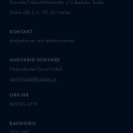
Svenska Friidrottsförbundet, c/o Bauhaus Sickla
Sickla Allé 2-4, 131 65 Nacka
KONTAKT
Mejladresser och telefonnummer
ANSVARIG UTGIVARE
Förbundschef David Fridell
david.fridell@friidrott.se
ORG.NR
802001-0719
BANKGIRO
332-1387