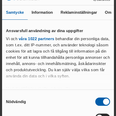
FÖRBUNDSDOMARE
amanda.bladh@friidrott.se
GÅNG
Samtycke
Information
Reklaminställningar
Om
SÖKA STÖD
OCR LEVEL 1
Huvudföredragande tjänsteman och
JUDGE
PROJEKTSTÖD IF
OCR LEVEL 2 NATIONAL
personalrepresentant
26/27
Ansvarsfull användning av dina uppgifter
JUDGE
IDROTTSKLIV
Vi och
våra 1022 partners
behandlar din personliga data,
ET
David Fridell
som t.ex. ditt IP-nummer, och använder teknologi såsom
Generalsekreterare
MINIORLANDSLAG
cookies för att lagra och få tillgång till information på din
ET
070-254 85 76
FUNKTIONÄRER
enhet för att kunna tillhandahålla personliga annonser och
david.fridell@friidrott.se
VUXEN- &
innehåll, annons- och innehållsmätning, åskådarinsikter
DISTRIKTSSTART
MOTIONSVERKSAMHET
och produktutveckling. Du kan själv välja vilka som får
ER
Frida Hogstrand
använda din data och i vilka syften.
FOLKSP
FÖRBUNDSSTART
Barn- & ungdomsansvarig
EL
ER
076-826 36 38
Med din tillåtelse skulle vi även vilja:
ALLMÄNNA
frida.hogstrand@friidrott.se
MÅLFOTODOMA
ARVSFONDEN
Samla in information om din geografiska plats
Samtyckesval
RE
Nödvändig
som kan ha en noggrannhet på upp till flera meter
NATIONELL
Identifiera din enhet genom att aktivt skanna den
Här hittar du fler kontaktuppgifter
MÅLFOTODOMARE
för specifika kännetecken (fingeravtryck)