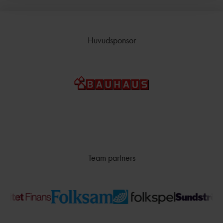
BI
BAUI:S MINI-
FRIIDROTTSSKOLA
Huvudsponsor
COMPANY
LINE
VÄSTANHE
DE
UTMÄRKELSER &
STIPENDIER
LEDARUTMÄRKELS
Team partners
ER
UTMÄRKELSER TILL
AKTIVA
UNGDOMSFOND
EN