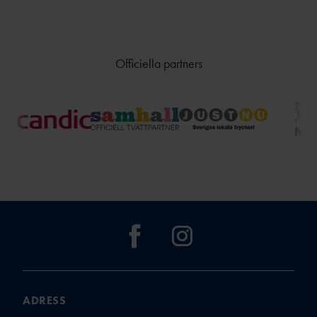
FRIIDROTTSGALA
N
ÖVRIGA
STIPENDIER
Officiella partners
FÖRMÅNSBILJETT
ER
ADRESS