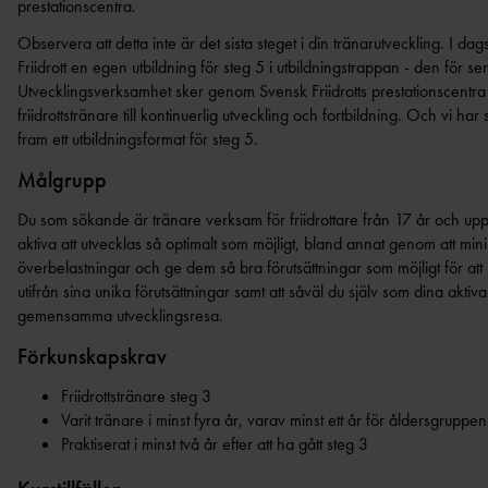
prestationscentra.
BAUI:S MINI-FRIIDROTTSSKOLA
Observera att detta inte är det sista steget i din tränarutveckling. I d
COMPANY LINE
Friidrott en egen utbildning för steg 5 i utbildningstrappan - den för sen
VÄSTANHEDE
Utvecklingsverksamhet sker genom Svensk Friidrotts prestationscentra
friidrottstränare till kontinuerlig utveckling och fortbildning. Och vi har s
fram ett utbildningsformat för steg 5.
Målgrupp
Du som sökande är tränare verksam för friidrottare från 17 år och uppå
aktiva att utvecklas så optimalt som möjligt, bland annat genom att min
överbelastningar och ge dem så bra förutsättningar som möjligt för att 
utifrån sina unika förutsättningar samt att såväl du själv som dina aktiv
gemensamma utvecklingsresa.
Förkunskapskrav
Friidrottstränare steg 3
Varit tränare i minst fyra år, varav minst ett år för åldersgruppe
Praktiserat i minst två år efter att ha gått steg 3