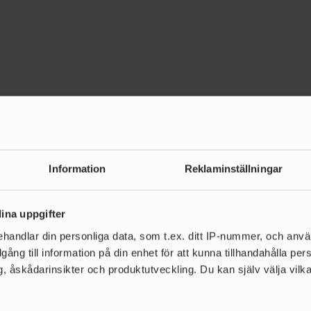
änd utbildning, närvaro vid
in förening genom Projektstöd
Information
Reklaminställningar
t) ingår för tillresande
ina uppgifter
handlar din personliga data, som t.ex. ditt IP-nummer, och anv
illfälle är aktuellt. Vid
illgång till information på din enhet för att kunna tillhandahålla pe
, åskådarinsikter och produktutveckling. Du kan själv välja vilk