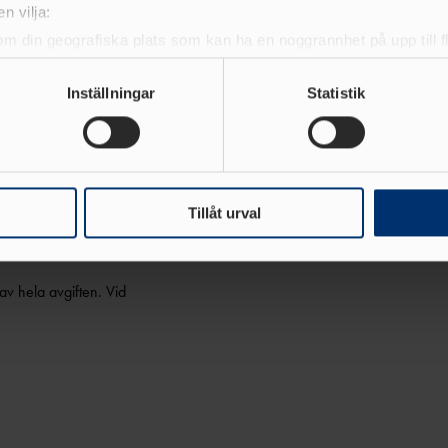
intyga att du har gått
n vilja:
riga kommer att antas till
om din geografiska plats som kan ha en noggrannhet på upp till f
genom att aktivt skanna den för specifika kännetecken (fingeravt
rund för antagningen.
rsonliga uppgifter behandlas och ställ in dina preferenser i
deta
Inställningar
Statistik
ke när som helst från cookie-förklaringen.
are.
e för att anpassa innehållet och annonserna till användarna, tillh
vår trafik. Vi vidarebefordrar även sådana identifierare och anna
för många behöriga sökande
nnons- och analysföretag som vi samarbetar med. Dessa kan i sin
Tillåt urval
har tillhandahållit eller som de har samlat in när du har använt 
av hela avgiften. Vid