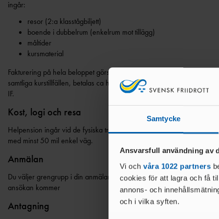
ingår:
resor (2:a klasstågbiljett)
boende i dubbelrum (enkelrum mot tillägg)
måltider
kursmaterial
Fakturering på hela beloppet görs i samband med kursstart. Efter godk
samtliga kurstillfällen, betalas ca hälften av kursavgiften tillbaka till d
IF.
Kost, logi och resa
Samtycke
Helpension ingår vid de fysiska träffarna. Resebidrag (2:a klasstågbiljet
med minst 50 mil enkel väg.
Ansvarsfull användning av d
Anmälan
Vi och
våra 1022 partners
be
Du väljer grengrupp i din anmälan. Länk till anmälan publiceras när nytt t
cookies för att lagra och få t
ansökan kommer
annons- och innehållsmätning
och i vilka syften.
Antagning