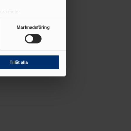
lera meter
ryck)
ljsektionen
. Du kan ändra
Marknadsföring
andahålla funktioner för
n information från din enhet
 tur kombinera informationen
Tillåt alla
deras tjänster.