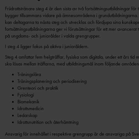
DISKUSSIONSKORT FÖR
PARKANLÄGGNING
INTERNATIONELLA UPPDRAG
FÖRBUNDS
FRIIDROTTSLEDARE
Friidrottstränare steg 4 är den sista av två fortsättningsutbildningar för
ORGANISATIONS- OCH
DOMAR
KASTPLANER
PRENUMERERA PÅ VÅRT NYHETSBREV
UTBILDARE
bygger tillsammans vidare på ämnesområdena i grundutbildningarna
SKICKA IN DITT EGET DISKUSSIONSKORT
FÖRENINGSUTVECKLING
RIKTLINJER KONCEPTUTVECKLING
TÄVLINGEN
UTBILDARE 
kan deltagarna ta nästa steg och utvecklas och fördjupa sina kunskape
ALTERNATIVA ANLÄGGNINGAR
FRIIDROTTSFÖRÄLDER
DOMARE
fortsättningsutbildningarna ger vi förutsättningar för ett mer avancerat
på ungdoms- och juniorålder i valda grengrupper.
LEDARUTBILDNING FÖR UNGA
FÖRBUNDS
VÄRDEGRUND, SPELREGLER OCH
DOMARE G
I steg 4 ligger fokus på aktiva i junioråldern.
TRYGGHET
FÖRBUNDS
Steg 4 omfattar fem helgträffar, fysiska som digitala, under ett års tid 
UTBILDNING GENOM RF-SISU
OCR LEVEL 
ska lösas mellan träffarna, med utbildningsmål inom följande områden
FÖRENINGSAFFÄREN
UTMÄRKE
OCR LEVEL 
Träningslära
FRIIDROTTSSHOPPEN
LEDARUTMÄ
Träningsplanering och periodisering
BAUHAUS
Grenteori och praktik
UTMÄRKELSE
Fysiologi
FOLKSAM
UNGDOMS
UTBILDNINGSANSVARIGA I
Biomekanik
SCANDIC
FRIIDROTTS
VÅRA NIO DISTRIKT
Idrottsmedicin
FOLKSPEL
ÖVRIGA STI
Ledarskap
TALLINK SILJA LINE
FÖRMÅNSBIL
Idrottsnutrition och återhämtning
UNISPORT
Ansvarig för innehållet i respektive grengrupp är de ansvariga på Sven
MABI