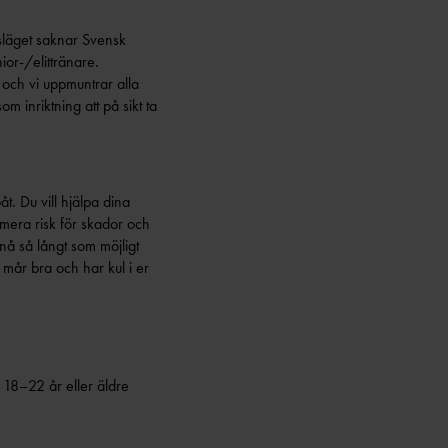
agsläget saknar Svensk
ior-/elittränare.
 och vi uppmuntrar alla
om inriktning att på sikt ta
t. Du vill hjälpa dina
imera risk för skador och
nå så långt som möjligt
a mår bra och har kul i er
n 18–22 år eller äldre