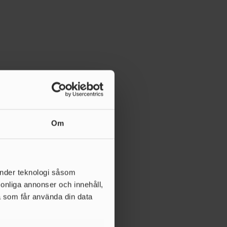
Om
änder teknologi såsom
rsonliga annonser och innehåll,
a som får använda din data