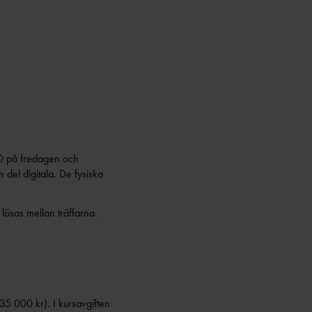
1
        
.00 på fredagen och
 del digitala. De fysiska
 lösas mellan träffarna.
 35 000 kr). I kursavgiften