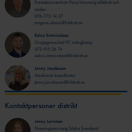
Prestationscentrum Para/Ansvarig elitidrott och
studier
076-773 14 27
magnus.olsson@friidrott.se
Eelco Sintnicolaas
Gruppgrenschef PC mångkamp
073-915 26 74
eelco.sintnicolaas@friidrott.se
Jenny Jacobsson
Medicinsk koordinator
jenny.jacobsson@friidrott.se
Kontaktpersoner distrikt
Jenny Lernman
Föreningsansvarig Södra Svealand