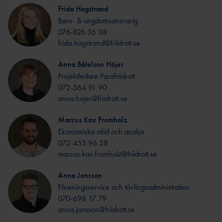
BI
Frida Hogstrand
BAUI:S MINI-
Barn- & ungdomsansvarig
FRIIDROTTSSKOLA
076-826 36 38
COMPANY
frida.hogstrand@friidrott.se
LINE
Anna Båtelson Höjer
VÄSTANHE
Projektledare Parafriidrott
DE
072-564 91 90
anna.hojer@friidrott.se
Marcus Kax Fromholz
UTMÄRKELSER &
Ekonomiska stöd och analys
STIPENDIER
072-453 96 58
LEDARUTMÄRKELS
marcus.kax.fromholz@friidrott.se
ER
Anna Jonsson
UTMÄRKELSER TILL
Föreningsservice och tävlingsadministration
AKTIVA
070-698 17 79
UNGDOMSFOND
anna.jonsson@friidrott.se
EN