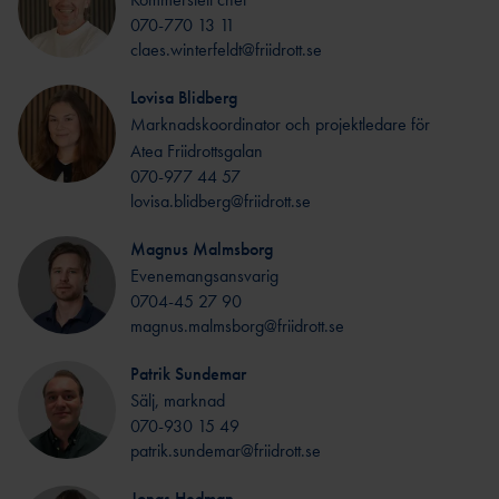
FÖRBUNDSDOMARE
070-770 13 11
GÅNG
claes.winterfeldt@friidrott.se
SÖKA STÖD
OCR LEVEL 1
JUDGE
Lovisa Blidberg
PROJEKTSTÖD IF
OCR LEVEL 2 NATIONAL
Marknadskoordinator och projektledare för
26/27
JUDGE
Atea Friidrottsgalan
IDROTTSKLIV
070-977 44 57
ET
lovisa.blidberg@friidrott.se
MINIORLANDSLAG
ET
FUNKTIONÄRER
Magnus Malmsborg
VUXEN- &
Evenemangsansvarig
DISTRIKTSSTART
MOTIONSVERKSAMHET
0704-45 27 90
ER
magnus.malmsborg@friidrott.se
FOLKSP
FÖRBUNDSSTART
EL
ER
Patrik Sundemar
ALLMÄNNA
MÅLFOTODOMA
Sälj, marknad
ARVSFONDEN
RE
070-930 15 49
patrik.sundemar@friidrott.se
NATIONELL
MÅLFOTODOMARE
Jonas Hedman