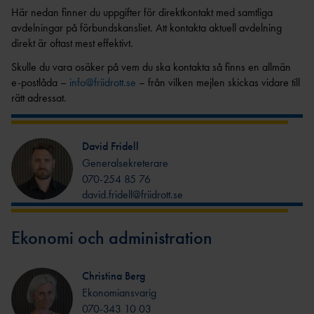
GRUNDUTBILDNING FÖR
EN
Här nedan finner du uppgifter för direktkontakt med samtliga
R
LEDIGA TJÄNSTER &
TRÄNARE
avdelningar på förbundskansliet. Att kontakta aktuell avdelning
UPPDRAG
UTDRAG UR
CERTIFIERIN
FRISKIS &
direkt är oftast mest effektivt.
FRIIDROTTSTRÄNARE
BELASTNINGSREGISTRET
SVETTIS
G
IDROTTSORGANISATIO
STEG 1
Skulle du vara osäker på vem du ska kontakta så finns en allmän
NER
TRYGG
VANDRIN
FRIIDROTTSTRÄNARE
KOMMUNIKATION
e-postlåda –
info@friidrott.se
– från vilken mejlen skickas vidare till
G
OM VÅRA NIO
STEG 2
rätt adressat.
DISTRIKT
GÅN
FRIIDROTTSTRÄNARE
KONCEPTANLÄGGNINGAR
G
INTERNATIONELLA
STEG 3
UPPDRAG
ELITANLÄGGNI
SÄKER
David Fridell
FRIIDROTTSTRÄNARE
NG
PRENUMERERA PÅ VÅRT
Generalsekreterare
FRIIDROTT
STEG 4
NYHETSBREV
070-254 85 76
FRIIDROTTSPLA
MEDLEM I SVENSK
LÖPLEDAR
MATCHFIXNIN
david.fridell@friidrott.se
TS
FRIIDROTT
E
G
NÄRIDROTTSPLA
LÖPTRÄNA
KASTSÄKERH
HITTA
TS
Ekonomi och administration
KONTAKTA OSS
RE
ET
FÖRENING
ARENA
STYRELS
STARTA
INOMHUS
Christina Berg
E
FÖRENING
KOMBIHA
Ekonomiansvarig
REVISORE
FÖRSÄKRING
FORTBILDNING TRÄNARE
LL
FRISK
070-343 10 03
R