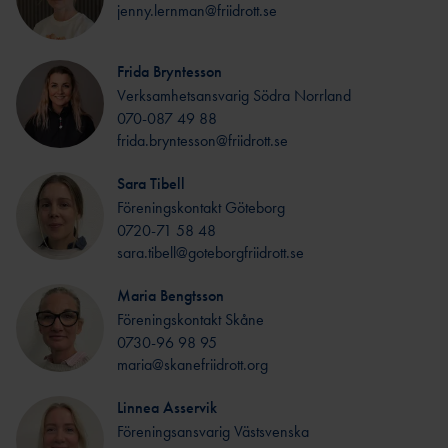
jenny.lernman@friidrott.se
Frida Bryntesson
Verksamhetsansvarig Södra Norrland
070-087 49 88
frida.bryntesson@friidrott.se
Sara Tibell
Föreningskontakt Göteborg
0720-71 58 48
sara.tibell@goteborgfriidrott.se
Maria Bengtsson
Föreningskontakt Skåne
0730-96 98 95
maria@skanefriidrott.org
Linnea Asservik
Föreningsansvarig Västsvenska