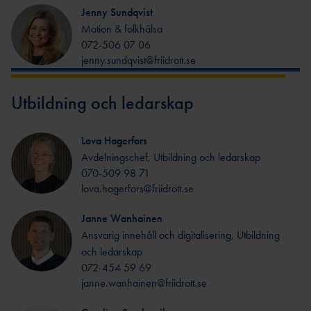
FRIIDROTTSGALA
Jenny Sundqvist
N
Motion & folkhälsa
072-506 07 06
ÖVRIGA
STIPENDIER
jenny.sundqvist@friidrott.se
FÖRMÅNSBILJETT
ER
Utbildning och ledarskap
Lova Hagerfors
Avdelningschef, Utbildning och ledarskap
070-509 98 71
lova.hagerfors@friidrott.se
Janne Wanhainen
Ansvarig innehåll och digitalisering, Utbildning
och ledarskap
072-454 59 69
janne.wanhainen@friidrott.se