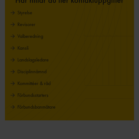
Här hittar du fler kontaktuppgifter
Styrelse
Revisorer
Valberedning
Kansli
Landslagsledare
Disciplinnämnd
Kommittéer & råd
Förbundsstarters
Förbundsbanmätare