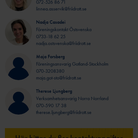
072-526 86 71
linnea.asservik@friidrott.se
Nadja Casadei
Föreningskontakt Östsvenska
0733-18 62 25
nadja.ostsvenska@friidrott.se
Maja Forsberg
Föreningsansvarig Gotland-Stockholm
070-3208380
maja.got-sto@friidrott.se
Therese Ljungberg
Verksamhetsansvarig Norra Norrland
070-590 17 38
therese.ljungberg@friidrott.se