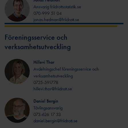
FÖRENINGSAFFÄRE
FÖRBUNDSBANMÄT
Ansvarig friidrottsstatistik.se
ARE
N
070-999 51 04
TEKNISK
jonas.hedman@friidrott.se
FRIIDROTTSSHOPP
LEDARE
EN
TEKNISK DELEGAT
Föreningsservice och
BAUHAU
ARENA
S
verksamhetsutveckling
TEKNISK DELEGAT ICKE
FOLKSA
ARENA
M
Hillevi Thor
SCANDI
Avdelningschef föreningsservice och
C
verksamhetsutveckling
UTBILDAR
FOLKSP
0725-591778
EL
E
hillevi.thor@friidrott.se
TALLINK SILJA
LINE
Daniel Bergin
Tävlingsansvarig
UNISPOR
UTBILDNINGSANSVARIGA I VÅRA
T
073-626 17 33
daniel.bergin@friidrott.se
NIO DISTRIKT
MA