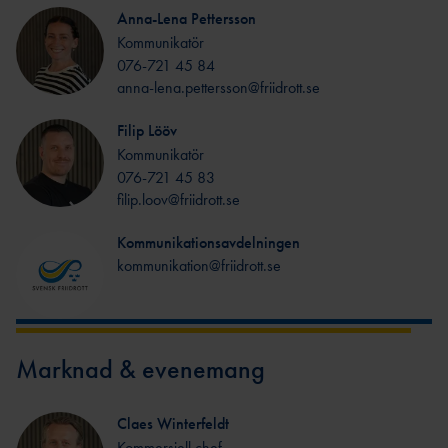
LEDARE
DOMARE
Anna-Lena Pettersson
UNGA
FRIIDROTTSFOKUS -
UTBILDARE
Kommunikatör
VÄRDEGRUND, SPELREGLER OCH
FÖRENINGSWEBBINARIER
TRÄNARE
076-721 45 84
TRYGGHET
SAMARBETE RF-
anna-lena.pettersson@friidrott.se
UTBILDNING GENOM RF-
SISU
SISU
Filip Lööv
LOK-
STRATEGI – SVENSK FRIIDROTT
Kommunikatör
STÖD
2030
076-721 45 83
IDROTTSARENAN – IDROTTENS NYA
filip.loov@friidrott.se
VERKSAMHETSSYSTEM
DOMARE
IDROTTONLI
Kommunikationsavdelningen
TÄVLINGENS
NE
kommunikation@friidrott.se
ABC
RÅD & TIPS OM
DOMAR
GDPR
E
MÅNADENS LEDARE
FÖRBUNDSDOMA
2024
Marknad & evenemang
RE
GUIDE FÖR
DOMARE
TÄVLINGSARRANGÖRER
GÅNG
Claes Winterfeldt
Kommersiell chef