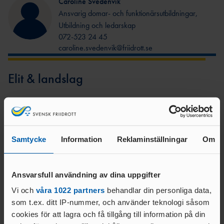
Caroline Svedenvik
Ansvarig domar- och funktionärsutbildningar,
Utbildning och ledarskap
072-523 24 45
caroline.svedenvik@friidrott.se
Elit & landslag
Kajsa Bergqvist
Förbundskapten
kajsa.bergqvist@friidrott.se
Samtycke
Information
Reklaminställningar
Om
Mikaela Wieslander
Sportchef
Ansvarsfull användning av dina uppgifter
072-514 58 11
Vi och
våra 1022 partners
behandlar din personliga data,
mikaela.wieslander@friidrott.se
som t.ex. ditt IP-nummer, och använder teknologi såsom
cookies för att lagra och få tillgång till information på din
Malin Röjås