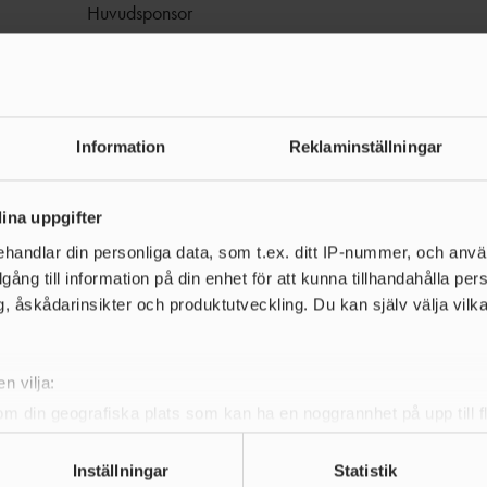
Huvudsponsor
Information
Reklaminställningar
ina uppgifter
handlar din personliga data, som t.ex. ditt IP-nummer, och anv
illgång till information på din enhet för att kunna tillhandahålla pe
Team partners
, åskådarinsikter och produktutveckling. Du kan själv välja vilk
n vilja:
om din geografiska plats som kan ha en noggrannhet på upp till f
genom att aktivt skanna den för specifika kännetecken (fingeravt
rsonliga uppgifter behandlas och ställ in dina preferenser i
deta
Inställningar
Statistik