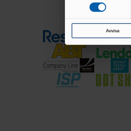
eller dra tillbaka ditt samtyc
Vi använder enhetsidentifierar
sociala medier och analysera 
till de sociala medier och a
Avvisa
med annan information som du 