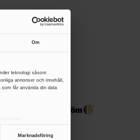
Om
änder teknologi såsom
rsonliga annonser och innehåll,
a som får använda din data
lera meter
ryck)
ljsektionen
. Du kan ändra
Marknadsföring