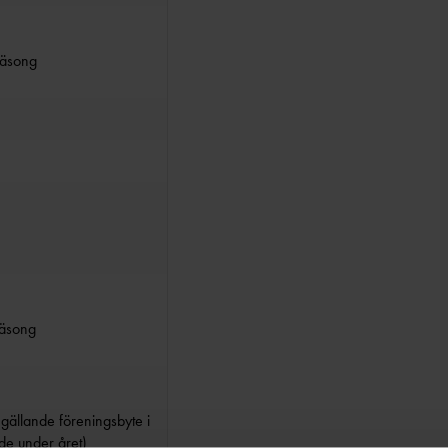
säsong
säsong
 gällande föreningsbyte i
de under året)