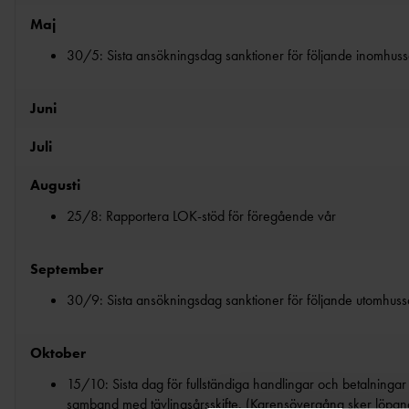
BAUI:S MINI-FRIIDROTTSSKOLA
Maj
COMPANY LINE
30/5: Sista ansökningsdag sanktioner för följande inomhus
VÄSTANHEDE
Juni
Juli
Augusti
25/8: Rapportera LOK-stöd för föregående vår
September
30/9: Sista ansökningsdag sanktioner för följande utomhus
Oktober
15/10: Sista dag för fullständiga handlingar och betalningar
samband med tävlingsårsskifte. (Karensövergång sker löpan