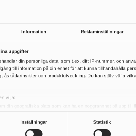
Information
Reklaminställningar
ina uppgifter
lemsregister mm.
1
        
handlar din personliga data, som t.ex. ditt IP-nummer, och anv
illgång till information på din enhet för att kunna tillhandahålla pe
, åskådarinsikter och produktutveckling. Du kan själv välja vilk
n vilja:
om din geografiska plats som kan ha en noggrannhet på upp till f
genom att aktivt skanna den för specifika kännetecken (fingeravt
Huvudsponsor
rsonliga uppgifter behandlas och ställ in dina preferenser i
deta
Inställningar
Statistik
ke när som helst från cookie-förklaringen.