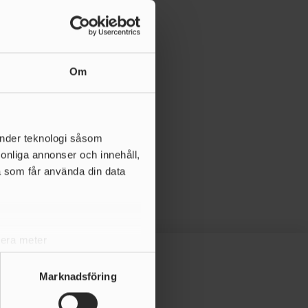
Om
änder teknologi såsom
rsonliga annonser och innehåll,
a som får använda din data
lera meter
ryck)
ljsektionen
. Du kan ändra
Marknadsföring