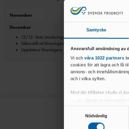
November
December
Samtycke
15/12: Sista ansökningsdag för
stipendier till aktiva
Säkerställ att föreningen redovisat genomförda lopp
Ansvarsfull användning av d
Uppdatera föreningens IdrottOnline: Kontaktuppgifter, med
Vi och
våra 1022 partners
be
cookies för att lagra och få t
annons- och innehållsmätning
och i vilka syften.
Med din tillåtelse skulle vi äve
Samla in information 
Identifiera din enhet 
Samtyckesval
Ta reda på mer om hur dina pe
Nödvändig
eller dra tillbaka ditt samtyc