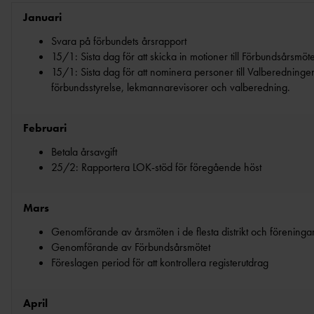
DISKUSSIONSKORT FÖR
PARKANLÄGGNING
INTERNATIONELLA UPPDRAG
FÖRBUNDS
Januari
FRIIDROTTSLEDARE
ORGANISATIONS- OCH
DOMAR
KASTPLANER
PRENUMERERA PÅ VÅRT NYHETSBREV
UTBILDARE
SKICKA IN DITT EGET DISKUSSIONSKORT
FÖRENINGSUTVECKLING
Svara på förbundets årsrapport
RIKTLINJER KONCEPTUTVECKLING
TÄVLINGEN
UTBILDARE 
15/1: Sista dag för att skicka in motioner till Förbundsårsmöte
ALTERNATIVA ANLÄGGNINGAR
FRIIDROTTSFÖRÄLDER
DOMARE
15/1: Sista dag för att nominera personer till Valberedninge
LEDARUTBILDNING FÖR UNGA
FÖRBUNDS
förbundsstyrelse, lekmannarevisorer och valberedning.
VÄRDEGRUND, SPELREGLER OCH
DOMARE G
TRYGGHET
FÖRBUNDS
Februari
UTBILDNING GENOM RF-SISU
OCR LEVEL 
Betala årsavgift
FÖRENINGSAFFÄREN
UTMÄRKE
OCR LEVEL 
25/2: Rapportera LOK-stöd för föregående höst
FRIIDROTTSSHOPPEN
LEDARUTMÄ
BAUHAUS
UTMÄRKELSE
Mars
FOLKSAM
UNGDOMS
UTBILDNINGSANSVARIGA I
Genomförande av årsmöten i de flesta distrikt och föreninga
SCANDIC
FRIIDROTTS
VÅRA NIO DISTRIKT
Genomförande av Förbundsårsmötet
FOLKSPEL
ÖVRIGA STI
Föreslagen period för att kontrollera registerutdrag
TALLINK SILJA LINE
FÖRMÅNSBIL
UNISPORT
April
MABI