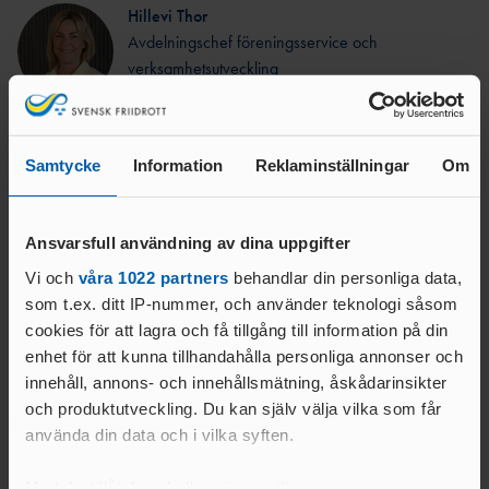
LEDARE
DOMARE
Hillevi Thor
UNGA
FRIIDROTTSFOKUS -
Avdelningschef föreningsservice och
UTBILDARE
VÄRDEGRUND, SPELREGLER OCH
FÖRENINGSWEBBINARIER
TRÄNARE
verksamhetsutveckling
TRYGGHET
0725-591778
SAMARBETE RF-
UTBILDNING GENOM RF-
hillevi.thor@friidrott.se
SISU
SISU
LOK-
STRATEGI – SVENSK FRIIDROTT
Samtycke
Information
Reklaminställningar
Om
STÖD
2030
Läs mer om föreningsutveckling
IDROTTSARENAN – IDROTTENS NYA
VERKSAMHETSSYSTEM
DOMARE
Ansvarsfull användning av dina uppgifter
Barn- & ungdomsverksamhet
IDROTTONLI
TÄVLINGENS
Vi och
våra 1022 partners
behandlar din personliga data,
NE
Samarbete RF-SISU
ABC
som t.ex. ditt IP-nummer, och använder teknologi såsom
RÅD & TIPS OM
DOMAR
cookies för att lagra och få tillgång till information på din
LOK-stöd
GDPR
E
enhet för att kunna tillhandahålla personliga annonser och
MÅNADENS LEDARE
Råd & tips om GDPR
FÖRBUNDSDOMA
innehåll, annons- och innehållsmätning, åskådarinsikter
2024
RE
och produktutveckling. Du kan själv välja vilka som får
IdrottOnline
GUIDE FÖR
använda din data och i vilka syften.
DOMARE
TÄVLINGSARRANGÖRER
GÅNG
Med din tillåtelse skulle vi även vilja: