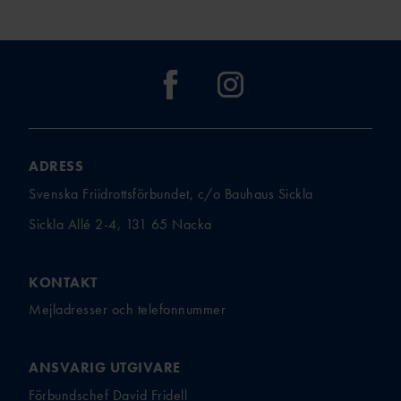
BI
BAUI:S MINI-
FRIIDROTTSSKOLA
COMPANY
LINE
VÄSTANHE
DE
ADRESS
Svenska Friidrottsförbundet, c/o Bauhaus Sickla
UTMÄRKELSER &
Sickla Allé 2-4, 131 65 Nacka
STIPENDIER
LEDARUTMÄRKELS
KONTAKT
ER
Mejladresser och telefonnummer
UTMÄRKELSER TILL
AKTIVA
UNGDOMSFOND
ANSVARIG UTGIVARE
EN
Förbundschef David Fridell