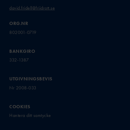
FRIIDROTTSGALA
david.fridell@friidrott.se
N
ÖVRIGA
ORG.NR
STIPENDIER
802001-0719
FÖRMÅNSBILJETT
ER
BANKGIRO
332-1387
UTGIVNINGSBEVIS
Nr 2008-033
COOKIES
Hantera ditt samtycke