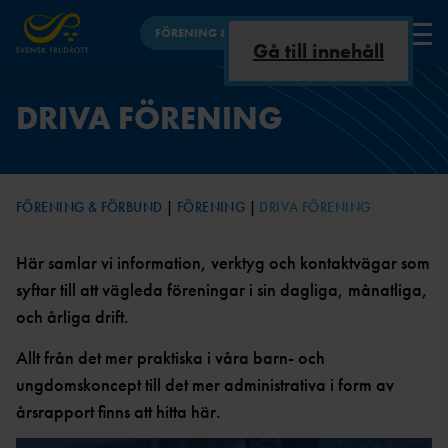
FÖRENING & FÖRBUND
Gå till innehåll
FÖRENING
DRIVA FÖRENING
VAD ÄR
UTBILDNINGSNYHET
INKLUDERANDE
ANLÄGGNINGSKOMMIT
FÖRBUNDSINFO
FÖRBUND
FRIIDROTT?
ER
FRIIDROTT
TÉN
OM
UTBILDNING
OSS
BARN &
HBTQI +
FÖRENING & FÖRBUND
FÖRENING
DRIVA FÖRENING
UNGDOM
FRIIDROTT
GDPR,
TRYGG FRIIDROTT
INTEGRITETSPOLICY
VETERANFRIIDRO
REGLER &
PLATTFORMAR FÖR UTBILDNING -
Här samlar vi information, verktyg och kontaktvägar som
TT
STADGA
MARKERINGAR
FAQ
ANLÄGGNING
R
syftar till att vägleda föreningar i sin dagliga, månatliga,
ARENA &
TRYGG FRIIDROTT
LÖPNING
och årliga drift.
ÅRSMÖT
FRISK FRIIDROTT
E
ORO ELLER
MOTIONSLÖPNI
Allt från det mer praktiska i våra barn- och
ANMÄLAN
NG
STYRELSEMÖTE
FRIIDROTTSHALL
TRÄNARE
KONTAKT
ungdomskoncept till det mer administrativa i form av
N
RÅDET FÖR TRYGG
PARAFRIIDRO
AR
BARNTRÄNARE I
årsrapport finns att hitta här.
FRIIDROTT
TT
DOKUMENTBANK
FRIIDROTT
EN
DISCIPLINNÄMND
OC