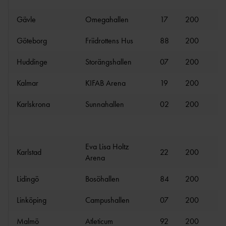
FÖRBUNDSDOMARE
GÅNG
Gävle
Omegahallen
17
200
17
SÖKA STÖD
OCR LEVEL 1
JUDGE
Göteborg
Friidrottens Hus
88
200
16
PROJEKTSTÖD IF
OCR LEVEL 2 NATIONAL
26/27
Huddinge
Storängshallen
07
200
17
JUDGE
IDROTTSKLIV
Kalmar
KIFAB Arena
19
200
ET
MINIORLANDSLAG
Karlskrona
Sunnahallen
02
200
1
ET
FUNKTIONÄRER
VUXEN- &
DISTRIKTSSTART
MOTIONSVERKSAMHET
ER
Eva Lisa Holtz
FOLKSP
Karlstad
22
200
17
FÖRBUNDSSTART
Arena
EL
ER
ALLMÄNNA
Lidingö
Bosöhallen
84
200
19
MÅLFOTODOMA
ARVSFONDEN
RE
Linköping
Campushallen
07
200
16
NATIONELL
MÅLFOTODOMARE
Malmö
Atleticum
92
200
16