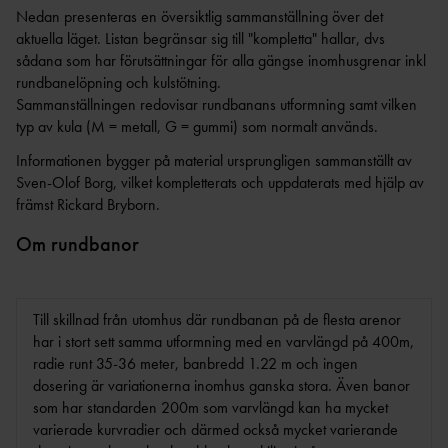
GRUNDUTBILDNING FÖR
EN
Nedan presenteras en översiktlig sammanställning över det
R
LEDIGA TJÄNSTER &
TRÄNARE
aktuella läget. Listan begränsar sig till "kompletta" hallar, dvs
UPPDRAG
UTDRAG UR
CERTIFIERIN
FRISKIS &
sådana som har förutsättningar för alla gängse inomhusgrenar inkl
FRIIDROTTSTRÄNARE
BELASTNINGSREGISTRET
SVETTIS
G
IDROTTSORGANISATIO
rundbanelöpning och kulstötning.
STEG 1
NER
TRYGG
VANDRIN
Sammanställningen redovisar rundbanans utformning samt vilken
FRIIDROTTSTRÄNARE
KOMMUNIKATION
G
OM VÅRA NIO
typ av kula (M = metall, G = gummi) som normalt används.
STEG 2
DISTRIKT
GÅN
Informationen bygger på material ursprungligen sammanställt av
FRIIDROTTSTRÄNARE
KONCEPTANLÄGGNINGAR
G
INTERNATIONELLA
Sven-Olof Borg, vilket kompletterats och uppdaterats med hjälp av
STEG 3
UPPDRAG
främst Rickard Bryborn.
ELITANLÄGGNI
SÄKER
FRIIDROTTSTRÄNARE
NG
PRENUMERERA PÅ VÅRT
FRIIDROTT
STEG 4
Om rundbanor
NYHETSBREV
FRIIDROTTSPLA
MEDLEM I SVENSK
LÖPLEDAR
MATCHFIXNIN
TS
FRIIDROTT
E
G
NÄRIDROTTSPLA
LÖPTRÄNA
Till skillnad från utomhus där rundbanan på de flesta arenor
KASTSÄKERH
HITTA
TS
KONTAKTA OSS
RE
har i stort sett samma utformning med en varvlängd på 400m,
ET
FÖRENING
ARENA
radie runt 35-36 meter, banbredd 1.22 m och ingen
STYRELS
STARTA
INOMHUS
dosering är variationerna inomhus ganska stora. Även banor
E
FÖRENING
som har standarden 200m som varvlängd kan ha mycket
KOMBIHA
REVISORE
FÖRSÄKRING
FORTBILDNING TRÄNARE
varierade kurvradier och därmed också mycket varierande
LL
FRISK
R