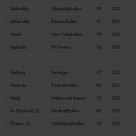
BI
Södertälje
Södertäljehallen
19
200
BAUI:S MINI-
FRIIDROTTSSKOLA
Uddevalla
Rimnershallen
11
200
16
COMPANY
LINE
Umeå
Nya Noliahallen
98
200
19
VÄSTANHE
Uppsala
IFU Arena
16
200
17
DE
Varberg
Tresteget
17
200
17
UTMÄRKELSER &
STIPENDIER
Västerås
Friidrottshallen
00
200
2
LEDARUTMÄRKELS
Växjö
Telekonsult Arena
12
200
17
ER
UTMÄRKELSER TILL
Ås (Krokom) 2)
Jämtkrafthallen
02
200
1
AKTIVA
Örebro 3)
Tybblelundshallen
10
200
17
UNGDOMSFOND
EN