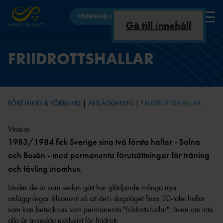
FÖRENING & FÖRBUND
Gå till innehåll
FÖRENING
FRIIDROTTSHALLAR
VAD ÄR
UTBILDNINGSNYHET
INKLUDERANDE
ANLÄGGNINGSKOMMIT
FÖRBUNDSINFO
FÖRBUND
FRIIDROTT?
ER
FRIIDROTT
TÉN
OM
UTBILDNING
OSS
BARN &
HBTQI +
FÖRENING & FÖRBUND
ANLÄGGNING
FRIIDROTTSHALLAR
UNGDOM
FRIIDROTT
GDPR,
TRYGG FRIIDROTT
INTEGRITETSPOLICY
VETERANFRIIDRO
REGLER &
PLATTFORMAR FÖR UTBILDNING -
Vintern
TT
STADGA
MARKERINGAR
FAQ
1983/1984 fick Sverige sina två första hallar - Solna
ANLÄGGNING
R
ARENA &
TRYGG FRIIDROTT
och Bosön - med permanenta förutsättningar för träning
LÖPNING
ÅRSMÖT
FRISK FRIIDROTT
och tävling inomhus.
E
ORO ELLER
MOTIONSLÖPNI
ANMÄLAN
NG
STYRELSEMÖTE
FRIIDROTTSHALL
TRÄNARE
Under de år som sedan gått har glädjande många nya
KONTAKT
N
RÅDET FÖR TRYGG
PARAFRIIDRO
anläggningar tillkommit så att det i dagsläget finns 30-talet hallar
AR
BARNTRÄNARE I
FRIIDROTT
TT
som kan betecknas som permanenta "friidrottshallar", även om inte
DOKUMENTBANK
FRIIDROTT
EN
DISCIPLINNÄMND
alla är avsedda exklusivt för friidrott.
OC