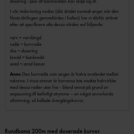
AR
dosering - plus att banbredden kan skilja sig åt.
FRIIDROTT
VISIONÄRA
EA COACHING SUMMIT SERIES MALMÖ
VALBEREDNIN
MEDLEMSAVGI
ANLÄGGNINGAR
I vår redovisning nedan (där årtalet normalt anger när den
2026
G
FT
första tävlingen genomfördes i hallen) har vi därför strävat
PARKANLÄGGNI
TRÄNARFORU
DISCIPLINNÄM
FÖRENINGSBY
efter att specificera alla dessa värden enl följande:
NG
1
        
M
ND
TE
FRIIDROTTENS SPELREGLER -
KASTPLAN
STYRKAN MED ETT
varv = varvlängd
KANS
UPPFÖRANDEKOD
ER
TRÄNARTEAM
radie = kurvradie
LI
RIKTLINJER KONCEPTUTVECKLING
DISKUSSIONSKORT FÖR
dos = dosering
JÄMSTÄLLDHET BLAND BARN- OCH
KOMMITTÉER &
ALTERNATIVA ANLÄGGNINGAR
FRIIDROTTSLEDARE
bredd = banbredd
DRIVA FÖRENING
UNGDOMSTRÄNARE
RÅD
antal = antal banor
SKICKA IN DITT EGET
NÄTVERKET KVINNLIGA ELITTRÄNARE
FÖRENINGENS
DISTRIK
DISKUSSIONSKORT
(EPOS)
Anm:
Den kurvradie som anges är halva avståndet mellan
ÅRSHJUL
T
rakorna. I vissa arenor är kurvorna inte exakta halvcirklar
ÅRSRAPPO
LANDSLAGSLEDA
med dessa radier utan har - bland annat på grund av
RT
RE
anpassning till befintligt utrymme – en något annorlunda
CHECKLISTA FÖR
ORGANISATIONS- OCH
FÖRBUNDSSTARTE
utformning, så kallade övergångskurvor.
STYRELSEN
RS
FÖRENINGSUTVECKLING
BARN- &
FÖRBUNDSDOMA
FRIIDROTTSFÖRÄLD
UNGDOMSVERKSAMHET
RE
ER
ATT REKRYTERA OCH BEHÅLLA IDEELLA
Rundbana 200m med doserade kurvor
UTBILDARE FÖR
LEDARUTBILDNING FÖR