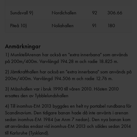
Sundsvall 9)
Nordichallen
92
306.66
Piteå 10)
Noliahallen
91
180
12
Anmärkningar
1) MunktellArenan har också en "extra innerbana" som används
på 200m/400m. Varvlängd 194.28 m och radie 18.825 m.
2) Jämtkrafthallen har också en "extra innerbana" som används på
200m/400m. Varvlängd 194.506 m och radie 12.76 m.
3) Mässhallen var i bruk 1990 till våren 2010. Hösten 2010
ersattes den av Tybblelundshallen
4) Till inomhus-EM 2013 byggdes en helt ny portabel rundbana för
Scandinavium. Den tidigare banan hade då inte använts i arenan
sedan inomhus-EM 1984 (se Anm 7 nedan). Den nya banan kom
att användas endast vid inomhus-EM 2013 och såldes sedan 2014
till Karlsruhe (Tyskland).