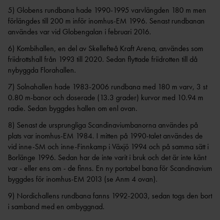
5) Globens rundbana hade 1990-1995 varvlängden 180 m men
förlängdes till 200 m inför inomhus-EM 1996. Senast rundbanan
användes var vid Globengalan i februari 2016.
6) Kombihallen, en del av Skellefteå Kraft Arena, användes som
friidrottshall från 1993 till 2020. Sedan flyttade friidrotten till då
nybyggda Florahallen.
7) Solnahallen hade 1983-2006 rundbana med 180 m varv, 3 st
0.80 m-banor och doserade (13.3 grader) kurvor med 10.94 m
radie. Sedan byggdes hallen om enl ovan.
8) Senast de ursprungliga Scandinaviumbanorna användes på
plats var inomhus-EM 1984. I mitten på 1990-talet användes de
vid inne-SM och inne-Finnkamp i Växjö 1994 och på samma sätt i
Borlänge 1996. Sedan har de inte varit i bruk och det är inte känt
var - eller ens om - de finns. En ny portabel bana för Scandinavium
byggdes för inomhus-EM 2013 (se Anm 4 ovan).
9) Nordichallens rundbana fanns 1992-2003, sedan togs den bort
i samband med en ombyggnad.