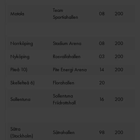
FÖRENINGSAFFÄRE
FÖRBUNDSBANMÄT
ARE
Team
N
Motala
08
200
1
Sportiahallen
TEKNISK
FRIIDROTTSSHOPP
LEDARE
EN
TEKNISK DELEGAT
BAUHAU
ARENA
Norrköping
Stadium Arena
08
200
16
S
TEKNISK DELEGAT ICKE
FOLKSA
Nyköping
Rosvallahallen
03
200
17
ARENA
M
Piteå 10)
Pite Energi Arena
14
200
12
SCANDI
C
Skellefteå 6)
Florahallen
20
UTBILDAR
FOLKSP
EL
E
Sollentuna
Sollentuna
16
200
17
TALLINK SILJA
Friidrottshall
LINE
UNISPOR
UTBILDNINGSANSVARIGA I VÅRA
T
Sätra
NIO DISTRIKT
Sätrahallen
98
200
18
MA
(Stockholm)