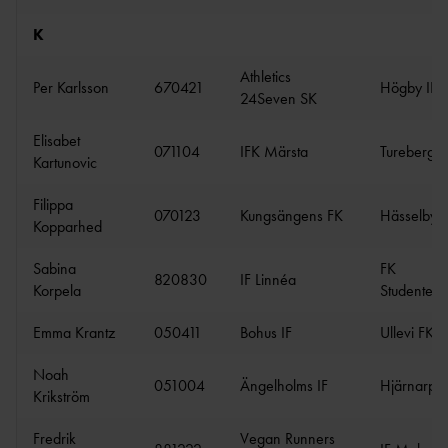
K
Athletics
Per Karlsson
670421
Högby IF
24Seven SK
Elisabet
071104
IFK Märsta
Turebergs 
Kartunovic
Filippa
070123
Kungsängens FK
Hässelby 
Kopparhed
Sabina
FK
820830
IF Linnéa
Korpela
Studentern
Emma Krantz
050411
Bohus IF
Ullevi FK
Noah
051004
Ängelholms IF
Hjärnarps
Krikström
Fredrik
Vegan Runners