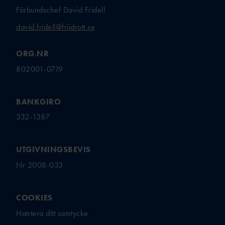
Förbundschef David Fridell
david.fridell@friidrott.se
ORG.NR
802001-0719
BANKGIRO
332-1387
UTGIVNINGSBEVIS
Nr 2008-033
COOKIES
Hantera ditt samtycke