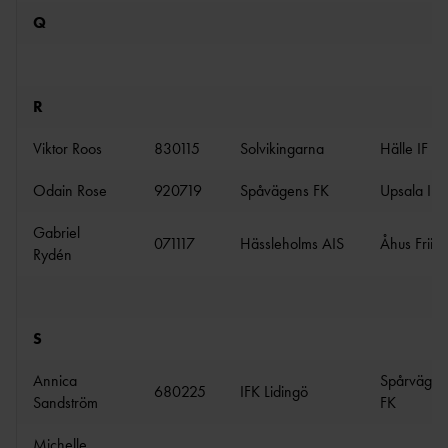
Q
R
Viktor Roos
830115
Solvikingarna
Hälle IF
Odain Rose
920719
Spåvägens FK
Upsala IF
Gabriel
071117
Hässleholms AIS
Åhus Friidr
Rydén
S
Annica
Spårvägen
680225
IFK Lidingö
Sandström
FK
Michelle