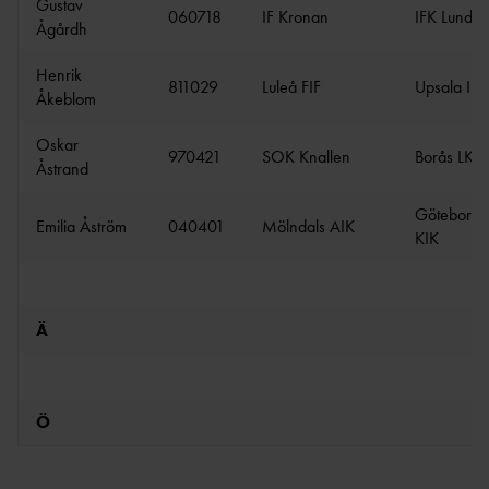
Gustav
060718
IF Kronan
IFK Lund
Ågårdh
Henrik
811029
Luleå FIF
Upsala IF
Åkeblom
Oskar
970421
SOK Knallen
Borås LK
Åstrand
Göteborgs
Emilia Åström
040401
Mölndals AIK
KIK
Ä
Ö