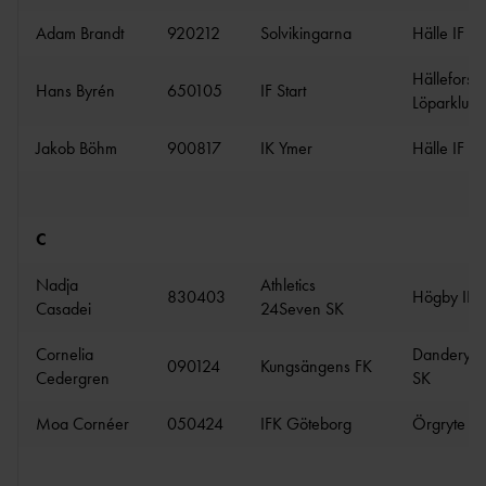
FÖRBUNDSDOMARE
GÅNG
Adam Brandt
920212
Solvikingarna
Hälle IF
SÖKA STÖD
OCR LEVEL 1
Hällefors
JUDGE
Hans Byrén
650105
IF Start
PROJEKTSTÖD IF
Löparklubb
OCR LEVEL 2 NATIONAL
26/27
JUDGE
Jakob Böhm
900817
IK Ymer
Hälle IF
IDROTTSKLIV
ET
MINIORLANDSLAG
ET
FUNKTIONÄRER
C
VUXEN- &
DISTRIKTSSTART
Nadja
Athletics
MOTIONSVERKSAMHET
830403
Högby IF
ER
Casadei
24Seven SK
FOLKSP
FÖRBUNDSSTART
EL
Cornelia
Danderyds
ER
090124
Kungsängens FK
ALLMÄNNA
Cedergren
SK
MÅLFOTODOMA
ARVSFONDEN
RE
Moa Cornéer
050424
IFK Göteborg
Örgryte IS
NATIONELL
MÅLFOTODOMARE