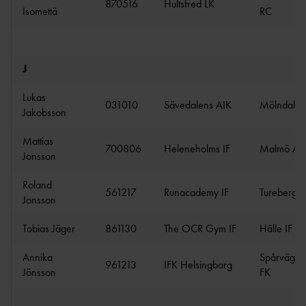
870516
Hultsfred LK
Isomettä
RC
J
Lukas
031010
Sävedalens AIK
Mölndals 
Jakobsson
Mattias
700806
Heleneholms IF
Malmö AI
Jonsson
Roland
561217
Runacademy IF
Turebergs 
Jonsson
Tobias Jäger
861130
The OCR Gym IF
Hälle IF
Annika
Spårvägen
961213
IFK Helsingborg
Jönsson
FK