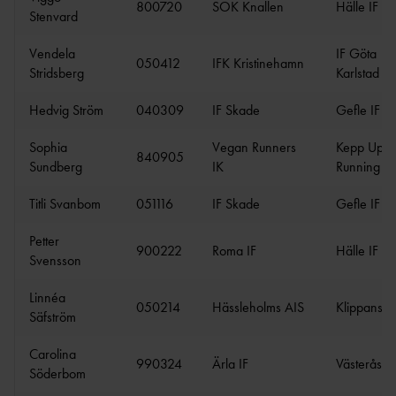
800720
SOK Knallen
Hälle IF
Stenvard
Vendela
IF Göta
050412
IFK Kristinehamn
Stridsberg
Karlstad
Hedvig Ström
040309
IF Skade
Gefle IF
Sophia
Vegan Runners
Kepp Up
840905
Sundberg
IK
Running C
Titli Svanbom
051116
IF Skade
Gefle IF
Petter
900222
Roma IF
Hälle IF
Svensson
Linnéa
050214
Hässleholms AIS
Klippans F
Säfström
Carolina
990324
Ärla IF
Västerås F
Söderbom