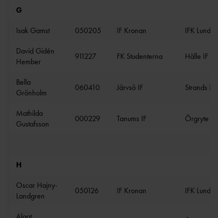
FRIIDROTTSGALA
G
N
Isak Gamst
050205
IF Kronan
IFK Lund
ÖVRIGA
STIPENDIER
David Gidén
911227
FK Studenterna
Hälle IF
FÖRMÅNSBILJETT
Hember
ER
Bella
060410
Järvsö IF
Strands IF
Grönholm
Mathilda
000229
Tanums IF
Örgryte IS
Gustafsson
H
Oscar Hajny-
050126
IF Kronan
IFK Lund
Landgren
Algot