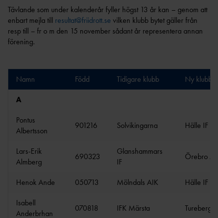
GRUNDUTBILDNING FÖR
EN
Tävlande som under kalenderår fyller högst 13 år kan – genom att
R
LEDIGA TJÄNSTER &
TRÄNARE
enbart mejla till
resultat@friidrott.se
vilken klubb bytet gäller från
UPPDRAG
UTDRAG UR
CERTIFIERIN
FRISKIS &
resp till – fr o m den 15 november sådant år representera annan
FRIIDROTTSTRÄNARE
BELASTNINGSREGISTRET
SVETTIS
G
IDROTTSORGANISATIO
STEG 1
förening.
NER
TRYGG
VANDRIN
FRIIDROTTSTRÄNARE
KOMMUNIKATION
G
OM VÅRA NIO
STEG 2
DISTRIKT
GÅN
Namn
Född
Tidigare klubb
Ny klubb
FRIIDROTTSTRÄNARE
KONCEPTANLÄGGNINGAR
G
INTERNATIONELLA
STEG 3
UPPDRAG
A
ELITANLÄGGNI
SÄKER
FRIIDROTTSTRÄNARE
NG
PRENUMERERA PÅ VÅRT
FRIIDROTT
STEG 4
Pontus
NYHETSBREV
FRIIDROTTSPLA
901216
Solvikingarna
Hälle IF
MEDLEM I SVENSK
LÖPLEDAR
Albertsson
MATCHFIXNIN
TS
FRIIDROTT
E
G
NÄRIDROTTSPLA
Lars-Erik
Glanshammars
LÖPTRÄNA
KASTSÄKERH
690323
Örebro AI
HITTA
TS
Almberg
IF
KONTAKTA OSS
RE
ET
FÖRENING
ARENA
Henok Ande
050713
Mölndals AIK
Hälle IF
STYRELS
STARTA
INOMHUS
E
FÖRENING
KOMBIHA
Isabell
REVISORE
070818
IFK Märsta
Turebergs 
FÖRSÄKRING
FORTBILDNING TRÄNARE
LL
FRISK
Anderbrhan
R