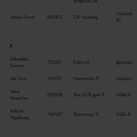
Majorna OK
BI
BAUI:S MINI-
Oskarsha
FRIIDROTTSSKOLA
Tomas Ewers
840831
OK Njudung
RC
COMPANY
LINE
VÄSTANHE
F
DE
Sebastian
751031
Eslövs IF
Björnstorps
Fannon
UTMÄRKELSER &
Ida Forss
990521
Hammarby IF
Upsala IF
STIPENDIER
Sara
LEDARUTMÄRKELS
920108
The OCR gym IF
Hälle IF
Forsström
ER
UTMÄRKELSER TILL
Mikael
780927
Björnstorps IF
Hälle IF
AKTIVA
Fågelborg
UNGDOMSFOND
EN