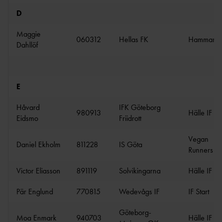
FÖRENINGSAFFÄRE
FÖRBUNDSBANMÄT
D
ARE
N
TEKNISK
Maggie
FRIIDROTTSSHOPP
060312
Hellas FK
Hammarby
LEDARE
Dahllöf
EN
TEKNISK DELEGAT
BAUHAU
ARENA
S
TEKNISK DELEGAT ICKE
E
FOLKSA
ARENA
M
Håvard
IFK Göteborg
SCANDI
980913
Hälle IF
Eidsmo
Friidrott
C
UTBILDAR
FOLKSP
Vegan
Daniel Ekholm
811228
IS Göta
EL
E
Runners IK
TALLINK SILJA
Victor Eliasson
891119
Solvikingarna
Hälle IF
LINE
UNISPOR
Pär Englund
770815
Wedevågs IF
IF Start
UTBILDNINGSANSVARIGA I VÅRA
T
NIO DISTRIKT
Göteborg-
MA
Moa Enmark
940703
Hälle IF