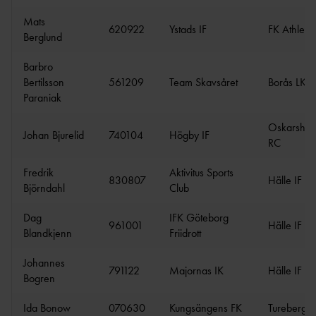
LEDARE
DOMARE
UNGA
Mats
FRIIDROTTSFOKUS -
UTBILDARE
620922
Ystads IF
FK Athlet
VÄRDEGRUND, SPELREGLER OCH
Berglund
FÖRENINGSWEBBINARIER
TRÄNARE
TRYGGHET
SAMARBETE RF-
Barbro
UTBILDNING GENOM RF-
SISU
Bertilsson
561209
Team Skavsåret
Borås LK
SISU
LOK-
Paraniak
STRATEGI – SVENSK FRIIDROTT
STÖD
2030
Oskarsha
IDROTTSARENAN – IDROTTENS NYA
Johan Bjurelid
740104
Högby IF
RC
VERKSAMHETSSYSTEM
DOMARE
IDROTTONLI
Fredrik
Aktivitus Sports
TÄVLINGENS
830807
Hälle IF
NE
Björndahl
Club
ABC
RÅD & TIPS OM
DOMAR
Dag
IFK Göteborg
GDPR
961001
Hälle IF
E
Blandkjenn
Friidrott
MÅNADENS LEDARE
FÖRBUNDSDOMA
2024
RE
Johannes
791122
Majornas IK
Hälle IF
GUIDE FÖR
Bogren
DOMARE
TÄVLINGSARRANGÖRER
GÅNG
Ida Bonow
070630
Kungsängens FK
Turebergs 