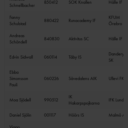
850412
SOK Knallen
Hälle IF
Schnellbacher
Fanny
KFUM
880422
Runacademy IF
Schulstad
Örebro
Andreas
840830
Aktivitus SC
Hälle IF
Schöndell
Danderyds
Edvin Sidwall
060114
Täby IS
SK
Ebba
Simonsson
060226
Sävedalens AIK
Ullevi FK
Pauli
IK
Moa Sjödell
990512
IFK Lund
Hakarpspojkarna
Daniel Sjölin
001117
Höörs IS
Malmö AI
Viggo