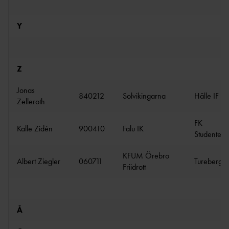
Y
Z
Jonas
840212
Solvikingarna
Hälle IF
Zelleroth
FK
Kalle Zidén
900410
Falu IK
Studentern
KFUM Örebro
Albert Ziegler
060711
Turebergs 
Friidrott
Å