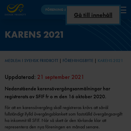
FÖRENING & FÖRBUND
Gå till innehåll
FÖRENING
KARENS 2021
VAD ÄR
UTBILDNINGSNYHET
INKLUDERANDE
ANLÄGGNINGSKOMMIT
FÖRBUNDSINFO
FÖRBUND
FRIIDROTT?
ER
FRIIDROTT
TÉN
OM
UTBILDNING
OSS
BARN &
HBTQI +
MEDLEM I SVENSK FRIIDROTT
FÖRENINGSBYTE
KARENS 2021
UNGDOM
FRIIDROTT
GDPR,
TRYGG FRIIDROTT
INTEGRITETSPOLICY
VETERANFRIIDRO
REGLER &
PLATTFORMAR FÖR UTBILDNING -
Uppdaterad:
21 september 2021
TT
STADGA
MARKERINGAR
FAQ
ANLÄGGNING
R
ARENA &
Nedanstående karensövergångsanmälningar har
TRYGG FRIIDROTT
LÖPNING
ÅRSMÖT
registrerats av SFIF fr o m den 16 oktober 2020.
FRISK FRIIDROTT
E
ORO ELLER
MOTIONSLÖPNI
ANMÄLAN
NG
För att en karensövergång skall registreras krävs att såväl
STYRELSEMÖTE
FRIIDROTTSHALL
TRÄNARE
KONTAKT
fullständigt ifylld övergångsblankett som fastställd övergångsavgift
N
RÅDET FÖR TRYGG
PARAFRIIDRO
AR
BARNTRÄNARE I
ha inkommit till SFIF. När så skett är den tävlande klar att
FRIIDROTT
TT
DOKUMENTBANK
FRIIDROTT
representera den nya föreningen en månad senare.
EN
DISCIPLINNÄMND
OC