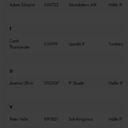
Adam Sörqvist
050722
Sävedalens AIK
Hälle IF
T
Carin
631019
Upsala IF
Turebergs 
Thornander
U
Jeanna Ulfvin
050307
IF Skade
Gefle IF
V
Peter Velin
890821
Solvikingarna
Hälle IF