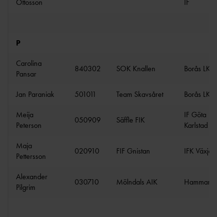
Ottosson
IF
P
Carolina
840302
SOK Knallen
Borås LK
Pansar
Jan Paraniak
501011
Team Skavsåret
Borås LK
Meija
IF Göta
050909
Säffle FIK
Peterson
Karlstad
Maja
020910
FIF Gnistan
IFK Växjö
Pettersson
Alexander
030710
Mölndals AIK
Hammarby
Pilgrim