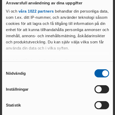
Hannes
Ansvarsfull användning av dina uppgifter
060727
IK Lerum
IFK Göteb
Lukkari
Vi och
våra 1022 partners
behandlar din personliga data,
som t.ex. ditt IP-nummer, och använder teknologi såsom
Emelie
Danderyds
081004
Kungsängens FK
cookies för att lagra och få tillgång till information på din
Lundqvist
SK
enhet för att kunna tillhandahålla personliga annonser och
innehåll, annons- och innehållsmätning, åskådarinsikter
och produktutveckling. Du kan själv välja vilka som får
M
använda din data och i vilka syften.
Alva
Med din tillåtelse skulle vi även vilja:
Malmsten
030912
IF Skade
Upsala IF
Nilsson
Samla in information om din geografiska plats
Samtyckesval
Nödvändig
som kan ha en noggrannhet på upp till flera meter
Elin
Identifiera din enhet genom att aktivt skanna den
991101
Trångsvikens IF
Hässelby 
Marcusson
för specifika kännetecken (fingeravtryck)
Inställningar
Ta reda på mer om hur dina personliga uppgifter
Maja
060712
Hellas FK
Hammarby
behandlas och ställ in dina preferenser i
detaljsektionen
.
McCarthy
Statistik
Du kan ändra eller dra tillbaka ditt samtycke när som
Elena Mitchell
980622
Hammarby IF
IFK Lidingö
helst från cookie-förklaringen.