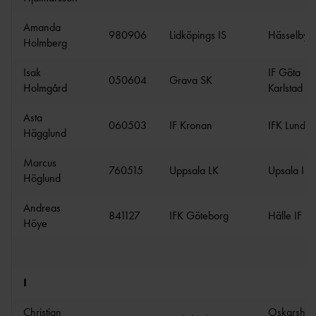
Amanda
980906
Lidköpings IS
Hässelby 
Holmberg
Isak
IF Göta
050604
Grava SK
Holmgård
Karlstad
Asta
060503
IF Kronan
IFK Lund
Hägglund
Marcus
760515
Uppsala LK
Upsala IF
Höglund
Andreas
841127
IFK Göteborg
Hälle IF
Höye
I
Christian
Oskarsha