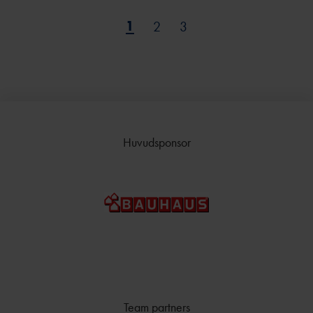
FRIIDROTTSGALA
N
1
2
3
ÖVRIGA
STIPENDIER
FÖRMÅNSBILJETT
ER
Huvudsponsor
Team partners