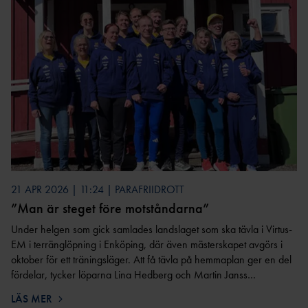
BI
BAUI:S MINI-
FRIIDROTTSSKOLA
COMPANY
LINE
VÄSTANHE
DE
UTMÄRKELSER &
STIPENDIER
21 APR 2026 | 11:24 | PARAFRIIDROTT
”Man är steget före motståndarna”
LEDARUTMÄRKELS
ER
Under helgen som gick samlades landslaget som ska tävla i Virtus-
EM i terränglöpning i Enköping, där även mästerskapet avgörs i
UTMÄRKELSER TILL
oktober för ett träningsläger. Att få tävla på hemmaplan ger en del
AKTIVA
fördelar, tycker löparna Lina Hedberg och Martin Janss…
UNGDOMSFOND
EN
LÄS MER