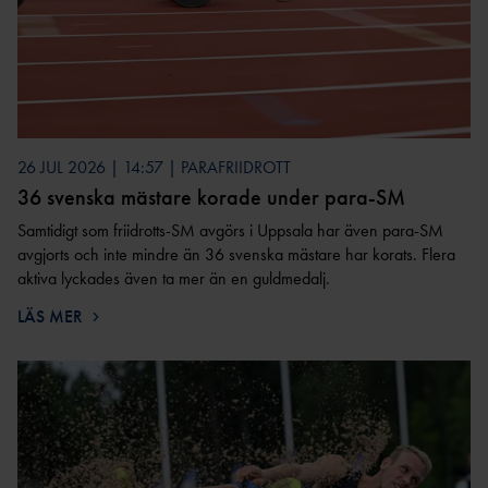
GRUNDUTBILDNING FÖR
EN
R
LEDIGA TJÄNSTER &
TRÄNARE
UPPDRAG
UTDRAG UR
CERTIFIERIN
FRISKIS &
FRIIDROTTSTRÄNARE
BELASTNINGSREGISTRET
SVETTIS
G
IDROTTSORGANISATIO
STEG 1
NER
TRYGG
VANDRIN
FRIIDROTTSTRÄNARE
KOMMUNIKATION
G
OM VÅRA NIO
STEG 2
DISTRIKT
GÅN
26 JUL 2026 | 14:57 | PARAFRIIDROTT
FRIIDROTTSTRÄNARE
KONCEPTANLÄGGNINGAR
G
INTERNATIONELLA
36 svenska mästare korade under para-SM
STEG 3
UPPDRAG
ELITANLÄGGNI
SÄKER
Samtidigt som friidrotts-SM avgörs i Uppsala har även para-SM
FRIIDROTTSTRÄNARE
NG
PRENUMERERA PÅ VÅRT
FRIIDROTT
avgjorts och inte mindre än 36 svenska mästare har korats. Flera
STEG 4
NYHETSBREV
aktiva lyckades även ta mer än en guldmedalj.
FRIIDROTTSPLA
MEDLEM I SVENSK
LÖPLEDAR
MATCHFIXNIN
TS
FRIIDROTT
E
G
LÄS MER
NÄRIDROTTSPLA
LÖPTRÄNA
KASTSÄKERH
HITTA
TS
KONTAKTA OSS
RE
ET
FÖRENING
ARENA
STYRELS
STARTA
INOMHUS
E
FÖRENING
KOMBIHA
REVISORE
FÖRSÄKRING
FORTBILDNING TRÄNARE
LL
FRISK
R