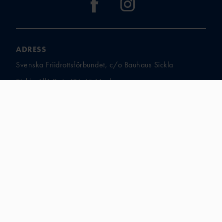
ADRESS
Svenska Friidrottsförbundet, c/o Bauhaus Sickla
Sickla Allé 2-4, 131 65 Nacka
KONTAKT
Mejladresser och telefonnummer
ANSVARIG UTGIVARE
Förbundschef David Fridell
david.fridell@friidrott.se
ORG.NR