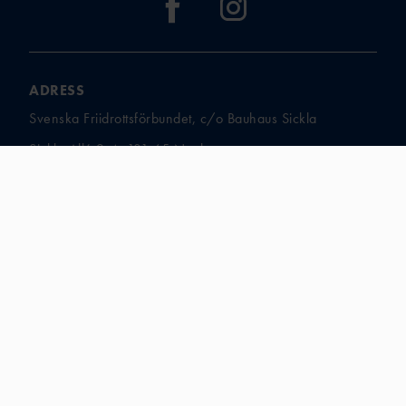
ADRESS
Svenska Friidrottsförbundet, c/o Bauhaus Sickla
Sickla Allé 2-4, 131 65 Nacka
KONTAKT
Mejladresser och telefonnummer
ANSVARIG UTGIVARE
Förbundschef David Fridell
david.fridell@friidrott.se
ORG.NR