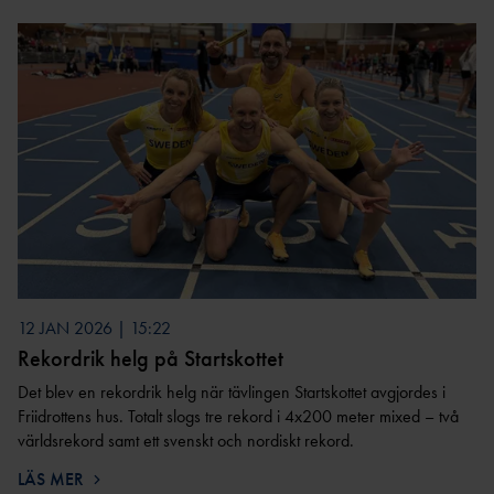
BI
BAUI:S MINI-
FRIIDROTTSSKOLA
COMPANY
LINE
VÄSTANHE
DE
UTMÄRKELSER &
STIPENDIER
12 JAN 2026 | 15:22
LEDARUTMÄRKELS
Rekordrik helg på Startskottet
ER
Det blev en rekordrik helg när tävlingen Startskottet avgjordes i
UTMÄRKELSER TILL
Friidrottens hus. Totalt slogs tre rekord i 4x200 meter mixed – två
AKTIVA
världsrekord samt ett svenskt och nordiskt rekord.
UNGDOMSFOND
EN
LÄS MER