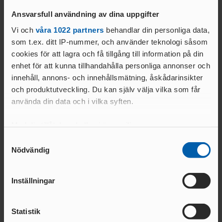
FÖRBUNDSDOMARE
GÅNG
Ansvarsfull användning av dina uppgifter
SÖKA STÖD
OCR LEVEL 1
Vi och
våra 1022 partners
behandlar din personliga data,
JUDGE
som t.ex. ditt IP-nummer, och använder teknologi såsom
PROJEKTSTÖD IF
OCR LEVEL 2 NATIONAL
cookies för att lagra och få tillgång till information på din
26/27
JUDGE
enhet för att kunna tillhandahålla personliga annonser och
IDROTTSKLIV
innehåll, annons- och innehållsmätning, åskådarinsikter
ET
och produktutveckling. Du kan själv välja vilka som får
MINIORLANDSLAG
använda din data och i vilka syften.
ET
FUNKTIONÄRER
VUXEN- &
Med din tillåtelse skulle vi även vilja:
DISTRIKTSSTART
MOTIONSVERKSAMHET
ER
Samla in information om din geografiska plats
Samtyckesval
07 FEB 2026 | 19:09 | VETERAN
FOLKSP
Nödvändig
som kan ha en noggrannhet på upp till flera meter
FÖRBUNDSSTART
Nytt svenskt rekord för Stenmark
EL
ER
Identifiera din enhet genom att aktivt skanna den
Ingemar Stenmarks första SM-tävling som friidrottare resulterade i
ALLMÄNNA
för specifika kännetecken (fingeravtryck)
MÅLFOTODOMA
ett nytt svenskt rekord i stavhopp.
Inställningar
ARVSFONDEN
RE
Ta reda på mer om hur dina personliga uppgifter
LÄS MER
behandlas och ställ in dina preferenser i
detaljsektionen
.
NATIONELL
Statistik
MÅLFOTODOMARE
Du kan ändra eller dra tillbaka ditt samtycke när som