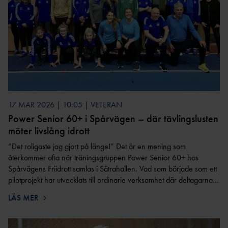
AR
FRIIDROTT
VISIONÄRA
EA COACHING SUMMIT SERIES MALMÖ
VALBEREDNIN
MEDLEMSAVGI
ANLÄGGNINGAR
2026
G
FT
PARKANLÄGGNI
TRÄNARFORU
DISCIPLINNÄM
FÖRENINGSBY
NG
1
        
M
ND
TE
FRIIDROTTENS SPELREGLER -
KASTPLAN
STYRKAN MED ETT
KANS
UPPFÖRANDEKOD
ER
TRÄNARTEAM
LI
RIKTLINJER KONCEPTUTVECKLING
DISKUSSIONSKORT FÖR
JÄMSTÄLLDHET BLAND BARN- OCH
KOMMITTÉER &
ALTERNATIVA ANLÄGGNINGAR
FRIIDROTTSLEDARE
DRIVA FÖRENING
UNGDOMSTRÄNARE
RÅD
17 MAR 2026 | 10:05 | VETERAN
SKICKA IN DITT EGET
NÄTVERKET KVINNLIGA ELITTRÄNARE
FÖRENINGENS
Power Senior 60+ i Spårvägen – där tävlingslusten
DISTRIK
DISKUSSIONSKORT
(EPOS)
ÅRSHJUL
T
möter livslång idrott
ÅRSRAPPO
LANDSLAGSLEDA
”Det roligaste jag gjort på länge!” Det är en mening som
RT
RE
återkommer ofta när träningsgruppen Power Senior 60+ hos
CHECKLISTA FÖR
Spårvägens Friidrott samlas i Sätrahallen. Vad som började som ett
ORGANISATIONS- OCH
FÖRBUNDSSTARTE
STYRELSEN
pilotprojekt har utvecklats till ordinarie verksamhet där deltagarna…
RS
FÖRENINGSUTVECKLING
BARN- &
FÖRBUNDSDOMA
LÄS MER
FRIIDROTTSFÖRÄLD
UNGDOMSVERKSAMHET
RE
ER
ATT REKRYTERA OCH BEHÅLLA IDEELLA
UTBILDARE FÖR
LEDARUTBILDNING FÖR