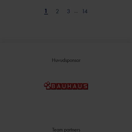
FRIIDROTTSGALA
N
1
2
3
14
...
ÖVRIGA
STIPENDIER
FÖRMÅNSBILJETT
ER
Huvudsponsor
Team partners