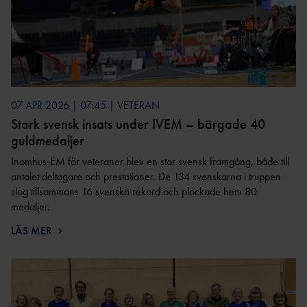
GRUNDUTBILDNING FÖR
EN
R
LEDIGA TJÄNSTER &
TRÄNARE
UPPDRAG
UTDRAG UR
CERTIFIERIN
FRISKIS &
FRIIDROTTSTRÄNARE
BELASTNINGSREGISTRET
SVETTIS
G
IDROTTSORGANISATIO
STEG 1
NER
TRYGG
VANDRIN
FRIIDROTTSTRÄNARE
KOMMUNIKATION
G
OM VÅRA NIO
STEG 2
DISTRIKT
GÅN
07 APR 2026 | 07:45 | VETERAN
FRIIDROTTSTRÄNARE
KONCEPTANLÄGGNINGAR
G
INTERNATIONELLA
Stark svensk insats under IVEM – bärgade 40
STEG 3
UPPDRAG
guldmedaljer
ELITANLÄGGNI
SÄKER
FRIIDROTTSTRÄNARE
NG
PRENUMERERA PÅ VÅRT
FRIIDROTT
Inomhus-EM för veteraner blev en stor svensk framgång, både till
STEG 4
NYHETSBREV
FRIIDROTTSPLA
antalet deltagare och prestationer. De 134 svenskarna i truppen
MEDLEM I SVENSK
LÖPLEDAR
MATCHFIXNIN
TS
slog tillsammans 16 svenska rekord och plockade hem 80
FRIIDROTT
E
G
medaljer.
NÄRIDROTTSPLA
LÖPTRÄNA
KASTSÄKERH
HITTA
TS
LÄS MER
KONTAKTA OSS
RE
ET
FÖRENING
ARENA
STYRELS
STARTA
INOMHUS
E
FÖRENING
KOMBIHA
REVISORE
FÖRSÄKRING
FORTBILDNING TRÄNARE
LL
FRISK
R