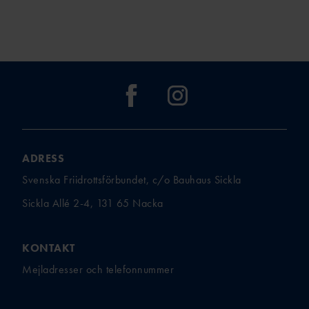
BI
BAUI:S MINI-
FRIIDROTTSSKOLA
COMPANY
LINE
VÄSTANHE
DE
ADRESS
UTMÄRKELSER &
Svenska Friidrottsförbundet, c/o Bauhaus Sickla
STIPENDIER
Sickla Allé 2-4, 131 65 Nacka
LEDARUTMÄRKELS
ER
KONTAKT
UTMÄRKELSER TILL
AKTIVA
Mejladresser och telefonnummer
UNGDOMSFOND
EN