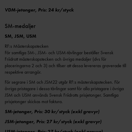
AR
FRIIDROTT
VISIONÄRA
EA COACHING SUMMIT SERIES MALMÖ
VALBEREDNIN
MEDLEMSAVGI
ANLÄGGNINGAR
VDM-jetonger, Pris: 24 kr/styck
2026
G
FT
PARKANLÄGGNI
TRÄNARFORU
DISCIPLINNÄM
FÖRENINGSBY
NG
SM-medaljer
1
        
M
ND
TE
FRIIDROTTENS SPELREGLER -
KASTPLAN
STYRKAN MED ETT
SM, JSM, USM
KANS
UPPFÖRANDEKOD
ER
TRÄNARTEAM
LI
RF:s Mästerskapstecken
RIKTLINJER KONCEPTUTVECKLING
DISKUSSIONSKORT FÖR
JÄMSTÄLLDHET BLAND BARN- OCH
För samtliga SM-, JSM- och USM-tävlingar beställer Svensk
KOMMITTÉER &
ALTERNATIVA ANLÄGGNINGAR
FRIIDROTTSLEDARE
DRIVA FÖRENING
UNGDOMSTRÄNARE
Friidrott mästerskapstecken och övriga medaljer (dvs för
RÅD
SKICKA IN DITT EGET
NÄTVERKET KVINNLIGA ELITTRÄNARE
placeringarna 2 och 3) och tillser att dessa levereras graverade till
FÖRENINGENS
DISTRIK
DISKUSSIONSKORT
(EPOS)
respektive arrangör.
ÅRSHJUL
T
För segrare i SM och JSM22 utgår RF:s mästerskapstecken. För
ÅRSRAPPO
LANDSLAGSLEDA
RT
övriga pristagare i dessa tävlingar samt för alla pristagare i övriga
RE
JSM och USM används Svensk Friidrotts prisjetonger. Samtliga
CHECKLISTA FÖR
ORGANISATIONS- OCH
FÖRBUNDSSTARTE
prisjetonger skickas mot faktura.
STYRELSEN
RS
FÖRENINGSUTVECKLING
SM-jetonger, Pris: 30
kr/styck (exkl gravyr)
BARN- &
FÖRBUNDSDOMA
FRIIDROTTSFÖRÄLD
UNGDOMSVERKSAMHET
RE
JSM-jetonger, Pris: 27 kr/styck (exkl gravyr)
ER
ATT REKRYTERA OCH BEHÅLLA IDEELLA
UTBILDARE FÖR
LEDARUTBILDNING FÖR
USM-jetonger, Pris: 27 kr/styck (exkl gravyr)