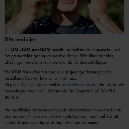
GRUNDUTBILDNING FÖR
EN
R
LEDIGA TJÄNSTER &
TRÄNARE
UPPDRAG
UTDRAG UR
CERTIFIERIN
FRISKIS &
FRIIDROTTSTRÄNARE
BELASTNINGSREGISTRET
SVETTIS
G
IDROTTSORGANISATIO
STEG 1
NER
TRYGG
VANDRIN
FRIIDROTTSTRÄNARE
KOMMUNIKATION
G
OM VÅRA NIO
DM-medaljer
STEG 2
DISTRIKT
GÅN
FRIIDROTTSTRÄNARE
KONCEPTANLÄGGNINGAR
För
DM, JDM och UDM
beställs normalt mästerskapstecken och
G
INTERNATIONELLA
STEG 3
övriga medaljer genom respektive distrikt. SFIF tillhandahåller
UPPDRAG
ELITANLÄGGNI
SÄKER
alltså inga medaljer eller motsvarande för dessa tävlingar.
FRIIDROTTSTRÄNARE
NG
PRENUMERERA PÅ VÅRT
FRIIDROTT
STEG 4
NYHETSBREV
För
VDM
finns däremot speciella prisjetonger framtagna för
FRIIDROTTSPLA
MEDLEM I SVENSK
LÖPLEDAR
MATCHFIXNIN
beställning från vår leverantör Hallmans.
TS
FRIIDROTT
E
G
Ni gör er beställning via mail till
order@hallmans.nu
. Vid frågor och
NÄRIDROTTSPLA
funderingar kan ni nå Hallmans via Per Blomström på 08-580
LÖPTRÄNA
KASTSÄKERH
HITTA
TS
80 188
KONTAKTA OSS
RE
ET
FÖRENING
ARENA
STYRELS
STARTA
INOMHUS
Vid beställning måste leverans och fakturaadress finnas med (inte
E
FÖRENING
box-adress). Ni ska även skriva kontaktperson med mail. För att
KOMBIHA
kunna få sms-aviseringar så ange även mobilnummer.
REVISORE
FÖRSÄKRING
FORTBILDNING TRÄNARE
LL
FRISK
R