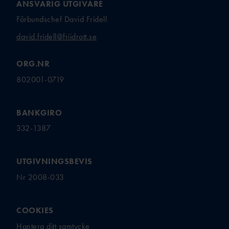
ANSVARIG UTGIVARE
FRIIDROTTSGALA
N
Förbundschef David Fridell
ÖVRIGA
david.fridell@friidrott.se
STIPENDIER
FÖRMÅNSBILJETT
ORG.NR
ER
802001-0719
BANKGIRO
332-1387
UTGIVNINGSBEVIS
Nr 2008-033
COOKIES
Hantera ditt samtycke