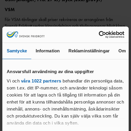
LEDARE
DOMARE
UNGA
VSM
FRIIDROTTSFOKUS -
UTBILDARE
VÄRDEGRUND, SPELREGLER OCH
FÖRENINGSWEBBINARIER
TRÄNARE
För VSM-tävlingar skall priser rekvireras av arrangören från
TRYGGHET
SAMARBETE RF-
Svensk Friidrott sedan klassindelning och tävlingsgrenar blivit klara.
UTBILDNING GENOM RF-
SISU
Dessa jetonger graveras av arrangören.
SISU
LOK-
VSM-jetonger, Pris: 29 kr/styck
STRATEGI – SVENSK FRIIDROTT
STÖD
Samtycke
Information
Reklaminställningar
Om
2030
IDROTTSARENAN – IDROTTENS NYA
VERKSAMHETSSYSTEM
DOMARE
IDROTTONLI
Ansvarsfull användning av dina uppgifter
TÄVLINGENS
Ellinor Jansson
NE
ABC
Vi och
våra 1022 partners
behandlar din personliga data,
Ekonomi och administration
RÅD & TIPS OM
DOMAR
som t.ex. ditt IP-nummer, och använder teknologi såsom
073-460 21 22
GDPR
E
cookies för att lagra och få tillgång till information på din
ellinor.jansson@friidrott.se
MÅNADENS LEDARE
enhet för att kunna tillhandahålla personliga annonser och
FÖRBUNDSDOMA
2024
RE
innehåll, annons- och innehållsmätning, åskådarinsikter
GUIDE FÖR
och produktutveckling. Du kan själv välja vilka som får
DOMARE
TÄVLINGSARRANGÖRER
Kontakta Hallmans
använda din data och i vilka syften.
GÅNG