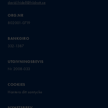
FÖRENINGSAFFÄRE
FÖRBUNDSBANMÄT
david.fridell@friidrott.se
ARE
N
TEKNISK
ORG.NR
FRIIDROTTSSHOPP
LEDARE
EN
802001-0719
TEKNISK DELEGAT
BAUHAU
ARENA
S
BANKGIRO
TEKNISK DELEGAT ICKE
FOLKSA
ARENA
332-1387
M
SCANDI
C
UTGIVNINGSBEVIS
UTBILDAR
FOLKSP
Nr 2008-033
EL
E
TALLINK SILJA
LINE
COOKIES
UNISPOR
Hantera ditt samtycke
UTBILDNINGSANSVARIGA I VÅRA
T
NIO DISTRIKT
MA
NYHETSBREV