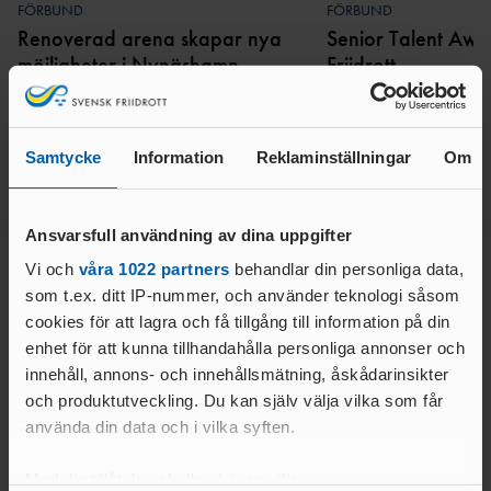
AR
FRIIDROTT
FÖRBUND
FÖRBUND
VISIONÄRA
EA COACHING SUMMIT SERIES MALMÖ
VALBEREDNIN
MEDLEMSAVGI
Renoverad arena skapar nya
Senior Talent Awar
ANLÄGGNINGAR
2026
G
FT
möjligheter i Nynäshamn
Friidrott
PARKANLÄGGNI
TRÄNARFORU
DISCIPLINNÄM
FÖRENINGSBY
NG
M
LÄS MER
LÄS MER
ND
TE
FRIIDROTTENS SPELREGLER -
KASTPLAN
STYRKAN MED ETT
KANS
UPPFÖRANDEKOD
ER
TRÄNARTEAM
Samtycke
Information
Reklaminställningar
Om
LI
RIKTLINJER KONCEPTUTVECKLING
DISKUSSIONSKORT FÖR
JÄMSTÄLLDHET BLAND BARN- OCH
KOMMITTÉER &
ALTERNATIVA ANLÄGGNINGAR
FRIIDROTTSLEDARE
DRIVA FÖRENING
UNGDOMSTRÄNARE
RÅD
Ansvarsfull användning av dina uppgifter
SKICKA IN DITT EGET
NÄTVERKET KVINNLIGA ELITTRÄNARE
FÖRENINGENS
DISTRIK
DISKUSSIONSKORT
(EPOS)
Vi och
våra 1022 partners
behandlar din personliga data,
ÅRSHJUL
T
som t.ex. ditt IP-nummer, och använder teknologi såsom
Huvudsponsor
ÅRSRAPPO
LANDSLAGSLEDA
cookies för att lagra och få tillgång till information på din
RT
RE
enhet för att kunna tillhandahålla personliga annonser och
CHECKLISTA FÖR
ORGANISATIONS- OCH
FÖRBUNDSSTARTE
innehåll, annons- och innehållsmätning, åskådarinsikter
STYRELSEN
RS
FÖRENINGSUTVECKLING
och produktutveckling. Du kan själv välja vilka som får
BARN- &
FÖRBUNDSDOMA
använda din data och i vilka syften.
FRIIDROTTSFÖRÄLD
UNGDOMSVERKSAMHET
RE
ER
ATT REKRYTERA OCH BEHÅLLA IDEELLA
UTBILDARE FÖR
Med din tillåtelse skulle vi även vilja:
LEDARUTBILDNING FÖR