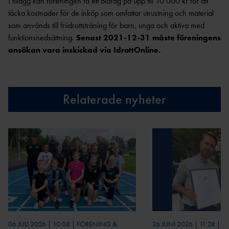
I tillägg kan föreningen få ett bidrag på upp till 10 000 kr för att
GRUNDUTBILDNING FÖR
EN
R
LEDIGA TJÄNSTER &
täcka kostnader för de inköp som omfattar utrustning och material
TRÄNARE
UPPDRAG
UTDRAG UR
CERTIFIERIN
som används till friidrottsträning för barn, unga och aktiva med
FRISKIS &
FRIIDROTTSTRÄNARE
BELASTNINGSREGISTRET
SVETTIS
G
funktionsnedsättning.
Senast 2021-12-31 måste föreningens
IDROTTSORGANISATIO
STEG 1
NER
TRYGG
ansökan vara inskickad via IdrottOnline.
VANDRIN
FRIIDROTTSTRÄNARE
KOMMUNIKATION
G
OM VÅRA NIO
STEG 2
DISTRIKT
GÅN
FRIIDROTTSTRÄNARE
KONCEPTANLÄGGNINGAR
G
INTERNATIONELLA
STEG 3
Relaterade nyheter
UPPDRAG
ELITANLÄGGNI
SÄKER
FRIIDROTTSTRÄNARE
NG
PRENUMERERA PÅ VÅRT
FRIIDROTT
STEG 4
NYHETSBREV
FRIIDROTTSPLA
MEDLEM I SVENSK
LÖPLEDAR
MATCHFIXNIN
TS
FRIIDROTT
E
G
NÄRIDROTTSPLA
LÖPTRÄNA
KASTSÄKERH
HITTA
TS
KONTAKTA OSS
RE
ET
FÖRENING
ARENA
STYRELS
STARTA
INOMHUS
E
FÖRENING
KOMBIHA
REVISORE
FÖRSÄKRING
FORTBILDNING TRÄNARE
LL
FRISK
06 JULI 2026 | 10:08 | FÖRENING &
26 JUNI 2026 | 11:28 | 
R