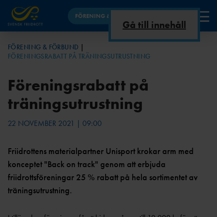
FÖRENING & FÖRBUND
Gå till innehåll
FÖRENING
FÖRENING & FÖRBUND
FÖRENINGSRABATT PÅ TRÄNINGSUTRUSTNING
VAD ÄR
UTBILDNINGSNYHET
INKLUDERANDE
ANLÄGGNINGSKOMMIT
FÖRBUNDSINFO
FÖRBUND
FRIIDROTT?
ER
FRIIDROTT
TÉN
OM
Föreningsrabatt på
UTBILDNING
OSS
BARN &
HBTQI +
träningsutrustning
UNGDOM
FRIIDROTT
GDPR,
TRYGG FRIIDROTT
INTEGRITETSPOLICY
VETERANFRIIDRO
REGLER &
PLATTFORMAR FÖR UTBILDNING -
22 NOVEMBER 2021 | 09:00
TT
STADGA
MARKERINGAR
FAQ
ANLÄGGNING
R
ARENA &
TRYGG FRIIDROTT
Friidrottens materialpartner Unisport krokar arm med
LÖPNING
ÅRSMÖT
FRISK FRIIDROTT
konceptet "Back on track" genom att erbjuda
E
ORO ELLER
MOTIONSLÖPNI
ANMÄLAN
friidrottsföreningar 25 % rabatt på hela sortimentet av
NG
STYRELSEMÖTE
FRIIDROTTSHALL
TRÄNARE
KONTAKT
N
RÅDET FÖR TRYGG
träningsutrustning.
PARAFRIIDRO
AR
BARNTRÄNARE I
FRIIDROTT
TT
DOKUMENTBANK
FRIIDROTT
EN
DISCIPLINNÄMND
OC