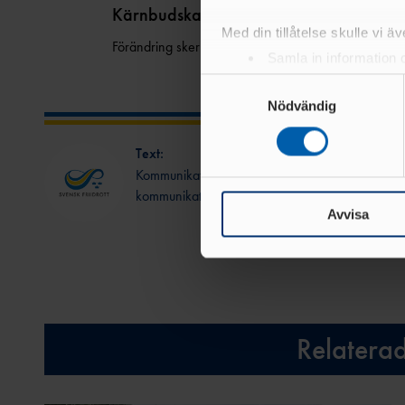
Kärnbudskap
Med din tillåtelse skulle vi äve
Förändring sker genom beslut. Mod handlar om att
Samla in information 
Identifiera din enhet 
Samtyckesval
Ta reda på mer om hur dina pe
Nödvändig
eller dra tillbaka ditt samtyc
Text:
Vi använder enhetsidentifierar
Kommunikationsavdelningen
sociala medier och analysera 
kommunikation@friidrott.se
till de sociala medier och a
Avvisa
med annan information som du 
Relatera