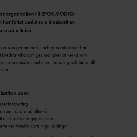
ller organisation till EPOS MODIQ-
m har fattat beslut som inneburit en
re på elitnivå.
sation som genom beslut och genomförande har
att bredda vilka som ges möjlighet att verka som
örer som omsätter ambition i handling och bidrar till
otten.
nisation som:
nkret förändring
ka som tränare på elitnivå
ätt eller rekryteringsprocesser
effekter framför kortsiktiga lösningar