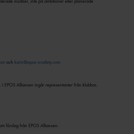
ade insatser, inte på ambitioner eller planerade
com
och
karin@epos-srsafety.com
 I EPOS Alliansen ingår representanter från klubbar,
m förslag från EPOS Alliansen.