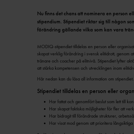
BAUI:S MINI-FRIIDROTTSSKOLA
Nu finns det chans att nominera en person e
COMPANY LINE
stipendium. Stipendiet riktar sig till någon so
VÄSTANHEDE
förändring gällande vilka som kan vara träna
MODIQ-stipendiet tilldelas en person eller organi
skapat verklig förändring i svensk elitidrott, genom 
tränare och coacher på elitnivå. Stipendiet lyfter akt
att stärka kompetensen och utvecklingen inom elitidr
Här nedan kan du läsa all information om stipendiet.
Stipendiet tilldelas en person eller orga
Har fattat och genomfört beslut som lett till ko
Har skapat faktiska möjligheter för fler att ver
Har bidragit till förändrade strukturer, arbetss
Har visat mod genom att prioritera långsiktiga 