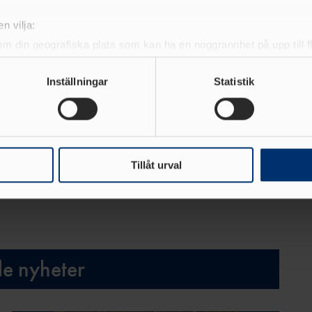
n vilja:
 genomföra dem.
om din geografiska plats som kan ha en noggrannhet på upp till f
genom att aktivt skanna den för specifika kännetecken (fingeravt
rsonliga uppgifter behandlas och ställ in dina preferenser i
deta
Inställningar
Statistik
ke när som helst från cookie-förklaringen.
e för att anpassa innehållet och annonserna till användarna, tillh
vår trafik. Vi vidarebefordrar även sådana identifierare och anna
nnons- och analysföretag som vi samarbetar med. Dessa kan i sin
Tillåt urval
har tillhandahållit eller som de har samlat in när du har använt 
de nyheter