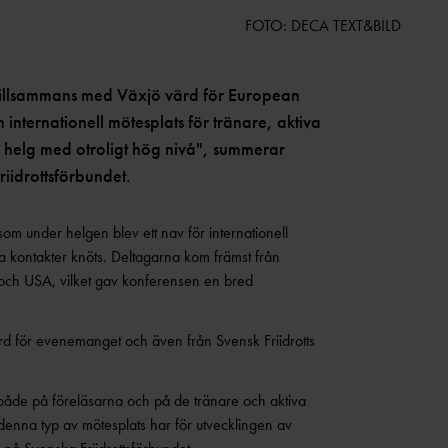
FOTO: DECA TEXT&BILD
 tillsammans med Växjö värd för European
internationell mötesplats för tränare, aktiva
 helg med otroligt hög nivå", summerar
iidrottsförbundet.
som under helgen blev ett nav för internationell
 kontakter knöts. Deltagarna kom främst från
 och USA, vilket gav konferensen en bred
värd för evenemanget och även från Svensk Friidrotts
– både på föreläsarna och på de tränare och aktiva
 denna typ av mötesplats har för utvecklingen av