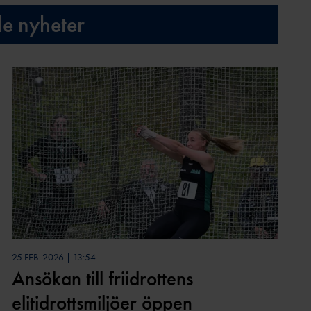
de nyheter
25 FEB. 2026 | 13:54
Ansökan till friidrottens
elitidrottsmiljöer öppen