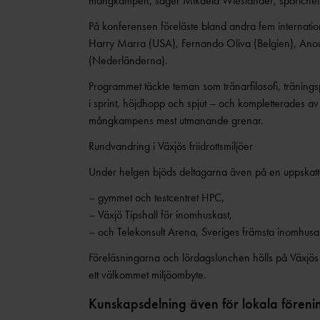
mångkampen, säger Mikaela Wieslander, sportchef p
På konferensen föreläste bland andra fem internatio
Harry Marra (USA), Fernando Oliva (Belgien), Anou
(Nederländerna).
Programmet täckte teman som tränarfilosofi, träningsp
i sprint, höjdhopp och spjut – och kompletterades av 
mångkampens mest utmanande grenar.
Rundvandring i Växjös friidrottsmiljöer
Under helgen bjöds deltagarna även på en uppskattad 
– gymmet och testcentret HPC,
– Växjö Tipshall för inomhuskast,
– och Telekonsult Arena, Sveriges främsta inomhusare
Föreläsningarna och lördagslunchen hölls på Växjös 
ett välkommet miljöombyte.
Kunskapsdelning även för lokala föreni