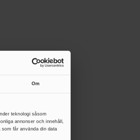
Om
änder teknologi såsom
rsonliga annonser och innehåll,
a som får använda din data