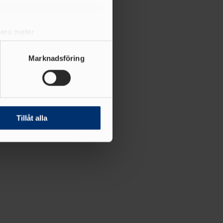
lera meter
ryck)
ljsektionen
. Du kan ändra
Marknadsföring
andahålla funktioner för
n information från din enhet
 tur kombinera informationen
Tillåt alla
deras tjänster.