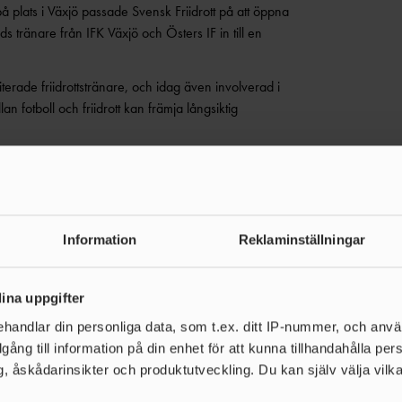
 plats i Växjö passade Svensk Friidrott på att öppna
 tränare från IFK Växjö och Östers IF in till en
rade friidrottstränare, och idag även involverad i
fotboll och friidrott kan främja långsiktig
as kunskap när han ändå är i Växjö. På så vis får även
ernationell konferens arrangeras i stan, säger
ferenser
Information
Reklaminställningar
flera uttryckte redan under helgen intresse för att
r till träningsläger i Växjö.
ina uppgifter
 fått. Det skapades både nya kontakter och
handlar din personliga data, som t.ex. ditt IP-nummer, och anv
är stärker vårt arbete för att göra Sverige till en
illgång till information på din enhet för att kunna tillhandahålla pe
ger Mikaela Wieslander.
, åskådarinsikter och produktutveckling. Du kan själv välja vilk