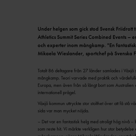
BAUI:S MINI-FRIIDROTTSSKOLA
COMPANY LINE
VÄSTANHEDE
Under helgen som gick stod Svensk Friidrott
Athletics Summit Series Combined Events – en 
och experter inom mångkamp. "En fantastisk
Mikaela Wieslander, sportchef på Svenska Fr
Totalt 86 deltagare från 27 länder samlades i Växjö 
mångkamp. Teori varvade med praktik och värdefulla
Europa, men även från så långt bort som Australien
internationell prägel.
Växjö kommun uttryckte stor stolthet över att få stå 
sida var man mycket nöjda.
– Det var en fantastisk helg med otroligt hög nivå 
som reste hit. Vi märkte verkligen hur stor betydelse