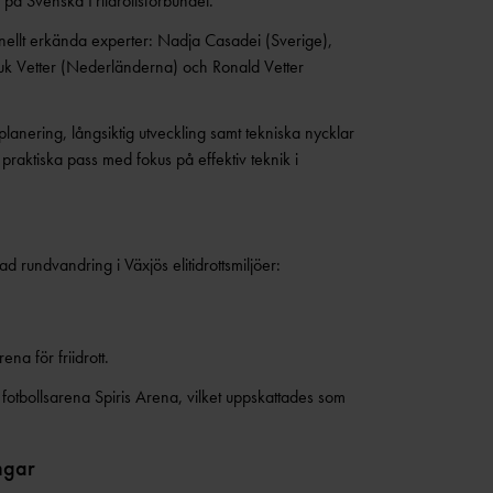
å Svenska Friidrottsförbundet.
nellt erkända experter: Nadja Casadei (Sverige),
k Vetter (Nederländerna) och Ronald Vetter
lanering, långsiktig utveckling samt tekniska nycklar
praktiska pass med fokus på effektiv teknik i
rundvandring i Växjös elitidrottsmiljöer:
na för friidrott.
fotbollsarena Spiris Arena, vilket uppskattades som
ngar