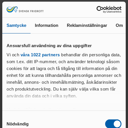
LEDARE
DOMARE
UNGA
FRIIDROTTSFOKUS -
UTBILDARE
VÄRDEGRUND, SPELREGLER OCH
FÖRENINGSWEBBINARIER
TRÄNARE
TRYGGHET
Relaterade nyheter
SAMARBETE RF-
Samtycke
Information
Reklaminställningar
Om
UTBILDNING GENOM RF-
SISU
SISU
LOK-
STRATEGI – SVENSK FRIIDROTT
STÖD
Ansvarsfull användning av dina uppgifter
2030
IDROTTSARENAN – IDROTTENS NYA
Vi och
våra 1022 partners
behandlar din personliga data,
VERKSAMHETSSYSTEM
DOMARE
som t.ex. ditt IP-nummer, och använder teknologi såsom
IDROTTONLI
cookies för att lagra och få tillgång till information på din
TÄVLINGENS
NE
enhet för att kunna tillhandahålla personliga annonser och
ABC
innehåll, annons- och innehållsmätning, åskådarinsikter
RÅD & TIPS OM
DOMAR
GDPR
och produktutveckling. Du kan själv välja vilka som får
E
08 JUNI 2026 | 09:13 | BARN &
08 JUNI 2026 | 08:16 | 
använda din data och i vilka syften.
MÅNADENS LEDARE
UNGDOM
UNGDOM
FÖRBUNDSDOMA
2024
15 träningspass för nya
Rekordmånga till
RE
Med din tillåtelse skulle vi även vilja:
GUIDE FÖR
barngrupper
Skellefteå
DOMARE
Samla in information om din geografiska plats
TÄVLINGSARRANGÖRER
Samtyckesval
GÅNG
LÄS MER
LÄS MER
Nödvändig
som kan ha en noggrannhet på upp till flera meter