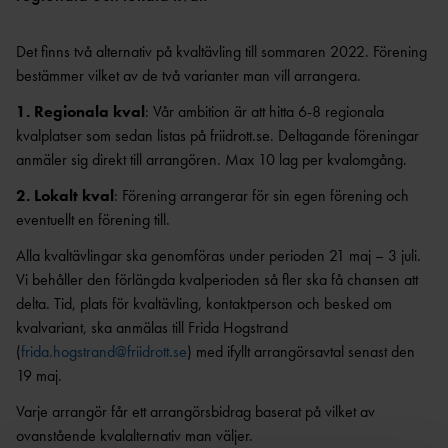
AR
FRIIDROTT
VISIONÄRA
EA COACHING SUMMIT SERIES MALMÖ
VALBEREDNIN
MEDLEMSAVGI
ANLÄGGNINGAR
2026
G
FT
Det finns två alternativ på kvaltävling till sommaren 2022. Förening
PARKANLÄGGNI
TRÄNARFORU
bestämmer vilket av de två varianter man vill arrangera.
DISCIPLINNÄM
FÖRENINGSBY
NG
M
ND
TE
FRIIDROTTENS SPELREGLER -
1. Regionala kval
: Vår ambition är att hitta 6-8 regionala
KASTPLAN
STYRKAN MED ETT
KANS
UPPFÖRANDEKOD
ER
kvalplatser som sedan listas på friidrott.se. Deltagande föreningar
TRÄNARTEAM
LI
anmäler sig direkt till arrangören. Max 10 lag per kvalomgång.
RIKTLINJER KONCEPTUTVECKLING
DISKUSSIONSKORT FÖR
JÄMSTÄLLDHET BLAND BARN- OCH
KOMMITTÉER &
ALTERNATIVA ANLÄGGNINGAR
FRIIDROTTSLEDARE
DRIVA FÖRENING
UNGDOMSTRÄNARE
2. Lokalt kval
: Förening arrangerar för sin egen förening och
RÅD
SKICKA IN DITT EGET
eventuellt en förening till.
NÄTVERKET KVINNLIGA ELITTRÄNARE
FÖRENINGENS
DISTRIK
DISKUSSIONSKORT
(EPOS)
ÅRSHJUL
T
Alla kvaltävlingar ska genomföras under perioden 21 maj – 3 juli.
Vi behåller den förlängda kvalperioden så fler ska få chansen att
ÅRSRAPPO
LANDSLAGSLEDA
RT
delta. Tid, plats för kvaltävling, kontaktperson och besked om
RE
kvalvariant, ska anmälas till Frida Hogstrand
CHECKLISTA FÖR
ORGANISATIONS- OCH
FÖRBUNDSSTARTE
(
frida.hogstrand@friidrott.se
) med ifyllt arrangörsavtal senast den
STYRELSEN
RS
FÖRENINGSUTVECKLING
19 maj.
BARN- &
FÖRBUNDSDOMA
FRIIDROTTSFÖRÄLD
UNGDOMSVERKSAMHET
RE
Varje arrangör får ett arrangörsbidrag baserat på vilket av
ER
ATT REKRYTERA OCH BEHÅLLA IDEELLA
ovanstående kvalalternativ man väljer.
UTBILDARE FÖR
LEDARUTBILDNING FÖR