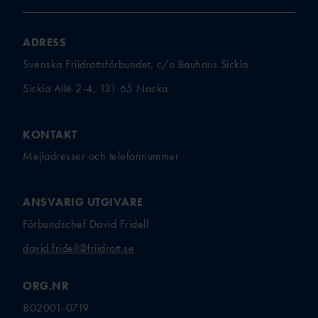
BI
BAUI:S MINI-
FRIIDROTTSSKOLA
ADRESS
COMPANY
Svenska Friidrottsförbundet, c/o Bauhaus Sickla
LINE
Sickla Allé 2-4, 131 65 Nacka
VÄSTANHE
DE
KONTAKT
Mejladresser och telefonnummer
UTMÄRKELSER &
STIPENDIER
ANSVARIG UTGIVARE
LEDARUTMÄRKELS
Förbundschef David Fridell
ER
david.fridell@friidrott.se
UTMÄRKELSER TILL
AKTIVA
ORG.NR
UNGDOMSFOND
EN
802001-0719