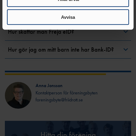
Dessa kan i sin tur kombinera informationen med annan
Går det fortfarande att anmäla ett byte med
information som du har tillhandahållit eller som de har
hjälp av blanketten?
samlat in när du har använt deras tjänster.
Avvisa
Hur skaffar man Freja eID?
Hur gör jag om mitt barn inte har Bank-ID?
Anna Jonsson
Kontaktperson för föreningsbyten
foreningsbyte@friidrott.se
Hitta din förening