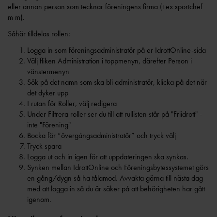
FÖRENINGSAFFÄRE
FÖRBUNDSBANMÄT
eller annan person som tecknar föreningens firma (t ex sportchef
ARE
m m).
N
TEKNISK
Såhär tilldelas rollen:
FRIIDROTTSSHOPP
LEDARE
EN
Logga in som föreningsadministratör på er IdrottOnline-sida
TEKNISK DELEGAT
BAUHAU
Välj fliken Administration i toppmenyn, därefter Person i
ARENA
S
vänstermenyn
TEKNISK DELEGAT ICKE
Sök på det namn som ska bli administratör, klicka på det när
FOLKSA
ARENA
det dyker upp
M
I rutan för Roller, välj redigera
SCANDI
Under Filtrera roller ser du till att rullisten står på "Friidrott" -
C
inte "Förening"
UTBILDAR
FOLKSP
Bocka för ”övergångsadministratör” och tryck välj
EL
E
Tryck spara
Logga ut och in igen för att uppdateringen ska synkas.
TALLINK SILJA
Synken mellan IdrottOnline och Föreningsbytessystemet görs
LINE
en gång/dygn så ha tålamod. Avvakta gärna till nästa dag
UNISPOR
med att logga in så du är säker på att behörigheten har gått
UTBILDNINGSANSVARIGA I VÅRA
T
igenom.
NIO DISTRIKT
MA