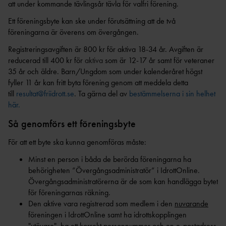
AR
att under kommande tävlingsår tävla för valfri förening.
FRIIDROTT
VISIONÄRA
EA COACHING SUMMIT SERIES MALMÖ
VALBEREDNIN
MEDLEMSAVGI
ANLÄGGNINGAR
2026
Ett föreningsbyte kan ske under förutsättning att de två
G
FT
PARKANLÄGGNI
föreningarna är överens om övergången.
TRÄNARFORU
DISCIPLINNÄM
FÖRENINGSBY
NG
1
        
M
Registreringsavgiften är 800 kr för aktiva 18-34 år. Avgiften är
ND
TE
FRIIDROTTENS SPELREGLER -
KASTPLAN
reducerad till 400 kr för
aktiva
som är 12-17 år samt för veteraner
STYRKAN MED ETT
KANS
UPPFÖRANDEKOD
ER
TRÄNARTEAM
35 år och äldre. Barn/Ungdom som under kalenderåret högst
LI
fyller 11 år kan fritt byta förening genom att meddela detta
RIKTLINJER KONCEPTUTVECKLING
DISKUSSIONSKORT FÖR
JÄMSTÄLLDHET BLAND BARN- OCH
KOMMITTÉER &
till
resultat@friidrott.se
. Ta gärna del av
bestämmelserna i sin helhet
ALTERNATIVA ANLÄGGNINGAR
FRIIDROTTSLEDARE
DRIVA FÖRENING
UNGDOMSTRÄNARE
RÅD
här.
SKICKA IN DITT EGET
NÄTVERKET KVINNLIGA ELITTRÄNARE
FÖRENINGENS
DISTRIK
DISKUSSIONSKORT
Så genomförs ett föreningsbyte
(EPOS)
ÅRSHJUL
T
ÅRSRAPPO
För att ett byte ska kunna genomföras måste:
LANDSLAGSLEDA
RT
RE
Minst en person i båda de berörda föreningarna ha
CHECKLISTA FÖR
ORGANISATIONS- OCH
FÖRBUNDSSTARTE
behörigheten ”Övergångsadministratör” i IdrottOnline.
STYRELSEN
RS
FÖRENINGSUTVECKLING
Övergångsadministratörerna är de som kan handlägga bytet
för föreningarnas räkning.
BARN- &
FÖRBUNDSDOMA
FRIIDROTTSFÖRÄLD
UNGDOMSVERKSAMHET
Den aktive vara registrerad som medlem i den
nuvarande
RE
ER
föreningen i IdrottOnline samt ha idrottskopplingen
ATT REKRYTERA OCH BEHÅLLA IDEELLA
UTBILDARE FÖR
LEDARUTBILDNING FÖR
"utövare", ha ett korrekt personnummer och en e-postadress