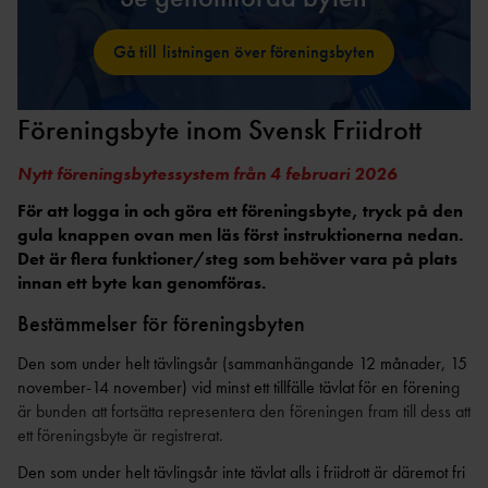
GRUNDUTBILDNING FÖR
EN
R
LEDIGA TJÄNSTER &
TRÄNARE
UPPDRAG
UTDRAG UR
CERTIFIERIN
Gå till listningen över föreningsbyten
FRISKIS &
FRIIDROTTSTRÄNARE
BELASTNINGSREGISTRET
SVETTIS
G
IDROTTSORGANISATIO
STEG 1
NER
TRYGG
VANDRIN
Föreningsbyte inom Svensk Friidrott
FRIIDROTTSTRÄNARE
KOMMUNIKATION
G
OM VÅRA NIO
STEG 2
DISTRIKT
GÅN
Nytt föreningsbytessystem från 4 februari 2026
FRIIDROTTSTRÄNARE
KONCEPTANLÄGGNINGAR
G
INTERNATIONELLA
STEG 3
För att logga in och göra ett föreningsbyte, tryck på den
UPPDRAG
ELITANLÄGGNI
SÄKER
gula knappen ovan men läs först instruktionerna nedan.
FRIIDROTTSTRÄNARE
NG
PRENUMERERA PÅ VÅRT
FRIIDROTT
STEG 4
Det är flera funktioner/steg som behöver vara på plats
NYHETSBREV
FRIIDROTTSPLA
innan ett byte kan genomföras.
MEDLEM I SVENSK
LÖPLEDAR
MATCHFIXNIN
TS
FRIIDROTT
E
G
Bestämmelser för föreningsbyten
NÄRIDROTTSPLA
LÖPTRÄNA
KASTSÄKERH
HITTA
TS
Den som under helt tävlingsår (sammanhängande 12 månader, 15
KONTAKTA OSS
RE
ET
FÖRENING
november-14 november) vid minst ett tillfälle tävlat för en förenin
g
ARENA
STYRELS
STARTA
är bunden att fortsätta representera den föreningen fram till dess att
INOMHUS
E
FÖRENING
ett föreningsbyte är registrerat.
KOMBIHA
REVISORE
FÖRSÄKRING
FORTBILDNING TRÄNARE
LL
FRISK
Den som under helt tävlingsår inte tävlat alls i friidrott är däremot fri
R