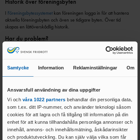
Historik över föreningsbyten
BI
BAUI:S MINI-
I
Föreningsbytessystemet
kan föreningen logga in för att hantera
FRIIDROTTSSKOLA
aktuella föreningsbyten och även se tidigare byten. Över tid
COMPANY
skapas en lättöverskådlig historik.
LINE
Har du problem?
VÄSTANHE
DE
Har du några frågor eller stöter på problem i processen, kontakta
oss på foreningsbyte@friidrott.se.
Samtycke
Information
Reklaminställningar
Om
Svar på vanliga frågor
UTMÄRKELSER &
STIPENDIER
Ansvarsfull användning av dina uppgifter
LEDARUTMÄRKELS
Vem kan logga in i systemet?
Vi och
våra 1022 partners
behandlar din personliga data,
ER
som t.ex. ditt IP-nummer, och använder teknologi såsom
UTMÄRKELSER TILL
cookies för att lagra och få tillgång till information på din
Hur loggar man in i systemet?
AKTIVA
enhet för att kunna tillhandahålla personliga annonser och
UNGDOMSFOND
innehåll, annons- och innehållsmätning, åskådarinsikter
Hur tilldelas en övergångsadministratör?
EN
och produktutveckling. Du kan själv välja vilka som får