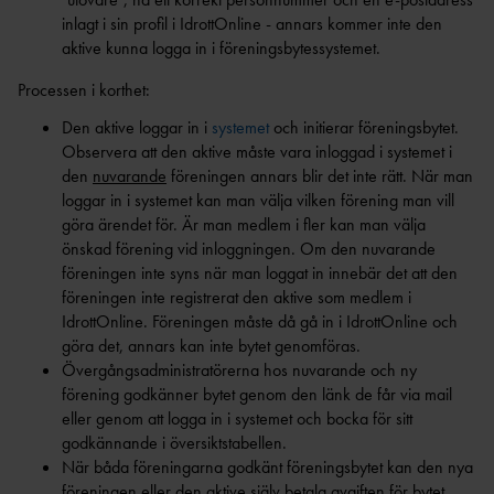
LEDARE
DOMARE
UNGA
inlagt i sin profil i IdrottOnline - annars kommer inte den
FRIIDROTTSFOKUS -
UTBILDARE
aktive kunna logga in i föreningsbytessystemet.
VÄRDEGRUND, SPELREGLER OCH
FÖRENINGSWEBBINARIER
TRÄNARE
TRYGGHET
Processen i korthet:
SAMARBETE RF-
UTBILDNING GENOM RF-
SISU
Den aktive loggar in i
systemet
och initierar föreningsbytet.
SISU
Observera att den aktive måste vara inloggad i systemet i
LOK-
STRATEGI – SVENSK FRIIDROTT
STÖD
den
nuvarande
föreningen annars blir det inte rätt. När man
2030
loggar in i systemet kan man välja vilken förening man vill
IDROTTSARENAN – IDROTTENS NYA
göra ärendet för. Är man medlem i fler kan man välja
VERKSAMHETSSYSTEM
DOMARE
önskad förening vid inloggningen. Om den nuvarande
IDROTTONLI
föreningen inte syns när man loggat in innebär det att den
TÄVLINGENS
NE
föreningen inte registrerat den aktive som medlem i
ABC
RÅD & TIPS OM
IdrottOnline. Föreningen måste då gå in i IdrottOnline och
DOMAR
GDPR
göra det, annars kan inte bytet genomföras.
E
Övergångsadministratörerna hos nuvarande och ny
MÅNADENS LEDARE
FÖRBUNDSDOMA
förening godkänner bytet genom den länk de får via mail
2024
RE
eller genom att logga in i systemet och bocka för sitt
GUIDE FÖR
godkännande i översiktstabellen.
DOMARE
TÄVLINGSARRANGÖRER
GÅNG
När båda föreningarna godkänt föreningsbytet kan den nya
föreningen eller den aktive själv betala avgiften för bytet.