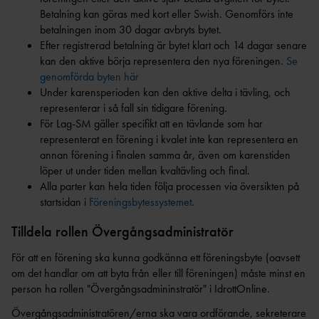
FÖRBUNDSDOMARE
Betalning kan göras med kort eller Swish. Genomförs inte
GÅNG
betalningen inom 30 dagar avbryts bytet.
SÖKA STÖD
OCR LEVEL 1
Efter registrerad betalning är bytet klart och 14 dagar senare
JUDGE
kan den aktive börja representera den nya föreningen.
Se
PROJEKTSTÖD IF
OCR LEVEL 2 NATIONAL
genomförda byten här
26/27
JUDGE
Under karensperioden kan den aktive delta i tävling, och
IDROTTSKLIV
representerar i så fall sin tidigare förening.
ET
För Lag-SM gäller specifikt att en tävlande som har
MINIORLANDSLAG
representerat en förening i kvalet inte kan representera en
ET
annan förening i finalen samma år, även om karenstiden
FUNKTIONÄRER
löper ut under tiden mellan kvaltävling och final.
VUXEN- &
DISTRIKTSSTART
Alla parter kan hela tiden följa processen via översikten på
MOTIONSVERKSAMHET
ER
startsidan i
Föreningsbytessystemet
.
FOLKSP
FÖRBUNDSSTART
EL
Tilldela rollen Övergångsadministratör
ER
ALLMÄNNA
MÅLFOTODOMA
För att en förening ska kunna godkänna ett föreningsbyte (oavsett
ARVSFONDEN
RE
om det handlar om att byta från eller till föreningen) måste minst en
person ha rollen "Övergångsadmininstratör" i IdrottOnline.
NATIONELL
MÅLFOTODOMARE
Övergångsadministratören/erna ska vara ordförande, sekreterare