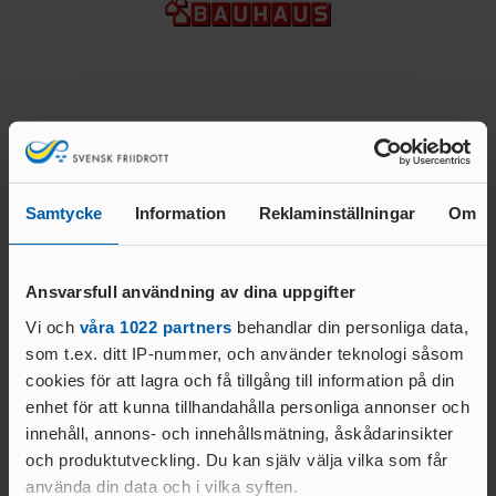
LOPP
TT
ULTRA
REKORD
DISTRIKTSKALENDR
OC
SVENSKA
AR
R
REKORD
INTERNATIONELLA
FRIIDROTTSKOLLEN – VEM
SM-
TÄVLINGAR
TÄVLAR NÄR OCH VAR?
REKORD
TÄVLINGSSIDOR SM OCH
Team partners
PRESTATIONSCENTR
VÄRLDSREKO
FGP
UM
RD
Samtycke
Information
Reklaminställningar
Om
SVENSK FRIIDROTTS
EUROPAREKO
PARATOUR
KAS
PRESS & MEDIA
RD
T
Ansvarsfull användning av dina uppgifter
GRAFISK PROFIL &
REKORDBLANKE
SPRINT/HÄ
LOGOTYPER
TT
CK
Vi och
våra 1022 partners
behandlar din personliga data,
REGLER &
som t.ex. ditt IP-nummer, och använder teknologi såsom
VETERANREKO
MEDEL/LÅN
BESTÄMMELSER
cookies för att lagra och få tillgång till information på din
RD
G
enhet för att kunna tillhandahålla personliga annonser och
REGLE
HOP
NYHETER FÖRENING &
Officiella partners
innehåll, annons- och innehållsmätning, åskådarinsikter
R
P
FÖRBUND
och produktutveckling. Du kan själv välja vilka som får
REGLER
MÅNGKA
HISTORIK
använda din data och i vilka syften.