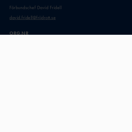
Förbundschef David Fridell
david.fridell@friidrott.se
ORG.NR
802001-0719
BANKGIRO
332-1387
UTGIVNINGSBEVIS
Nr 2008-033
COOKIES
Hantera ditt samtycke