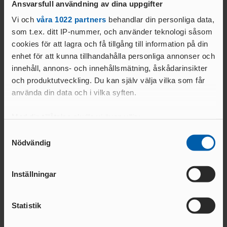
ANTIDOPINGPL
GRENPROGRAM
Ansvarsfull användning av dina uppgifter
AN
Elitidrottsmiljöer
SM-
Vi och
våra 1022 partners
behandlar din personliga data,
PRENUMERATIONER
BESTÄMMELSER
som t.ex. ditt IP-nummer, och använder teknologi såsom
FÖRENINGSPRENUMERATI
ANSÖK/ARRANGERA
cookies för att lagra och få tillgång till information på din
ON
MÄSTERSKAP
enhet för att kunna tillhandahålla personliga annonser och
TRYGGHET
PRIVATPRENUMERATI
innehåll, annons- och innehållsmätning, åskådarinsikter
SÄKERHETSBESIKTNING LÅNGA
ON
INKLUDERANDE
KAST
och produktutveckling. Du kan själv välja vilka som får
FRIIDROTT
använda din data och i vilka syften.
BÄSTA SM-
TRYGG
FÖRENING
FRIIDROTT
Med din tillåtelse skulle vi även vilja:
LAG-
RESULTATRAPPORTERI
SÄKER
Samla in information om din geografiska plats
SM
Samtyckesval
NG
FRIIDROTT
Nödvändig
som kan ha en noggrannhet på upp till flera meter
SVENSKA
FRISK
AREN
Identifiera din enhet genom att aktivt skanna den
FRIIDROTTSCUPEN
FRIIDROTT
A
för specifika kännetecken (fingeravtryck)
LAG-
Inställningar
FRIIDROTTENS SPELREGLER -
LÅNGLOP
Ta reda på mer om hur dina personliga uppgifter
USM
UPPFÖRANDEKOD
P
behandlas och ställ in dina preferenser i
detaljsektionen
.
Statistik
Du kan ändra eller dra tillbaka ditt samtycke när som
helst från cookie-förklaringen.