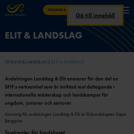
TÄVLING & LANDSLAG
Gå till innehåll
NYHETER
ELIT & LANDSLAG
FRIIDROTTSKANAL
TÄVLINGSKALENDE
KRITERIER &
ALLA NYHETER TÄVLING &
FRIIDROTTSSTATISTIK.SE
ELIT & LANDSLAG
EN
R
UTTAGNINGAR
LANDSLAG
SVENSKA RESULTAT – I SVERIGE &
TÄVLING
UTOMLANDS
AKTUELLT JUST
SENIOR
AREN
TÄVLING & LANDSLAG
ELIT & LANDSLAG
NU
ARENA
A
ÅRSBÄSTALIST
RESULTAT & STATISTIK
OR
MÄSTERSKAP &
INOMHU
TERRÄNG &
TV-
Avdelningen Landslag & Elit ansvarar för den del av
LANDSKAMPER
S
VÄG
SVERIGE GENOM
TABLÅ
FRIIDROTT PÅ TV
TIDERNA
SFIF:s verksamhet som är inriktad mot deltagande i
ARENATÄVLING
JUNIOR & UNGDOM
PARAFRIIDRO
AR
ARENA
TT
internationella mästerskap och landskamper för
PARAFRIIDROTT – REKORD &
KONTAKT
STATISTIK
ungdom, juniorer och seniorer.
INOMHUSTÄVLING
VÄG &
GÅNG &
AR
TERRÄNG
VANDRING
RESULTATBILAGA
NYHETER ANTIDOPING
Ansvarig för avdelningen Landslag & Elit är förbundskapten Kajsa
N
LÅNGLOP
ULTRA &
OC
Bergqvist.
P
TRAIL
R
Spelregler för landslaget
OCR-
PARAFRIIDRO
TRAIL &