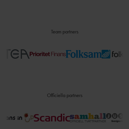
TÄVLINGSKONCEPT
D
MALM
KRAFTMÄTNINGEN 15-17
Ö
ÅR
STOCKHOLM/SOLLENTU
REGIONSMÄSTERSKAPEN 13-
Team partners
NA
14 ÅR
UME
CASTORAM
Å
A
VÄXJ
Ö
FRISK
FRIIDROTT
Officiella partners
FRIIDROTTSKOLLEN – VEM