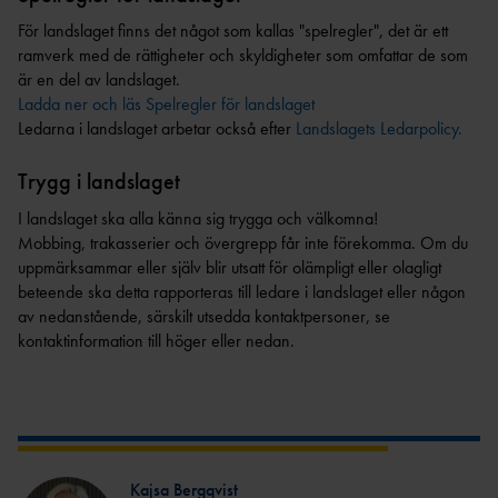
LOPP
TT
ULTRA
För landslaget finns det något som kallas "spelregler", det är ett
REKORD
ramverk med de rättigheter och skyldigheter som omfattar de som
DISTRIKTSKALENDR
OC
SVENSKA
AR
R
är en del av landslaget.
REKORD
Ladda ner och läs Spelregler för landslaget
INTERNATIONELLA
FRIIDROTTSKOLLEN – VEM
Ledarna i landslaget arbetar också efter
Landslagets Ledarpolicy.
SM-
TÄVLINGAR
TÄVLAR NÄR OCH VAR?
REKORD
TÄVLINGSSIDOR SM OCH
PRESTATIONSCENTR
Trygg i landslaget
VÄRLDSREKO
FGP
UM
RD
I landslaget ska alla känna sig trygga och välkomna!
SVENSK FRIIDROTTS
Mobbing, trakasserier och övergrepp får inte förekomma. Om du
EUROPAREKO
PARATOUR
KAS
PRESS & MEDIA
uppmärksammar eller själv blir utsatt för olämpligt eller olagligt
RD
T
beteende ska detta rapporteras till ledare i landslaget eller någon
GRAFISK PROFIL &
REKORDBLANKE
SPRINT/HÄ
av nedanstående, särskilt utsedda kontaktpersoner, se
LOGOTYPER
TT
CK
kontaktinformation till höger eller nedan.
REGLER &
VETERANREKO
MEDEL/LÅN
BESTÄMMELSER
RD
G
REGLE
HOP
NYHETER FÖRENING &
R
P
FÖRBUND
REGLER
MÅNGKA
HISTORIK
Kajsa Bergqvist