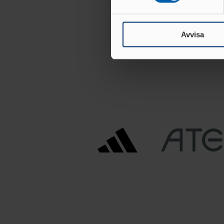
Vi använder enhetsidentifierar
sociala medier och analysera 
till de sociala medier och a
Avvisa
med annan information som du 