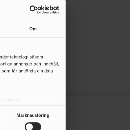
Om
änder teknologi såsom
rsonliga annonser och innehåll,
a som får använda din data
lera meter
ryck)
ljsektionen
. Du kan ändra
Marknadsföring