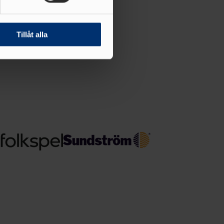
andahålla funktioner för
n information från din enhet
 tur kombinera informationen
Tillåt alla
deras tjänster.