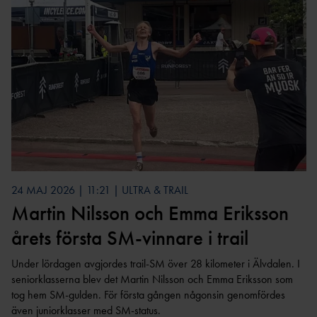
NYHETER SAMARBETEN &
NYHETER
TRYGGHET
ELITFRII
SVENSK FRIIDROTTS PARATOUR
SUPPORTRAR
INKLUDERANDE FRIIDROTT
GYMNASIES
RESULTATRAPPORTERING
FRIIDROTTS
TRYGG FRIIDROTT
ARENA
HÖGSKOLES
MEDALJER OCH MÄRKEN
BESKRIV
SÄKER FRIIDROTT
FRIIDROTTS
TÄVLIN
LÅNGLOPP
FRISK FRIIDROTT
EKONOMISKT
KRAFTMÄTN
FRIIDROTTENS SPELREGLER -
UPPFÖRANDEKOD
REGIONSMÄ
CASTORAM
24 MAJ 2026 | 11:21 | ULTRA & TRAIL
FRIIDROTTSKOLLEN – VEM
Martin Nilsson och Emma Eriksson
TÄVLAR NÄR OCH VAR?
årets första SM-vinnare i trail
Under lördagen avgjordes trail-SM över 28 kilometer i Älvdalen. I
seniorklasserna blev det Martin Nilsson och Emma Eriksson som
tog hem SM-gulden. För första gången någonsin genomfördes
även juniorklasser med SM-status.