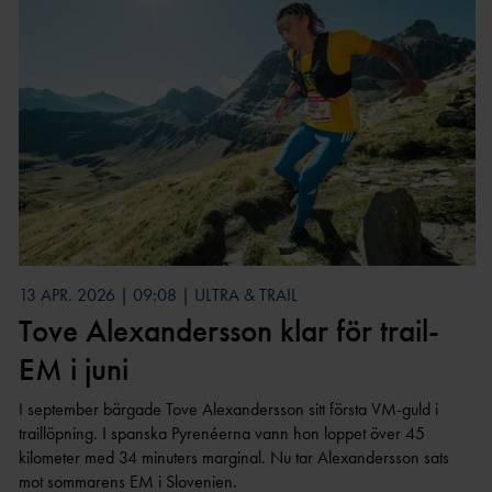
 FRÅN RF
DROTT & STUDIER
ELITIDROTTSMILJÖER
TUDIER &
FALUN
SATSNING
GÖTEBORG
TUDIER &
NING AV
KARLSTAD
SATSNING
GSKONCEPT
MALMÖ
 STÖD & STIPENDIER
INGEN 15-17 ÅR
STOCKHOLM/SOLLENTUNA
STERSKAPEN 13-14 ÅR
UMEÅ
A
VÄXJÖ
13 APR. 2026 | 09:08 | ULTRA & TRAIL
Tove Alexandersson klar för trail-
EM i juni
I september bärgade Tove Alexandersson sitt första VM-guld i
traillöpning. I spanska Pyrenéerna vann hon loppet över 45
kilometer med 34 minuters marginal. Nu tar Alexandersson sats
mot sommarens EM i Slovenien.