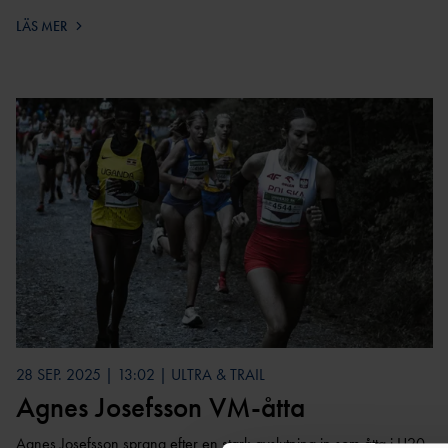
LÄS MER
28 SEP. 2025 | 13:02 | ULTRA & TRAIL
Agnes Josefsson VM-åtta
Agnes Josefsson sprang efter en stark avslutning in som åtta i U20-