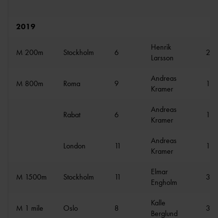
2019
Henrik
M 200m
Stockholm
6
20.
Larsson
Andreas
M 800m
Roma
9
1:4
Kramer
Andreas
Rabat
6
1:4
Kramer
Andreas
London
11
1:4
Kramer
Elmar
M 1500m
Stockholm
11
3:5
Engholm
Kalle
M 1 mile
Oslo
8
3:5
Berglund