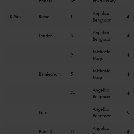
Brussel
8=
Erika Kinsey
1.8
Angelica
K Stav
Roma
1
4.7
Bengtsson
Angelica
London
8
4.5
Bengtsson
Michaela
9
4.5
Meijer
Michaela
Birmingham
5
4.5
Meijer
Angelica
7=
4.5
Bengtsson
Angelica
Paris
-
X
Bengtsson
Angelica
Brussel
11
4.6