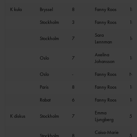
K kula
Bryssel
8
Fanny Roos
18.
Stockholm
3
Fanny Roos
18.
Sara
Stockholm
7
16.
Lennman
Axelina
Oslo
7
18.
Johansson
Oslo
-
Fanny Roos
N
Paris
8
Fanny Roos
18.
Rabat
6
Fanny Roos
18.
Emma
K diskus
Stockholm
7
55.
Ljungberg
Caisa-Marie
Stockholm
8
54.