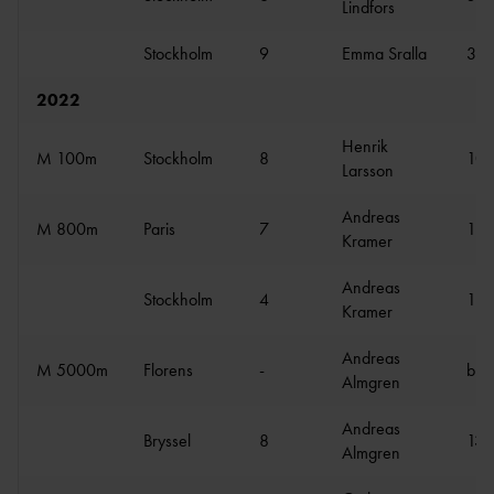
Lindfors
Stockholm
9
Emma Sralla
38.
2022
Henrik
M 100m
Stockholm
8
10.
Larsson
Andreas
M 800m
Paris
7
1:4
Kramer
Andreas
Stockholm
4
1:4
Kramer
Andreas
M 5000m
Florens
-
bröt
Almgren
Andreas
Bryssel
8
13:
Almgren