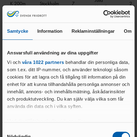
Julia
K 200m
Stockholm
7
23.
Henriksson
Stockholm
8
Lisa Lilja
23.
Samtycke
Information
Reklaminställningar
Om
Moa
K 400m
Stockholm
5
53.
Hjelmer
Stockholm
6
Linnea Frobe
54.
Ansvarsfull användning av dina uppgifter
Vi och
våra 1022 partners
behandlar din personliga data,
Josephine
som t.ex. ditt IP-nummer, och använder teknologi såsom
Stockholm
7
Risberg
55.
cookies för att lagra och få tillgång till information på din
Thoor
enhet för att kunna tillhandahålla personliga annonser och
Klara
innehåll, annons- och innehållsmätning, åskådarinsikter
Stockholm
8
55.
Thelander
och produktutveckling. Du kan själv välja vilka som får
använda din data och i vilka syften.
K 800m
Oslo
11
Lovisa Lindh
2:0
Med din tillåtelse skulle vi även vilja:
Stockholm
9
Lovisa Lindh
2:0
Samla in information om din geografiska plats
Samtyckesval
K 1500m
Stockholm
9
Sarah Lahti
4:1
Nödvändig
som kan ha en noggrannhet på upp till flera meter