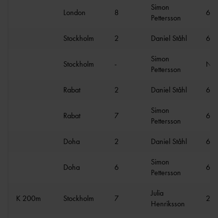
Simon
London
8
61.
Pettersson
Stockholm
2
Daniel Ståhl
67.
Simon
Stockholm
-
N
Pettersson
Rabat
2
Daniel Ståhl
69.
Simon
Rabat
7
62.
Pettersson
Doha
2
Daniel Ståhl
67.
Simon
Doha
6
64.
Pettersson
Julia
K 200m
Stockholm
7
23.
Henriksson