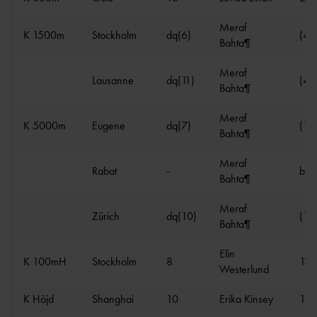
Meraf
K 1500m
Stockholm
dq(6)
(4:
Bahta¶
Meraf
Lausanne
dq(11)
(4:
Bahta¶
Meraf
K 5000m
Eugene
dq(7)
(15
Bahta¶
Meraf
Rabat
-
bröt
Bahta¶
Meraf
Zürich
dq(10)
(15
Bahta¶
Elin
K 100mH
Stockholm
8
13.
Westerlund
K Höjd
Shanghai
10
Erika Kinsey
1.8