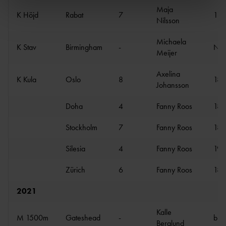
Maja
K Höjd
Rabat
7
1.8
Nilsson
Michaela
K Stav
Birmingham
-
N
Meijer
Axelina
K Kula
Oslo
8
18.
Johansson
Doha
4
Fanny Roos
18.
Stockholm
7
Fanny Roos
18.
Silesia
4
Fanny Roos
19.
Zürich
6
Fanny Roos
18.
2021
Kalle
M 1500m
Gateshead
-
bröt
Berglund