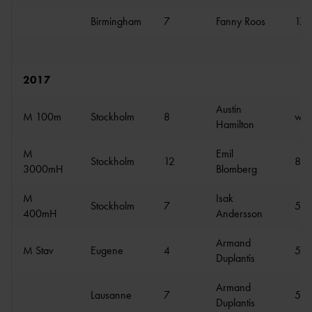
Birmingham
7
Fanny Roos
17.
2017
Austin
M 100m
Stockholm
8
w 1
Hamilton
M
Emil
Stockholm
12
8:4
3000mH
Blomberg
M
Isak
Stockholm
7
50.
400mH
Andersson
Armand
M Stav
Eugene
4
5.7
Duplantis
Armand
Lausanne
7
5.7
Duplantis