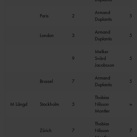
Armand
Paris
2
5.9
Duplantis
Armand
London
3
5.8
Duplantis
Melker
9
Svärd
5.4
Jacobsson
Armand
Brussel
7
5.6
Duplantis
Thobias
M Längd
Stockholm
5
Nilsson
w 8
Montler
Thobias
Zürich
7
Nilsson
7.9