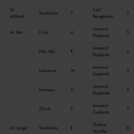
M
Carl
Stockholm
7
51.
400mH
Bengtström
Armand
M Stav
Oslo
4
5.8
Duplantis
Armand
Palo Alto
1
5.9
Duplantis
Armand
Lausanne
3=
5.8
Duplantis
Armand
Monaco
2
5.9
Duplantis
Armand
Zürich
2
5.8
Duplantis
Thobias
M Längd
Stockholm
1
8.2
Montler