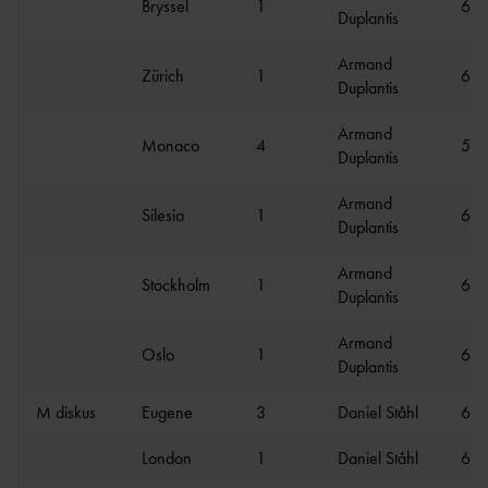
Bryssel
1
6.1
Duplantis
Armand
Zürich
1
6.0
Duplantis
Armand
Monaco
4
5.7
Duplantis
Armand
Silesia
1
6.0
Duplantis
Armand
Stockholm
1
6.0
Duplantis
Armand
Oslo
1
6.0
Duplantis
M diskus
Eugene
3
Daniel Ståhl
67.
London
1
Daniel Ståhl
67.