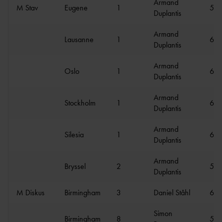
Armand
M Stav
Eugene
1
5.9
Duplantis
Armand
Lausanne
1
6.1
Duplantis
Armand
Oslo
1
6.0
Duplantis
Armand
Stockholm
1
6.1
Duplantis
Armand
Silesia
1
6.1
Duplantis
Armand
Bryssel
2
5.8
Duplantis
M Diskus
Birmingham
3
Daniel Ståhl
65.
Simon
Birmingham
8
56.