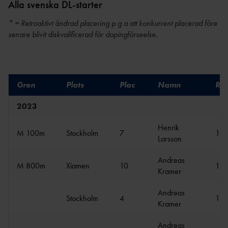
ANTIDOPINGPL
GRENPROGRAM
Alla svenska DL-starter
AN
SM-
PRENUMERATIONER
* = Retroaktivt ändrad placering p g a att konkurrent placerad före
BESTÄMMELSER
senare blivit diskvalificerad för dopingförseelse.
FÖRENINGSPRENUMERATI
ANSÖK/ARRANGERA
ON
MÄSTERSKAP
TRYGGHET
PRIVATPRENUMERATI
SÄKERHETSBESIKTNING LÅNGA
ON
INKLUDERANDE
KAST
Gren
Plats
Plac
Namn
Res
FRIIDROTT
BÄSTA SM-
TRYGG
2023
FÖRENING
FRIIDROTT
LAG-
RESULTATRAPPORTERI
Henrik
SÄKER
SM
M 100m
Stockholm
7
10.
NG
Larsson
FRIIDROTT
SVENSKA
FRISK
AREN
FRIIDROTTSCUPEN
Andreas
M 800m
Xiamen
10
1:4
FRIIDROTT
A
Kramer
LAG-
FRIIDROTTENS SPELREGLER -
LÅNGLOP
USM
UPPFÖRANDEKOD
P
Andreas
Stockholm
4
1:4
Kramer
Andreas