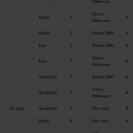
Pettersson
Simon
Rabat
9
62.
Pettersson
Rabat
2
Daniel Ståhl
67.
Rom
3
Daniel Ståhl
65.
Simon
Rom
7
63.
Pettersson
Stockholm
3
Daniel Ståhl
67.
Simon
Stockholm
7
63.
Pettersson
M Spjut
Stockholm
6
Kim Amb
82.
Doha
8
Kim Amb
65.