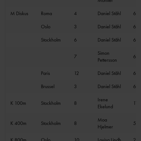
Montler
M Diskus
Roma
4
Daniel Ståhl
64.
Oslo
3
Daniel Ståhl
67.
Stockholm
6
Daniel Ståhl
66.
Simon
7
65.
Pettersson
Paris
12
Daniel Ståhl
60.
Brussel
3
Daniel Ståhl
66.
Irene
K 100m
Stockholm
8
11.
Ekelund
Moa
K 400m
Stockholm
8
53.
Hjelmer
K 800m
Oslo
10
Lovisa Lindh
2:0