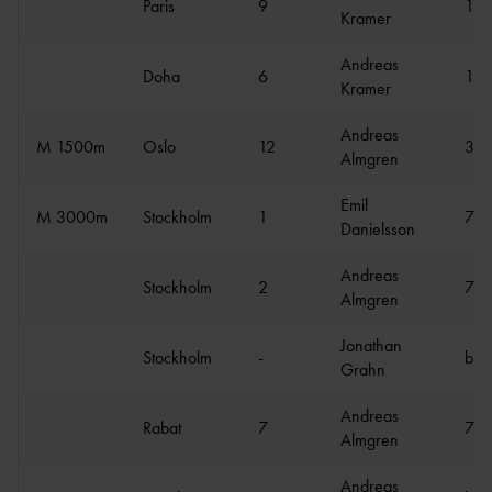
ANSÖKA OM SANKTION
Paris
9
1:4
Kramer
ELITFRIIDROTT & STUDIER
WORLD ATHLETICS GLOBAL
GYMNASIESTUDIER &
Andreas
CALENDAR
Doha
6
1:4
FRIIDROTTSSATSNING
Kramer
VANLIGA
HÖGSKOLESTUDIER &
FRÅGOR
Andreas
FRIIDROTTSSATSNING
M 1500m
Oslo
12
3:3
MANUALER &
Almgren
EKONOMISKT STÖD &
INSTRUKTIONSFILMER
STIPENDIER
Emil
GODKÄNT
M 3000m
Stockholm
1
7:3
Danielsson
LOPP
Andreas
Stockholm
2
7:4
ELITIDROTTSMILJÖ
Almgren
ER
MEDALJER OCH
Jonathan
Stockholm
-
bröt
MÄRKEN
FALU
Grahn
N
Andreas
GÖTEBOR
Rabat
7
7:3
Almgren
G
BESKRIVNING AV
KARLSTA
Andreas