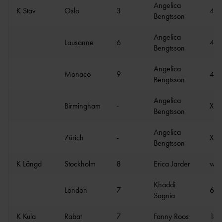
Angelica
K Stav
Oslo
3
4.6
Bengtsson
Angelica
Lausanne
6
4.7
Bengtsson
Angelica
Monaco
9
4.6
Bengtsson
Angelica
Birmingham
-
X
Bengtsson
Angelica
Zürich
-
X
Bengtsson
K Längd
Stockholm
8
Erica Jarder
w 6
Khaddi
London
7
6.5
Sagnia
K Kula
Rabat
7
Fanny Roos
18.