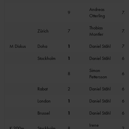
Andreas
9
7.7
Otterling
Thobias
Zürich
7
7.8
Montler
M Diskus
Doha
1
Daniel Ståhl
70.
Stockholm
1
Daniel Ståhl
69.
Simon
8
61.
Pettersson
Rabat
2
Daniel Ståhl
69.
London
1
Daniel Ståhl
68.
Brussel
1
Daniel Ståhl
68.
Irene
K 200m
Stockholm
8
23.