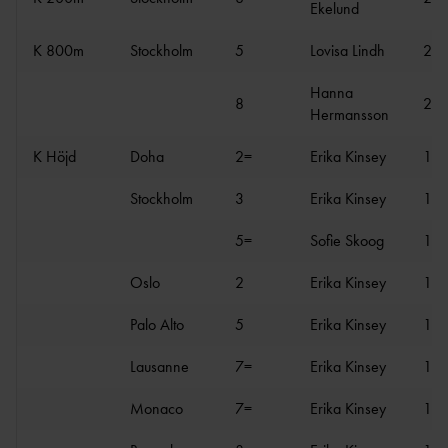
Ekelund
K 800m
Stockholm
5
Lovisa Lindh
2:0
Hanna
8
2:0
Hermansson
K Höjd
Doha
2=
Erika Kinsey
1.9
Stockholm
3
Erika Kinsey
1.9
5=
Sofie Skoog
1.8
Oslo
2
Erika Kinsey
1.9
Palo Alto
5
Erika Kinsey
1.9
Lausanne
7=
Erika Kinsey
1.9
Monaco
7=
Erika Kinsey
1.8