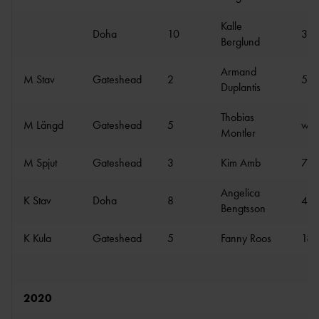
Kalle
Doha
10
3:3
Berglund
Armand
M Stav
Gateshead
2
5.5
Duplantis
Thobias
M Längd
Gateshead
5
w 7
Montler
M Spjut
Gateshead
3
Kim Amb
76.
Angelica
K Stav
Doha
8
4.5
Bengtsson
K Kula
Gateshead
5
Fanny Roos
18.
2020