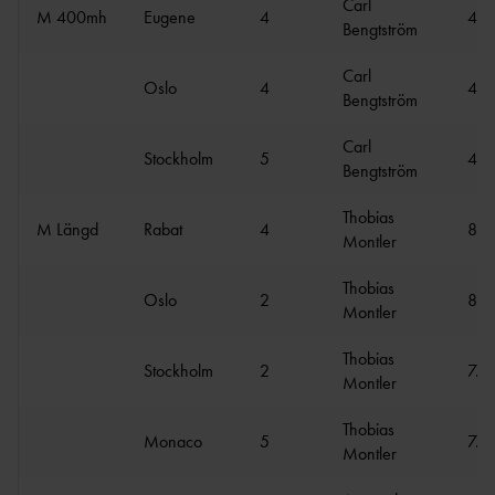
Carl
M 400mh
Eugene
4
48.
Bengtström
Carl
Oslo
4
49.
Bengtström
Carl
Stockholm
5
48.
Bengtström
Thobias
M Längd
Rabat
4
8.0
Montler
Thobias
Oslo
2
8.0
Montler
Thobias
Stockholm
2
7.9
Montler
Thobias
Monaco
5
7.9
Montler