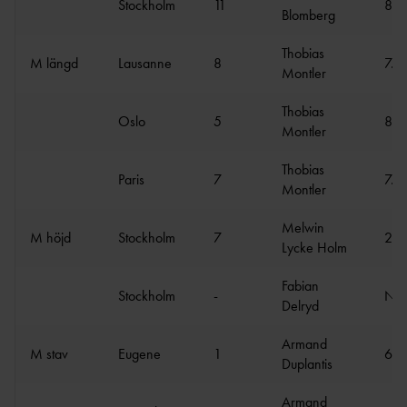
TÄVLAR NÄR OCH VAR?
Stockholm
11
8:3
Blomberg
Thobias
M längd
Lausanne
8
7.7
Montler
Thobias
Oslo
5
8.0
Montler
Thobias
Paris
7
7.8
Montler
Melwin
M höjd
Stockholm
7
2.0
Lycke Holm
Fabian
Stockholm
-
N
Delryd
Armand
M stav
Eugene
1
6.2
Duplantis
Armand