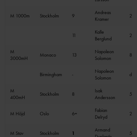
Andreas
M 1000m
Stockholm
9
2:1
Kramer
Kalle
11
2:1
Berglund
M
Napoleon
Monaco
13
8:3
3000mH
Solomon
Napoleon
Birmingham
-
disk
Solomon
M
Isak
Stockholm
8
51.
400mH
Andersson
Fabian
M Höjd
Oslo
6=
2.2
Delryd
Armand
M Stav
Stockholm
1
5.8
Duplantis