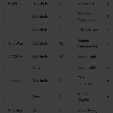
K 800m
Stockholm
6
Maria Freij
2:0
Yolanda
Stockholm
7
2:0
Ngarambe
Stockholm
8
Julia Nielsen
2:0
Hanna
K 1500m
Stockholm
12
4:1
Hermansson
K 5000m
Stockholm
10
Sarah Lahti
15:
Paris
-
Sarah Lahti
bröt
Tilde
K längd
Stockholm
7
6.3
Johansson
Khaddi
Rom
9
6.3
Sagnia
K tresteg
Oslo
8
Maja Åskag
13.