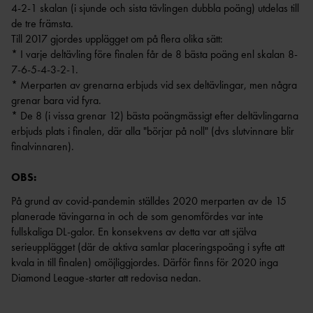
OCR
MP
4-2-1 skalan (i sjunde och sista tävlingen dubbla poäng) utdelas till
INTERNATIONELLA
GRENPROGRAM &
PARAFRIIDRO
de tre främsta.
MÄSTERSKAP
POÄNGTABELLER
TT
NYHETER SAMARBETEN &
Till 2017 gjordes upplägget om på flera olika sätt:
DIAMOND
* I varje deltävling före finalen får de 8 bästa poäng enl skalan 8-
SUPPORTRAR
TÄVLINGSTILLSTÅND &
1
        
LEAGUE
7-6-5-4-3-2-1.
INTYG
* Merparten av grenarna erbjuds vid sex deltävlingar, men några
UTMÄRKELSER OCH
KASTSÄKERH
MÄSTERSKAPSGRUPPEN
grenar bara vid fyra.
PRISER
ET
* De 8 (i vissa grenar 12) bästa poängmässigt efter deltävlingarna
2026
NYHETER FRÅN
SVENSKA
BANMÄTNIN
erbjuds plats i finalen, där alla "börjar på noll" (dvs slutvinnare blir
VÄRLDSREKORD
RF
G
finalvinnaren).
SVENSKA
TÄVLINGAR FÖR
VÄRLDSÅRSBÄSTAN
OBS:
BARN
ANTIDOPING
NCAA – AMERIKANSKA
TÄVLINGAR FÖR
På grund av covid-pandemin ställdes 2020 merparten av de 15
UNIVERSITETSMÄSTERSKAPEN
UTBILDNING
UNGDOM
planerade tävingarna in och de som genomfördes var inte
AR
GP-
fullskaliga DL-galor. En konsekvens av detta var att själva
FINALEN
MEDICINSK
serieupplägget (där de aktiva samlar placeringspoäng i syfte att
DISPENS
kvala in till finalen) omöjliggjordes. Därför finns för 2020 inga
ATEA
SVENSKA MÄSTERSKAP
Diamond League-starter att redovisa nedan.
FRIIDROTTSGALAN
VISTELSERAPPORTERI
NG
SM-TÄVLINGAR OCH