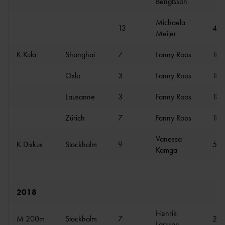
Bengtsson
Michaela
13
4.4
Meijer
K Kula
Shanghai
7
Fanny Roos
18.
Oslo
3
Fanny Roos
18.
Lausanne
3
Fanny Roos
18.
Zürich
7
Fanny Roos
18.
Vanessa
K Diskus
Stockholm
9
57.
Kamga
2018
Henrik
M 200m
Stockholm
7
20.
Larsson