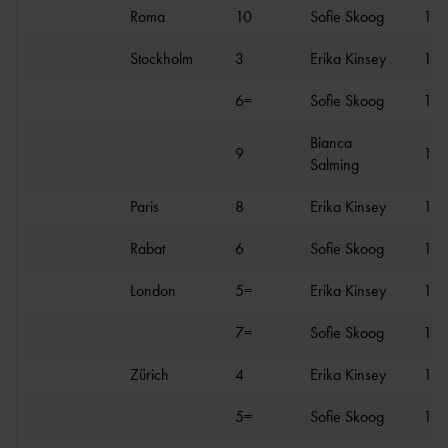
Roma
10
Sofie Skoog
1.8
Stockholm
3
Erika Kinsey
1.9
6=
Sofie Skoog
1.9
Bianca
9
1.8
Salming
Paris
8
Erika Kinsey
1.9
Rabat
6
Sofie Skoog
1.9
London
5=
Erika Kinsey
1.9
7=
Sofie Skoog
1.9
Zürich
4
Erika Kinsey
1.9
5=
Sofie Skoog
1.8