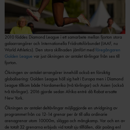
LOPP
TT
ULTRA
REKORD
DISTRIKTSKALENDR
OC
SVENSKA
AR
R
REKORD
INTERNATIONELLA
FRIIDROTTSKOLLEN – VEM
SM-
TÄVLINGAR
2010 föddes Diamond League i ett samarbete mellan fjorton stora
TÄVLAR NÄR OCH VAR?
REKORD
galaarrangörer och Internationella Friidrottsförbundet (IAAF, nu
TÄVLINGSSIDOR SM OCH
PRESTATIONSCENTR
VÄRLDSREKO
World Athletics). Den stora skillnaden jämfört med
föregångaren
FGP
UM
RD
Golden League
var just ökningen av antalet tävlingar från sex till
SVENSK FRIIDROTTS
fjorton.
EUROPAREKO
PARATOUR
KAS
PRESS & MEDIA
RD
T
Ökningen av antalet arrangörer innehöll också en försiktig
GRAFISK PROFIL &
globalisering: Golden League höll sig helt i Europa men i Diamond
REKORDBLANKE
SPRINT/HÄ
LOGOTYPER
League tillkom både Nordamerika (två tävlingar) och Asien (också
TT
CK
REGLER &
två tävlingar). 2016 gjorde sedan Afrika entré då Rabat ersatte
VETERANREKO
MEDEL/LÅN
New York.
BESTÄMMELSER
RD
G
Ökningen av antalet deltävlingar möjliggjorde en utvidgning av
REGLE
HOP
NYHETER FÖRENING &
programmet från ca 12-14 grenar per år till alla ordinarie
R
P
FÖRBUND
arenagrenar utom 10000m, slägga och mångkamp. Var och en av
REGLER
MÅNGKA
HISTORIK
de totalt 32 grenarna erbjuds vid totalt sju tillfällen, där poäng enl