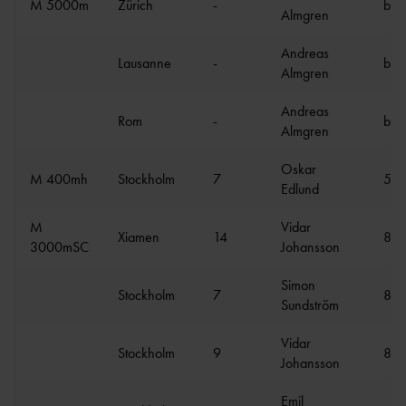
TÄVLINGSKONCEPT
M 5000m
Zürich
-
bröt
D
Almgren
MALM
KRAFTMÄTNINGEN 15-17
Ö
Andreas
ÅR
Lausanne
-
bröt
Almgren
STOCKHOLM/SOLLENTU
REGIONSMÄSTERSKAPEN 13-
NA
14 ÅR
Andreas
Rom
-
bröt
UME
CASTORAM
Almgren
Å
A
Oskar
VÄXJ
M 400mh
Stockholm
7
50.
Edlund
Ö
M
Vidar
Xiamen
14
8:2
3000mSC
Johansson
FRISK
Simon
Stockholm
7
8:2
FRIIDROTT
Sundström
Vidar
Stockholm
9
8:2
Johansson
FRIIDROTTSKOLLEN – VEM
Emil