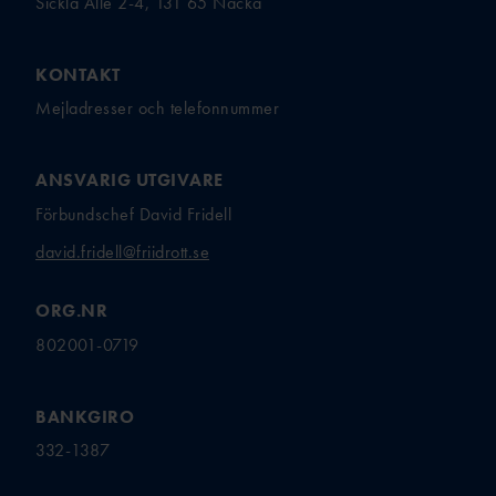
Sickla Allé 2-4, 131 65 Nacka
TÄVLINGSKONCEPT
D
MALM
KRAFTMÄTNINGEN 15-17
Ö
ÅR
KONTAKT
STOCKHOLM/SOLLENTU
REGIONSMÄSTERSKAPEN 13-
Mejladresser och telefonnummer
NA
14 ÅR
UME
CASTORAM
Å
ANSVARIG UTGIVARE
A
VÄXJ
Förbundschef David Fridell
Ö
david.fridell@friidrott.se
ORG.NR
FRISK
802001-0719
FRIIDROTT
BANKGIRO
332-1387
FRIIDROTTSKOLLEN – VEM