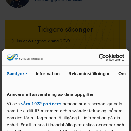
OCR
MP
INTERNATIONELLA
GRENPROGRAM &
PARAFRIIDRO
MÄSTERSKAP
POÄNGTABELLER
TT
NYHETER SAMARBETEN &
DIAMOND
SUPPORTRAR
TÄVLINGSTILLSTÅND &
Tidigare säsonger
LEAGUE
INTYG
UTMÄRKELSER OCH
KASTSÄKERH
Junior & ungdom arena 2025
MÄSTERSKAPSGRUPPEN
PRISER
ET
2026
NYHETER FRÅN
SVENSKA
Junior & ungdom arena 2024
BANMÄTNIN
VÄRLDSREKORD
RF
G
Junior & ungdom arena 2023
SVENSKA
TÄVLINGAR FÖR
VÄRLDSÅRSBÄSTAN
Samtycke
Information
Reklaminställningar
Om
Junior & ungdom arena 2022
BARN
ANTIDOPING
NCAA – AMERIKANSKA
TÄVLINGAR FÖR
Junior & ungdom arena 2021
UNIVERSITETSMÄSTERSKAPEN
UTBILDNING
UNGDOM
AR
Ansvarsfull användning av dina uppgifter
GP-
FINALEN
MEDICINSK
Vi och
våra 1022 partners
behandlar din personliga data,
DISPENS
som t.ex. ditt IP-nummer, och använder teknologi såsom
ATEA
SVENSKA MÄSTERSKAP
FRIIDROTTSGALAN
VISTELSERAPPORTERI
cookies för att lagra och få tillgång till information på din
NG
enhet för att kunna tillhandahålla personliga annonser och
SM-TÄVLINGAR OCH