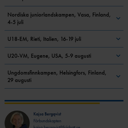
LOPP
TT
ULTRA
REKORD
Nordiska juniorlandskampen, Vasa, Finland,
DISTRIKTSKALENDR
OC
SVENSKA
AR
R
4-5 juli
REKORD
INTERNATIONELLA
FRIIDROTTSKOLLEN – VEM
SM-
TÄVLINGAR
U18-EM, Rieti, Italien, 16-19 juli
TÄVLAR NÄR OCH VAR?
REKORD
TÄVLINGSSIDOR SM OCH
PRESTATIONSCENTR
VÄRLDSREKO
FGP
UM
RD
U20-VM, Eugene, USA, 5-9 augusti
SVENSK FRIIDROTTS
EUROPAREKO
PARATOUR
KAS
PRESS & MEDIA
RD
T
Ungdomsfinnkampen, Helsingfors, Finland,
GRAFISK PROFIL &
REKORDBLANKE
SPRINT/HÄ
29 augusti
LOGOTYPER
TT
CK
REGLER &
VETERANREKO
MEDEL/LÅN
BESTÄMMELSER
RD
G
REGLE
HOP
NYHETER FÖRENING &
R
P
Kajsa Bergqvist
FÖRBUND
Förbundskapten
REGLER
MÅNGKA
HISTORIK
kajsa.bergqvist@friidrott.se