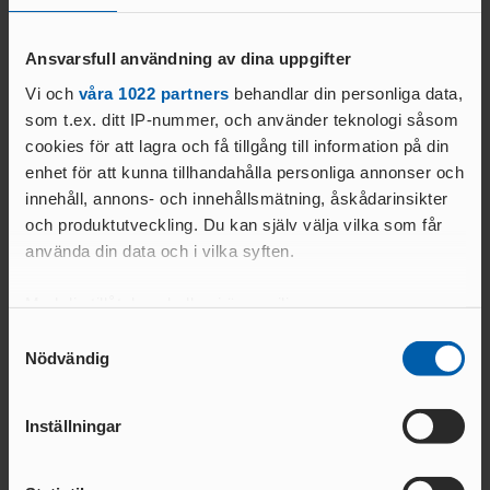
OCR
MP
INTERNATIONELLA
GRENPROGRAM &
PARAFRIIDRO
MÄSTERSKAP
POÄNGTABELLER
TT
NYHETER SAMARBETEN &
Ansvarsfull användning av dina uppgifter
DIAMOND
SUPPORTRAR
TÄVLINGSTILLSTÅND &
Vi och
våra 1022 partners
behandlar din personliga data,
1
        
LEAGUE
INTYG
som t.ex. ditt IP-nummer, och använder teknologi såsom
UTMÄRKELSER OCH
KASTSÄKERH
cookies för att lagra och få tillgång till information på din
MÄSTERSKAPSGRUPPEN
PRISER
ET
enhet för att kunna tillhandahålla personliga annonser och
2026
NYHETER FRÅN
SVENSKA
innehåll, annons- och innehållsmätning, åskådarinsikter
BANMÄTNIN
Team partners
VÄRLDSREKORD
RF
G
och produktutveckling. Du kan själv välja vilka som får
SVENSKA
använda din data och i vilka syften.
TÄVLINGAR FÖR
VÄRLDSÅRSBÄSTAN
BARN
ANTIDOPING
Med din tillåtelse skulle vi även vilja:
NCAA – AMERIKANSKA
TÄVLINGAR FÖR
UNIVERSITETSMÄSTERSKAPEN
UTBILDNING
UNGDOM
Samla in information om din geografiska plats
Samtyckesval
AR
Nödvändig
GP-
som kan ha en noggrannhet på upp till flera meter
FINALEN
MEDICINSK
Identifiera din enhet genom att aktivt skanna den
DISPENS
för specifika kännetecken (fingeravtryck)
ATEA
Inställningar
SVENSKA MÄSTERSKAP
FRIIDROTTSGALAN
VISTELSERAPPORTERI
Ta reda på mer om hur dina personliga uppgifter
Officiella partners
NG
behandlas och ställ in dina preferenser i
detaljsektionen
.
SM-TÄVLINGAR OCH