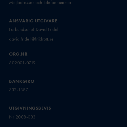
ANSÖKA OM SANKTION
Mejladresser och telefonnummer
ELITFRIIDROTT & STUDIER
WORLD ATHLETICS GLOBAL
GYMNASIESTUDIER &
CALENDAR
ANSVARIG UTGIVARE
FRIIDROTTSSATSNING
VANLIGA
Förbundschef David Fridell
HÖGSKOLESTUDIER &
FRÅGOR
FRIIDROTTSSATSNING
david.fridell@friidrott.se
MANUALER &
EKONOMISKT STÖD &
INSTRUKTIONSFILMER
STIPENDIER
ORG.NR
GODKÄNT
LOPP
802001-0719
ELITIDROTTSMILJÖ
BANKGIRO
ER
MEDALJER OCH
332-1387
MÄRKEN
FALU
N
UTGIVNINGSBEVIS
GÖTEBOR
G
Nr 2008-033
BESKRIVNING AV
KARLSTA