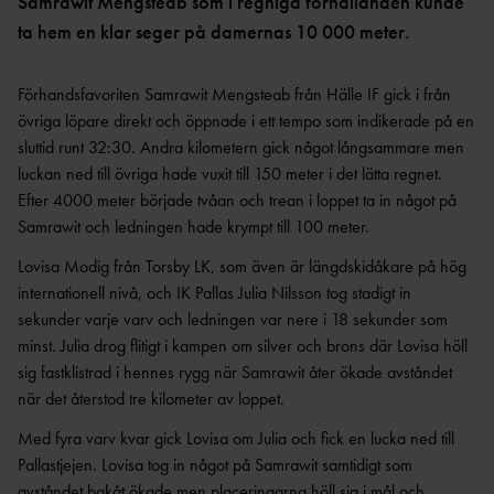
OCR
MP
Samrawit Mengsteab som i regniga förhållanden kunde
INTERNATIONELLA
ta hem en klar seger på damernas 10 000 meter.
GRENPROGRAM &
PARAFRIIDRO
MÄSTERSKAP
POÄNGTABELLER
TT
NYHETER SAMARBETEN &
DIAMOND
SUPPORTRAR
TÄVLINGSTILLSTÅND &
Förhandsfavoriten Samrawit Mengsteab från Hälle IF gick i från
LEAGUE
INTYG
övriga löpare direkt och öppnade i ett tempo som indikerade på en
UTMÄRKELSER OCH
KASTSÄKERH
sluttid runt 32:30. Andra kilometern gick något långsammare men
MÄSTERSKAPSGRUPPEN
PRISER
ET
luckan ned till övriga hade vuxit till 150 meter i det lätta regnet.
2026
NYHETER FRÅN
SVENSKA
Efter 4000 meter började tvåan och trean i loppet ta in något på
BANMÄTNIN
VÄRLDSREKORD
RF
G
Samrawit och ledningen hade krympt till 100 meter.
SVENSKA
TÄVLINGAR FÖR
Lovisa Modig från Torsby LK, som även är längdskidåkare på hög
VÄRLDSÅRSBÄSTAN
BARN
ANTIDOPING
internationell nivå, och IK Pallas Julia Nilsson tog stadigt in
NCAA – AMERIKANSKA
TÄVLINGAR FÖR
sekunder varje varv och ledningen var nere i 18 sekunder som
UNIVERSITETSMÄSTERSKAPEN
UTBILDNING
UNGDOM
minst. Julia drog flitigt i kampen om silver och brons där Lovisa höll
AR
GP-
sig fastklistrad i hennes rygg när Samrawit åter ökade avståndet
FINALEN
MEDICINSK
när det återstod tre kilometer av loppet.
DISPENS
ATEA
SVENSKA MÄSTERSKAP
Med fyra varv kvar gick Lovisa om Julia och fick en lucka ned till
FRIIDROTTSGALAN
VISTELSERAPPORTERI
Pallastjejen. Lovisa tog in något på Samrawit samtidigt som
NG
SM-TÄVLINGAR OCH
avståndet bakåt ökade men placeringarna höll sig i mål och