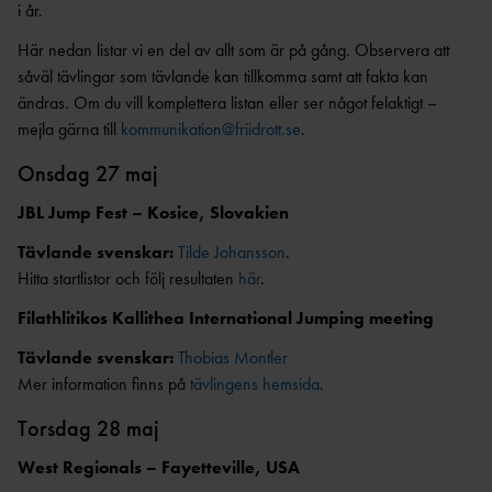
ANTIDOPINGPL
GRENPROGRAM
i år.
AN
SM-
PRENUMERATIONER
Här nedan listar vi en del av allt som är på gång. Observera att
BESTÄMMELSER
såväl tävlingar som tävlande kan tillkomma samt att fakta kan
FÖRENINGSPRENUMERATI
ANSÖK/ARRANGERA
ändras. Om du vill komplettera listan eller ser något felaktigt –
ON
MÄSTERSKAP
TRYGGHET
mejla gärna till
kommunikation@friidrott.se
.
PRIVATPRENUMERATI
SÄKERHETSBESIKTNING LÅNGA
ON
INKLUDERANDE
Onsdag 27 maj
KAST
FRIIDROTT
BÄSTA SM-
JBL Jump Fest – Kosice, Slovakien
TRYGG
FÖRENING
FRIIDROTT
Tävlande svenskar:
Tilde Johansson
.
LAG-
RESULTATRAPPORTERI
Hitta startlistor och följ resultaten
här
.
SÄKER
SM
NG
FRIIDROTT
Filathlitikos Kallithea International Jumping meeting
SVENSKA
FRISK
AREN
FRIIDROTTSCUPEN
Tävlande svenskar:
Thobias Montler
FRIIDROTT
A
LAG-
Mer information finns på
tävlingens hemsida
.
FRIIDROTTENS SPELREGLER -
LÅNGLOP
USM
UPPFÖRANDEKOD
P
Torsdag 28 maj
West Regionals – Fayetteville, USA