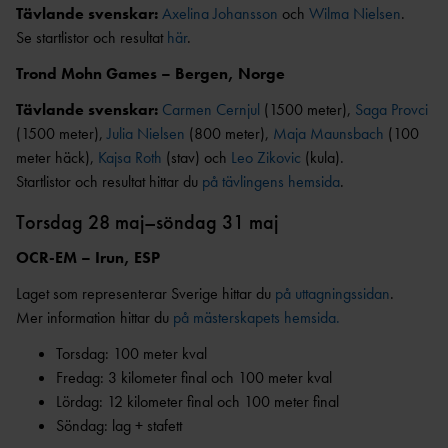
ANSÖKA OM SANKTION
Tävlande svenskar:
Axelina Johansson
och
Wilma Nielsen
.
ELITFRIIDROTT & STUDIER
Se startlistor och resultat
här
.
WORLD ATHLETICS GLOBAL
GYMNASIESTUDIER &
CALENDAR
Trond Mohn Games – Bergen, Norge
FRIIDROTTSSATSNING
VANLIGA
HÖGSKOLESTUDIER &
Tävlande svenskar:
Carmen Cernjul
(1500 meter),
Saga Provci
FRÅGOR
FRIIDROTTSSATSNING
(1500 meter),
Julia Nielsen
(800 meter),
Maja Maunsbach
(100
MANUALER &
meter häck),
Kajsa Roth
(stav) och
Leo Zikovic
(kula).
EKONOMISKT STÖD &
INSTRUKTIONSFILMER
STIPENDIER
Startlistor och resultat hittar du
på tävlingens hemsida
.
GODKÄNT
LOPP
Torsdag 28 maj–söndag 31 maj
OCR-EM – Irun, ESP
ELITIDROTTSMILJÖ
Laget som representerar Sverige hittar du
på uttagningssidan
.
ER
MEDALJER OCH
Mer information hittar du
på mästerskapets hemsida.
MÄRKEN
FALU
Torsdag: 100 meter kval
N
Fredag: 3 kilometer final och 100 meter kval
GÖTEBOR
Lördag: 12 kilometer final och 100 meter final
G
Söndag: lag + stafett
BESKRIVNING AV
KARLSTA