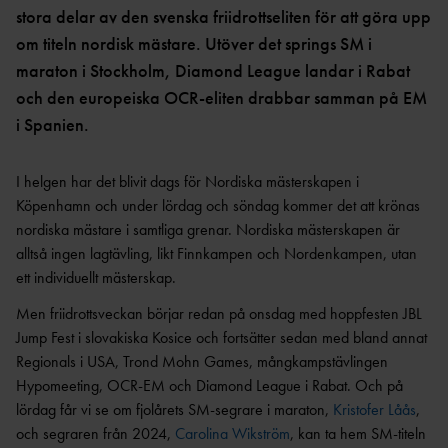
OCR
MP
stora delar av den svenska friidrottseliten för att göra upp
INTERNATIONELLA
GRENPROGRAM &
PARAFRIIDRO
om titeln nordisk mästare. Utöver det springs SM i
MÄSTERSKAP
POÄNGTABELLER
TT
NYHETER SAMARBETEN &
maraton i Stockholm, Diamond League landar i Rabat
DIAMOND
SUPPORTRAR
TÄVLINGSTILLSTÅND &
LEAGUE
och den europeiska OCR-eliten drabbar samman på EM
INTYG
i Spanien.
UTMÄRKELSER OCH
KASTSÄKERH
MÄSTERSKAPSGRUPPEN
PRISER
ET
2026
NYHETER FRÅN
SVENSKA
I helgen har det blivit dags för Nordiska mästerskapen i
BANMÄTNIN
VÄRLDSREKORD
RF
G
Köpenhamn och under lördag och söndag kommer det att krönas
SVENSKA
nordiska mästare i samtliga grenar. Nordiska mästerskapen är
TÄVLINGAR FÖR
VÄRLDSÅRSBÄSTAN
alltså ingen lagtävling, likt Finnkampen och Nordenkampen, utan
BARN
ANTIDOPING
ett individuellt mästerskap.
NCAA – AMERIKANSKA
TÄVLINGAR FÖR
UNIVERSITETSMÄSTERSKAPEN
UTBILDNING
UNGDOM
Men friidrottsveckan börjar redan på onsdag med hoppfesten JBL
AR
GP-
Jump Fest i slovakiska Kosice och fortsätter sedan med bland annat
FINALEN
MEDICINSK
Regionals i USA, Trond Mohn Games, mångkampstävlingen
DISPENS
ATEA
Hypomeeting, OCR-EM och Diamond League i Rabat. Och på
SVENSKA MÄSTERSKAP
FRIIDROTTSGALAN
VISTELSERAPPORTERI
lördag får vi se om fjolårets SM-segrare i maraton,
Kristofer Låås
,
NG
SM-TÄVLINGAR OCH
och segraren från 2024,
Carolina Wikström
, kan ta hem SM-titeln