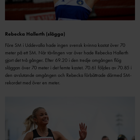
ANTIDOPINGPL
GRENPROGRAM
AN
SM-
PRENUMERATIONER
BESTÄMMELSER
FÖRENINGSPRENUMERATI
ANSÖK/ARRANGERA
ON
MÄSTERSKAP
Rebecka Hallerth (slägga)
TRYGGHET
PRIVATPRENUMERATI
SÄKERHETSBESIKTNING LÅNGA
Före SM i Uddevalla hade ingen svensk kvinna kastat över 70
ON
INKLUDERANDE
KAST
meter på ett SM. När tävlingen var över hade Rebecka Hallerth
FRIIDROTT
BÄSTA SM-
gjort det två gånger. Efter 69.20 i den tredje omgången flög
TRYGG
FÖRENING
släggan över 70 meter i det femte kastet. 70.61 följdes av 70.85 i
FRIIDROTT
LAG-
den avslutande omgången och Rebecka förbättrade därmed SM-
RESULTATRAPPORTERI
SÄKER
SM
rekordet med över en meter.
NG
FRIIDROTT
SVENSKA
FRISK
AREN
FRIIDROTTSCUPEN
FRIIDROTT
A
LAG-
FRIIDROTTENS SPELREGLER -
LÅNGLOP
USM
UPPFÖRANDEKOD
P