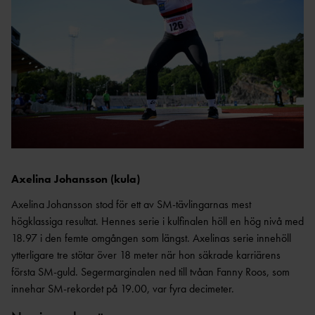
TÄVLINGSKONCEPT
D
MALM
KRAFTMÄTNINGEN 15-17
Ö
ÅR
STOCKHOLM/SOLLENTU
REGIONSMÄSTERSKAPEN 13-
NA
14 ÅR
UME
CASTORAM
Å
A
VÄXJ
Ö
Axelina Johansson (kula)
Axelina Johansson stod för ett av SM-tävlingarnas mest
FRISK
högklassiga resultat. Hennes serie i kulfinalen höll en hög nivå med
FRIIDROTT
18.97 i den femte omgången som längst. Axelinas serie innehöll
ytterligare tre stötar över 18 meter när hon säkrade karriärens
första SM-guld. Segermarginalen ned till tvåan Fanny Roos, som
innehar SM-rekordet på 19.00, var fyra decimeter.
FRIIDROTTSKOLLEN – VEM