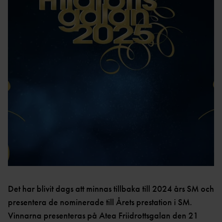
LOPP
TT
ULTRA
REKORD
DISTRIKTSKALENDR
OC
SVENSKA
AR
R
REKORD
INTERNATIONELLA
FRIIDROTTSKOLLEN – VEM
SM-
TÄVLINGAR
TÄVLAR NÄR OCH VAR?
REKORD
TÄVLINGSSIDOR SM OCH
PRESTATIONSCENTR
VÄRLDSREKO
FGP
UM
RD
SVENSK FRIIDROTTS
EUROPAREKO
PARATOUR
KAS
PRESS & MEDIA
RD
T
GRAFISK PROFIL &
REKORDBLANKE
SPRINT/HÄ
LOGOTYPER
TT
CK
REGLER &
VETERANREKO
MEDEL/LÅN
BESTÄMMELSER
RD
G
REGLE
HOP
NYHETER FÖRENING &
Det har blivit dags att minnas tillbaka till 2024 års SM och
R
P
FÖRBUND
presentera de nominerade till Årets prestation i SM.
REGLER
MÅNGKA
Vinnarna presenteras på Atea Friidrottsgalan den 21
HISTORIK