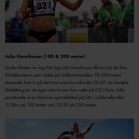
ANSÖKA OM SANKTION
ELITFRIIDROTT & STUDIER
WORLD ATHLETICS GLOBAL
GYMNASIESTUDIER &
CALENDAR
FRIIDROTTSSATSNING
VANLIGA
HÖGSKOLESTUDIER &
FRÅGOR
FRIIDROTTSSATSNING
MANUALER &
EKONOMISKT STÖD &
INSTRUKTIONSFILMER
STIPENDIER
Julia Henriksson (100 & 200 meter)
GODKÄNT
LOPP
Under finalen av lag-SM tog Julia Henriksson tillvara på de fina
förhållandena som rådde på Sollentunavallen. På 200 meter
stormade hon in på det nya svenska rekordet 22.69, en tiondels
ELITIDROTTSMILJÖ
förbättring av sitt eget rekord som hon satte på OS i Paris. Julia
ER
MEDALJER OCH
presterade även tidernas sprintdubbel på SM i Uddevalla efter
MÄRKEN
FALU
11.08w på 100 meter och 22.93 på 200 meter.
N
GÖTEBOR
G
BESKRIVNING AV
KARLSTA