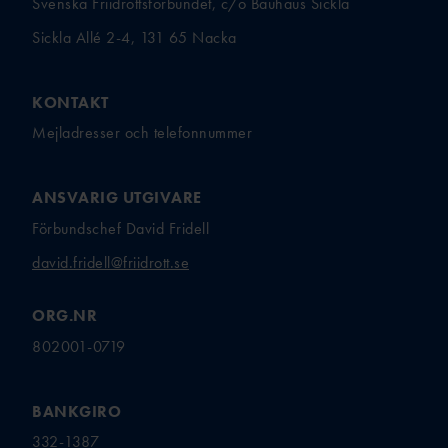
Svenska Friidrottsförbundet, c/o Bauhaus Sickla
Sickla Allé 2-4, 131 65 Nacka
KONTAKT
Mejladresser och telefonnummer
ANSVARIG UTGIVARE
Förbundschef David Fridell
david.fridell@friidrott.se
ORG.NR
802001-0719
BANKGIRO
332-1387