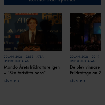
20 JAN. 2026 | 22:53 | ATEA
20 JAN. 2026 | 20:19 | 
FRIIDROTTSGALAN
FRIIDROTTSGALAN
Mondo Årets friidrottare igen
De blev vinnare p
– "Ska fortsätta bara"
Friidrottsgalan 20
LÄS MER
LÄS MER