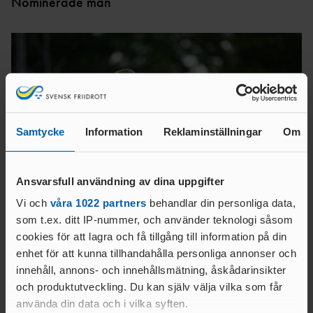
Nominerade män
TÄVLAR NÄR OCH VAR?
Samtycke
Information
Reklaminställningar
Om
Ansvarsfull användning av dina uppgifter
Vi och
våra 1022 partners
behandlar din personliga data,
som t.ex. ditt IP-nummer, och använder teknologi såsom
cookies för att lagra och få tillgång till information på din
enhet för att kunna tillhandahålla personliga annonser och
Henrik Larsson (100 & 200 meter)
innehåll, annons- och innehållsmätning, åskådarinsikter
Precis som i Söderhamn 2023 blev det en sprintdubbel på SM i
och produktutveckling. Du kan själv välja vilka som får
Uddevalla för Henrik Larsson. På 100 meter tog han en
använda din data och i vilka syften.