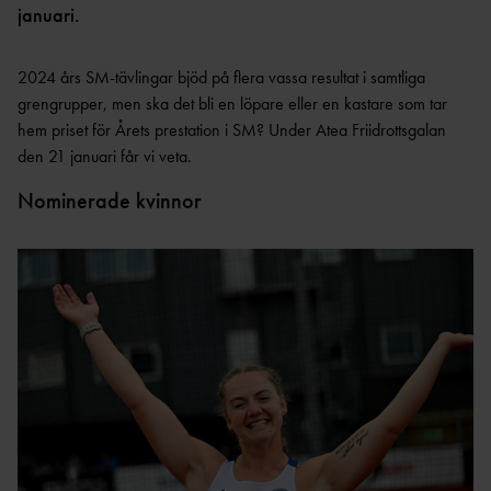
OCR
MP
januari.
INTERNATIONELLA
GRENPROGRAM &
PARAFRIIDRO
MÄSTERSKAP
POÄNGTABELLER
TT
NYHETER SAMARBETEN &
2024 års SM-tävlingar bjöd på flera vassa resultat i samtliga
DIAMOND
SUPPORTRAR
TÄVLINGSTILLSTÅND &
grengrupper, men ska det bli en löpare eller en kastare som tar
LEAGUE
INTYG
hem priset för Årets prestation i SM? Under Atea Friidrottsgalan
UTMÄRKELSER OCH
KASTSÄKERH
MÄSTERSKAPSGRUPPEN
den 21 januari får vi veta.
PRISER
ET
2026
NYHETER FRÅN
SVENSKA
Nominerade kvinnor
BANMÄTNIN
VÄRLDSREKORD
RF
G
SVENSKA
TÄVLINGAR FÖR
VÄRLDSÅRSBÄSTAN
BARN
ANTIDOPING
NCAA – AMERIKANSKA
TÄVLINGAR FÖR
UNIVERSITETSMÄSTERSKAPEN
UTBILDNING
UNGDOM
AR
GP-
FINALEN
MEDICINSK
DISPENS
ATEA
SVENSKA MÄSTERSKAP
FRIIDROTTSGALAN
VISTELSERAPPORTERI
NG
SM-TÄVLINGAR OCH