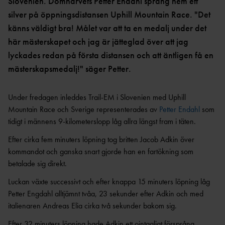
OCR
MP
Slovenien. Domnarvets Petter Endahl sprang hem ett
INTERNATIONELLA
silver på öppningsdistansen Uphill Mountain Race. "Det
GRENPROGRAM &
PARAFRIIDRO
MÄSTERSKAP
POÄNGTABELLER
TT
NYHETER SAMARBETEN &
känns väldigt bra! Målet var att ta en medalj under det
DIAMOND
SUPPORTRAR
TÄVLINGSTILLSTÅND &
här mästerskapet och jag är jätteglad över att jag
LEAGUE
INTYG
lyckades redan på första distansen och att äntligen få en
UTMÄRKELSER OCH
KASTSÄKERH
mästerskapsmedalj!" säger Petter.
MÄSTERSKAPSGRUPPEN
PRISER
ET
2026
NYHETER FRÅN
SVENSKA
BANMÄTNIN
Under fredagen inleddes Trail-EM i Slovenien med Uphill
VÄRLDSREKORD
RF
G
Mountain Race och Sverige representerades av
Petter Endahl
som
SVENSKA
TÄVLINGAR FÖR
tidigt i männens 9-kilometerslopp låg allra längst fram i täten.
VÄRLDSÅRSBÄSTAN
BARN
ANTIDOPING
Efter cirka fem minuters löpning tog britten Jacob Adkin över
NCAA – AMERIKANSKA
TÄVLINGAR FÖR
UNIVERSITETSMÄSTERSKAPEN
UTBILDNING
kommandot och ganska snart gjorde han en fartökning som
UNGDOM
AR
betalade sig direkt.
GP-
FINALEN
MEDICINSK
Luckan växte successivt och efter knappa 15 minuters löpning låg
DISPENS
ATEA
Petter Engdahl alltjämnt tvåa, 23 sekunder efter Adkin och med
SVENSKA MÄSTERSKAP
FRIIDROTTSGALAN
VISTELSERAPPORTERI
italienaren Andreas Elia cirka två sekunder bakom sig.
NG
SM-TÄVLINGAR OCH
Efter 32 minuters löpning hade Adkin ett ointagligt försprång.