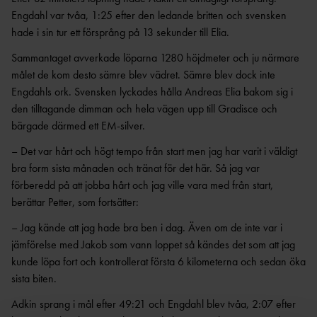
ANTIDOPINGPL
GRENPROGRAM
Engdahl var tvåa, 1:25 efter den ledande britten och svensken
AN
SM-
PRENUMERATIONER
hade i sin tur ett försprång på 13 sekunder till Elia.
BESTÄMMELSER
FÖRENINGSPRENUMERATI
Sammantaget avverkade löparna 1280 höjdmeter och ju närmare
ANSÖK/ARRANGERA
ON
målet de kom desto sämre blev vädret. Sämre blev dock inte
MÄSTERSKAP
TRYGGHET
Engdahls ork. Svensken lyckades hålla Andreas Elia bakom sig i
PRIVATPRENUMERATI
SÄKERHETSBESIKTNING LÅNGA
ON
INKLUDERANDE
den tilltagande dimman och hela vägen upp till Gradisce och
KAST
FRIIDROTT
bärgade därmed ett EM-silver.
BÄSTA SM-
TRYGG
FÖRENING
– Det var hårt och högt tempo från start men jag har varit i väldigt
FRIIDROTT
bra form sista månaden och tränat för det här. Så jag var
LAG-
RESULTATRAPPORTERI
SÄKER
SM
förberedd på att jobba hårt och jag ville vara med från start,
NG
FRIIDROTT
berättar Petter, som fortsätter:
SVENSKA
FRISK
AREN
FRIIDROTTSCUPEN
– Jag kände att jag hade bra ben i dag. Även om de inte var i
FRIIDROTT
A
LAG-
jämförelse med Jakob som vann loppet så kändes det som att jag
FRIIDROTTENS SPELREGLER -
LÅNGLOP
USM
kunde löpa fort och kontrollerat första 6 kilometerna och sedan öka
UPPFÖRANDEKOD
P
sista biten.
Adkin sprang i mål efter 49:21 och Engdahl blev tvåa, 2:07 efter