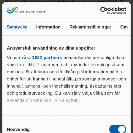
ANSÖKA OM SANKTION
britten i mål. Italienaren Elia grejade bronset och sprang i mål 12
ELITFRIIDROTT & STUDIER
sekunder efter Engdahl.
WORLD ATHLETICS GLOBAL
GYMNASIESTUDIER &
CALENDAR
Hur är känslan när man springer i mål som EM-tvåa efter 9
FRIIDROTTSSATSNING
kilometer uppåt uppåt? Petter förklarar:
Samtycke
Information
Reklaminställningar
Om
VANLIGA
HÖGSKOLESTUDIER &
FRÅGOR
– Det gör ont i ben och lungor men känns fantastiskt gott!!
FRIIDROTTSSATSNING
MANUALER &
EKONOMISKT STÖD &
– Jag är väldigt glad för detta, det var min första medalj i
Ansvarsfull användning av dina uppgifter
INSTRUKTIONSFILMER
STIPENDIER
mästerskap så det är väldigt stort!
GODKÄNT
Vi och
våra 1022 partners
behandlar din personliga data,
LOPP
som t.ex. ditt IP-nummer, och använder teknologi såsom
Här hittas resultaten
cookies för att lagra och få tillgång till information på din
enhet för att kunna tillhandahålla personliga annonser och
ELITIDROTTSMILJÖ
innehåll, annons- och innehållsmätning, åskådarinsikter
ER
MEDALJER OCH
och produktutveckling. Du kan själv välja vilka som får
MÄRKEN
FALU
använda din data och i vilka syften.
Text:
N
Kommunikationsavdelningen
GÖTEBOR
kommunikation@friidrott.se
Med din tillåtelse skulle vi även vilja:
G
Samla in information om din geografiska plats
Samtyckesval
BESKRIVNING AV
KARLSTA
Nödvändig
som kan ha en noggrannhet på upp till flera meter