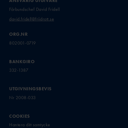
ANSVARIG UTGIVARE
Förbundschef David Fridell
david.fridell@friidrott.se
ORG.NR
802001-0719
BANKGIRO
332-1387
UTGIVNINGSBEVIS
Nr 2008-033
COOKIES
Hantera ditt samtycke