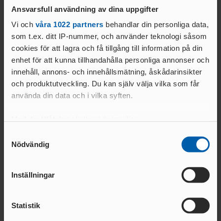
ANSÖKA OM SANKTION
ELITFRIIDROTT & STUDIER
Ansvarsfull användning av dina uppgifter
WORLD ATHLETICS GLOBAL
Vi och
våra 1022 partners
behandlar din personliga data,
Text:
GYMNASIESTUDIER &
CALENDAR
som t.ex. ditt IP-nummer, och använder teknologi såsom
Kommunikationsavdelningen
FRIIDROTTSSATSNING
VANLIGA
cookies för att lagra och få tillgång till information på din
kommunikation@friidrott.se
HÖGSKOLESTUDIER &
FRÅGOR
enhet för att kunna tillhandahålla personliga annonser och
FRIIDROTTSSATSNING
MANUALER &
innehåll, annons- och innehållsmätning, åskådarinsikter
EKONOMISKT STÖD &
INSTRUKTIONSFILMER
och produktutveckling. Du kan själv välja vilka som får
STIPENDIER
GODKÄNT
använda din data och i vilka syften.
LOPP
Relaterade nyheter
Med din tillåtelse skulle vi även vilja:
ELITIDROTTSMILJÖ
Samla in information om din geografiska plats
Samtyckesval
Nödvändig
som kan ha en noggrannhet på upp till flera meter
ER
MEDALJER OCH
Identifiera din enhet genom att aktivt skanna den
MÄRKEN
FALU
för specifika kännetecken (fingeravtryck)
N
Inställningar
Ta reda på mer om hur dina personliga uppgifter
GÖTEBOR
behandlas och ställ in dina preferenser i
detaljsektionen
.
G
Statistik
Du kan ändra eller dra tillbaka ditt samtycke när som
BESKRIVNING AV
KARLSTA
helst från cookie-förklaringen.