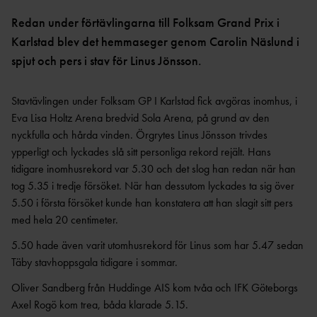
OCR
MP
INTERNATIONELLA
GRENPROGRAM &
PARAFRIIDRO
Redan under förtävlingarna till Folksam Grand Prix i
MÄSTERSKAP
POÄNGTABELLER
TT
NYHETER SAMARBETEN &
Karlstad blev det hemmaseger genom Carolin Näslund i
DIAMOND
SUPPORTRAR
TÄVLINGSTILLSTÅND &
spjut och pers i stav för Linus Jönsson.
LEAGUE
INTYG
UTMÄRKELSER OCH
KASTSÄKERH
MÄSTERSKAPSGRUPPEN
Stavtävlingen under Folksam GP I Karlstad fick avgöras inomhus, i
PRISER
ET
Eva Lisa Holtz Arena bredvid Sola Arena, på grund av den
2026
NYHETER FRÅN
SVENSKA
BANMÄTNIN
nyckfulla och hårda vinden. Örgrytes Linus Jönsson trivdes
VÄRLDSREKORD
RF
G
ypperligt och lyckades slå sitt personliga rekord rejält. Hans
SVENSKA
TÄVLINGAR FÖR
tidigare inomhusrekord var 5.30 och det slog han redan när han
VÄRLDSÅRSBÄSTAN
BARN
tog 5.35 i tredje försöket. När han dessutom lyckades ta sig över
ANTIDOPING
NCAA – AMERIKANSKA
TÄVLINGAR FÖR
5.50 i första försöket kunde han konstatera att han slagit sitt pers
UNIVERSITETSMÄSTERSKAPEN
UTBILDNING
UNGDOM
med hela 20 centimeter.
AR
GP-
5.50 hade även varit utomhusrekord för Linus som har 5.47 sedan
FINALEN
MEDICINSK
Täby stavhoppsgala tidigare i sommar.
DISPENS
ATEA
SVENSKA MÄSTERSKAP
FRIIDROTTSGALAN
VISTELSERAPPORTERI
Oliver Sandberg från Huddinge AIS kom tvåa och IFK Göteborgs
NG
Axel Rogö kom trea, båda klarade 5.15.
SM-TÄVLINGAR OCH