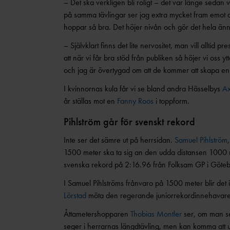
– Det ska verkligen bli roligt – det var länge sedan 
på samma tävlingar ser jag extra mycket fram emot att
hoppar så bra. Det höjer nivån och gör det hela änn
– Självklart finns det lite nervositet, man vill alltid
att när vi får bra stöd från publiken så höjer vi oss ytte
och jag är övertygad om att de kommer att skapa en
I kvinnornas kula får vi se bland andra Hässelbys
Ax
år ställas mot en
Fanny Roos
i toppform.
Pihlström går för svenskt rekord
Inte ser det sämre ut på herrsidan.
Samuel Pihlström
1500 meter ska ta sig an den udda distansen 1000 m
svenska rekord på 2:16.96 från Folksam GP i Göte
I Samuel Pihlströms frånvaro på 1500 meter blir det i
Lörstad
möta den regerande juniorrekordinnehavar
Åttametershopparen
Thobias Montler
ser, om man ser
seger i herrarnas längdtävling, men kan komma att 