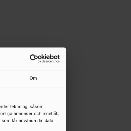
Om
änder teknologi såsom
rsonliga annonser och innehåll,
a som får använda din data