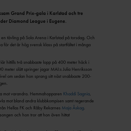
sam Grand Prix-gala i Karlstad och tre
under Diamond League i Eugene.
en tävling på Sola Arena i Karlstad på torsdag. Och
na för det är hög svensk klass på startfältet i många
riär hittills två snabbaste lopp på 400 meter häck i
00 meter slätt springer jagar MAI:s Julia Henriksson
 tvivel om sedan hon sprang sitt näst snabbaste 200-
lgen.
msta mot varandra. Hemmahopparen
Khaddi Sagnia
,
 tävla mot bland andra klubbkompisen samt regerande
rån Hellas FK och Råby Rekarnes
Maja Åskag
.
äsongen och hon tror att hon även hittat