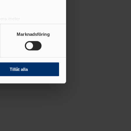
lera meter
ryck)
ljsektionen
. Du kan ändra
Marknadsföring
andahålla funktioner för
n information från din enhet
 tur kombinera informationen
Tillåt alla
deras tjänster.