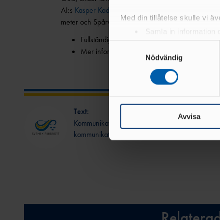
AI:s
Kasper Kadestål
400 meter, Hälles
Lova Perma
Med din tillåtelse skulle vi äve
meter och Spårvägens
Oliver Löfqvist
ställer upp på
Samla in information 
Fullständiga startlistor hittar du
här
.
Identifiera din enhet 
Samtyckesval
Mer information om tävlingen hittar du
här
.
Ta reda på mer om hur dina pe
Nödvändig
eller dra tillbaka ditt samtyc
Vi använder enhetsidentifierar
sociala medier och analysera 
Text:
till de sociala medier och a
Avvisa
Kommunikationsavdelningen
med annan information som du 
kommunikation@friidrott.se
Relatera