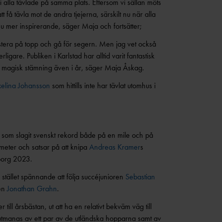
vi alla tävlade på samma plats. Eftersom vi sällan möts
 få tävla mot de andra tjejerna, särskilt nu när alla
u mer inspirerande, säger Maja och fortsätter;
 prestera på topp och gå för segern. Men jag vet också
rligare. Publiken i Karlstad har alltid varit fantastisk
 magisk stämning även i år, säger Maja Åskag.
elina Johansson
som hittills inte har tävlat utomhus i
, som slagit svenskt rekord både på en mile och på
eter och satsar på att knipa
Andreas Kramer
s
borg 2023.
 stället spännande att följa succéjunioren
Sebastian
en
Jonathan Grahn
.
 till årsbästan, ut att ha en relativt bekväm väg till
utmanas av ett par av de utländska hopparna samt av