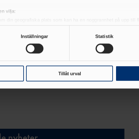
n
800 meter,
Liv Dinis
från Hälle springer 1500
n vilja:
 5000 meter.
om din geografiska plats som kan ha en noggrannhet på upp till f
genom att aktivt skanna den för specifika kännetecken (fingeravt
rsonliga uppgifter behandlas och ställ in dina preferenser i
deta
Inställningar
Statistik
ke när som helst från cookie-förklaringen.
e för att anpassa innehållet och annonserna till användarna, tillh
vår trafik. Vi vidarebefordrar även sådana identifierare och anna
nnons- och analysföretag som vi samarbetar med. Dessa kan i sin
Tillåt urval
har tillhandahållit eller som de har samlat in när du har använt 
de nyheter