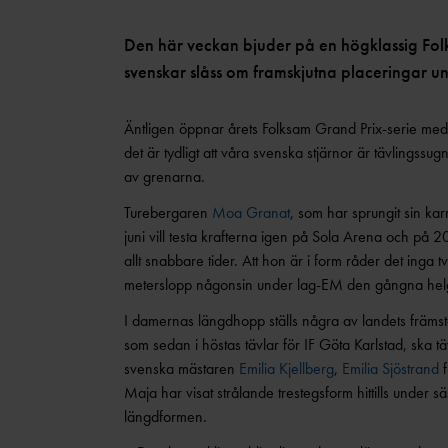
Den här veckan bjuder på en högklassig Folk
svenskar slåss om framskjutna placeringar 
Äntligen öppnar årets Folksam Grand Prix-serie med 
det är tydligt att våra svenska stjärnor är tävlingssug
av grenarna.
Turebergaren
Moa Granat
, som har sprungit sin kar
juni vill testa krafterna igen på Sola Arena och på 2
allt snabbare tider. Att hon är i form råder det inga
meterslopp någonsin under lag-EM den gångna he
I damernas längdhopp ställs några av landets frä
som sedan i höstas tävlar för IF Göta Karlstad, ska
svenska mästaren
Emilia Kjellberg
,
Emilia Sjöstrand
f
Maja har visat strålande trestegsform hittills under s
längdformen.