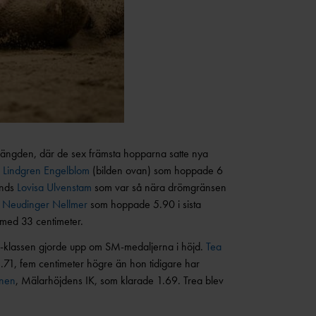
19-längden, där de sex främsta hopparna satte nya
e Lindgren Engelblom
(bilden ovan) som hoppade 6
unds
Lovisa Ulvenstam
som var så nära drömgränsen
 Neudinger Nellmer
som hoppade 5.90 i sista
 med 33 centimeter.
17-klassen gjorde upp om SM-medaljerna i höjd.
Tea
1.71, fem centimeter högre än hon tidigare har
nen
, Mälarhöjdens IK, som klarade 1.69. Trea blev