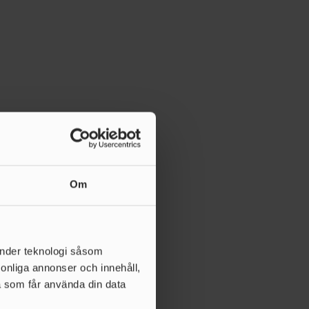
Om
änder teknologi såsom
rsonliga annonser och innehåll,
a som får använda din data