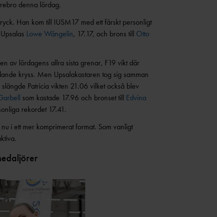
Örebro denna lördag.
ryck. Han kom till IUSM17 med ett färskt personligt
l Upsalas
Lowe Wängelin
, 17.17, och brons till
Otto
en av lördagens allra sista grenar, F19 vikt där
nledande kryss. Men Upsalakastaren tog sig samman
 slängde Patricia vikten 21.06 vilket också blev
Garbell
som kastade 17.96 och bronset till
Edvina
onliga rekordet 17.41.
en nu i ett mer komprimerat format. Som vanligt
aktiva.
medaljörer