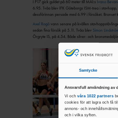
I P17 gick guldet på 60 meter till MAI:s
Ivano Bevan
6.95. Tvåa blev IFK Göteborgs ISM-trea i stavhopp
dessförinnan persade med 6.99 i försöket. Bronset ti
Axel Rogö
vann senare på kvällen stavhoppstävlinge
sedan fina försök på 5.11. Tvåa blev
Simon Lindströ
Örgryte IS, på 4.54. Både silver- och bronsmedaljöre
Samtycke
Ansvarsfull användning av d
Vi och
våra 1022 partners
be
cookies för att lagra och få t
annons- och innehållsmätning
och i vilka syften.