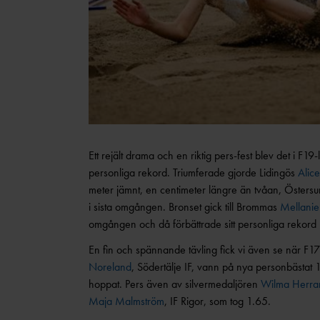
Ett rejält drama och en riktig pers-fest blev det i F
personliga rekord. Triumferade gjorde Lidingös
Alic
meter jämnt, en centimeter längre än tvåan, Östers
i sista omgången. Bronset gick till Brommas
Mellanie
omgången och då förbättrade sitt personliga rekord
En fin och spännande tävling fick vi även se när F
Noreland
, Södertälje IF, vann på nya personbästat 
hoppat. Pers även av silvermedaljören
Wilma Herra
Maja Malmström
, IF Rigor, som tog 1.65.