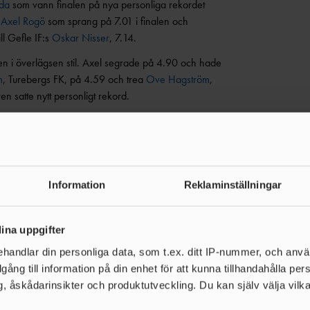
da
som vann finalen på nya personliga rekordet
,
Axel Rogö
som sprang på 7.01 i finalen och
ll Gefle IF:s
Oskar Nisser
, 7.14.
n i överlägsen stil. Axel segrade på 4.90 och hade
m
, Turebergs FK, på 4.59 och trea
Ove Hagström
,
n satte nytt personligt rekord.
Information
Reklaminställningar
ina uppgifter
handlar din personliga data, som t.ex. ditt IP-nummer, och anv
illgång till information på din enhet för att kunna tillhandahålla pe
, åskådarinsikter och produktutveckling. Du kan själv välja vilk