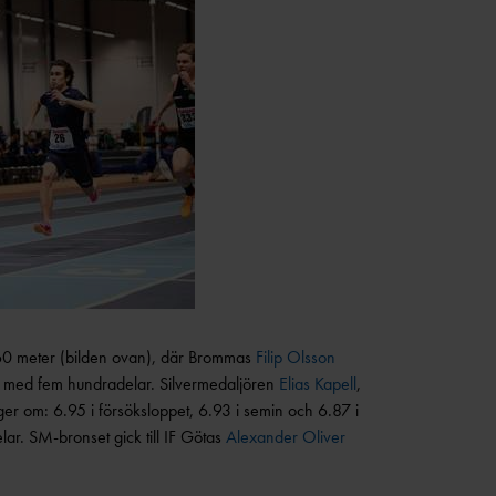
 60 meter (bilden ovan), där Brommas
Filip Olsson
t med fem hundradelar. Silvermedaljören
Elias Kapell
,
er om: 6.95 i försöksloppet, 6.93 i semin och 6.87 i
r. SM-bronset gick till IF Götas
Alexander Oliver