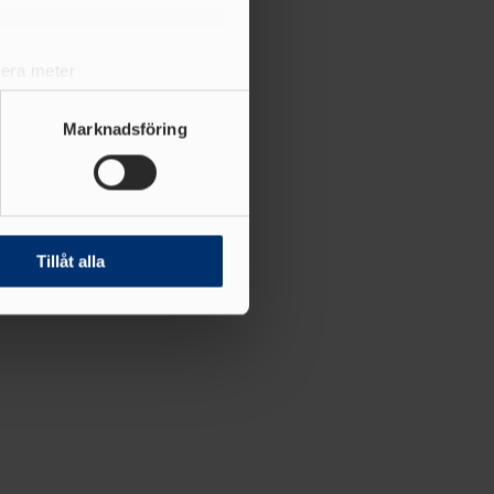
lera meter
ryck)
ljsektionen
. Du kan ändra
Marknadsföring
andahålla funktioner för
n information från din enhet
 tur kombinera informationen
Tillåt alla
deras tjänster.