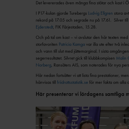
Det levererades även många fina stötar och kast i 
I P17-kulan gjorde Turebergs
Ludvig Ellgren
stora avt
rekord på 17.05 och segrade nu på 17.61. Silver til
Ejderstedt
, FIK Färjestaden, 15.28.
Och på tal om kast – vi avslutar den här texten med 
storfavoriten
Patricia Kamga
var illa ute efter två i
och vann till slut med jättemarginal. I sista omgången
segerresultatet. Silvret gick till klubbkompisen
Malin 
Norberg
, Ransäters AIS, som noterades för nya pers
Här nedan fortsätter vi att lista fina prestationer, m
hänvisas till
friidrottsstatistik.se
för mer fakta om alla 
Här presenterar vi lördagens samtliga 