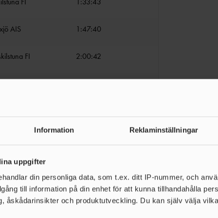
lstuna FI
1:33:43
xjö AIS
1:47:40
ilstuna FI
2:00:42
am Ultrasweden IK
2:08:29
da IF
2:19:59
Information
Reklaminställningar
m 80 AXA SC
2:27:38
ina uppgifter
red AIK
2:29:16
handlar din personliga data, som t.ex. ditt IP-nummer, och anv
illgång till information på din enhet för att kunna tillhandahålla pe
nspångs AIK
2:34:14
, åskådarinsikter och produktutveckling. Du kan själv välja vilk