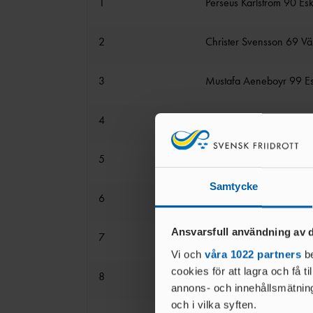
1
Perseus Karlström 90 Eski
2
Christer Svensson 69 Vä
3
Mustafa Aeneboyr 99 Esk
4
Hampus Otterborg 07 Te
5
Per Holmqvist 85 Götlun
Samtycke
6
Henrik Kopp-Söderströ
Ansvarsfull användning av d
7
Johan Särnbratt 89 Tole
Vi och
våra 1022 partners
be
cookies för att lagra och få t
8
Christer Broström 65 Fi
annons- och innehållsmätning
och i vilka syften.