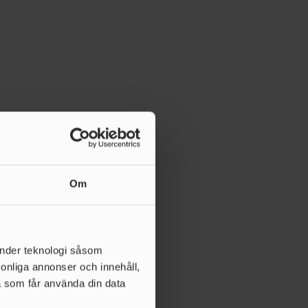
Om
änder teknologi såsom
rsonliga annonser och innehåll,
a som får använda din data