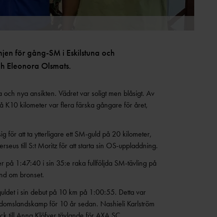
jen för gång-SM i Eskilstuna och
ch Eleonora Olsmats.
och nya ansikten. Vädret var soligt men blåsigt. Av
 K10 kilometer var flera färska gångare för året,
för att ta ytterligare ett SM-guld på 20 kilometer,
us till S:t Moritz för att starta sin OS-uppladdning.
r på 1:47:40 i sin 35:e raka fullföljda SM-tävling på
nd om bronset.
ldet i sin debut på 10 km på 1:00:55. Detta var
gdomslandskamp för 10 år sedan. Nashieli Karlström
ick till Anna Klöfver tävlande för AXA SC.