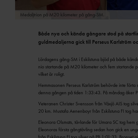
Medaljtrion på M20 kilometer på gång-SM.
Både nya och kända gångare stod på startlin
guldmedaljerna gick till Perseus Karlström o
Lördagens gång-SM i Eskilstuna bjöd på både kända 
nio startande på M20 kilometer och fem startande på
vilket är roligt.
Hemmasonen Perseus Karlström behövde inte förta sig 
denna gången på tiden 1:33:43. På måndag åker Perse
Veteranen Christer Svensson från Växjö AIS tog silve
20 km. Mustafa Aenenboyr från Eskilstuna FI tog ha
Eleonora Olsmats, tävlande för Umara SC tog hem gu
Eleonoras första gångtävling sedan hon gick en un
från Eskilstuna FI tog silver på PB 1:01:33. Bronset g