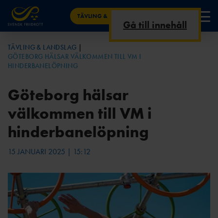
TÄVLING & LANDSLAG
Gå till innehåll
NYHETER
TÄVLING & LANDSLAG
GÖTEBORG HÄLSAR VÄLKOMMEN TILL VM I
FRIIDROTTSKANAL
TÄVLINGSKALENDE
KRITERIER &
ALLA NYHETER TÄVLING &
FRIIDROTTSSTATISTIK.SE
ELIT & LANDSLAG
HINDERBANELÖPNING
EN
R
UTTAGNINGAR
LANDSLAG
SVENSKA RESULTAT – I SVERIGE &
TÄVLING
Göteborg hälsar
UTOMLANDS
AKTUELLT JUST
SENIOR
AREN
NU
ARENA
A
ÅRSBÄSTALIST
välkommen till VM i
RESULTAT & STATISTIK
OR
MÄSTERSKAP &
INOMHU
TERRÄNG &
TV-
hinderbanelöpning
LANDSKAMPER
S
VÄG
SVERIGE GENOM
TABLÅ
FRIIDROTT PÅ TV
TIDERNA
ARENATÄVLING
JUNIOR & UNGDOM
PARAFRIIDRO
15 JANUARI 2025 | 15:12
AR
ARENA
TT
PARAFRIIDROTT – REKORD &
KONTAKT
STATISTIK
INOMHUSTÄVLING
VÄG &
GÅNG &
AR
TERRÄNG
VANDRING
RESULTATBILAGA
NYHETER ANTIDOPING
N
LÅNGLOP
ULTRA &
OC
P
TRAIL
R
OCR-
PARAFRIIDRO
TRAIL &