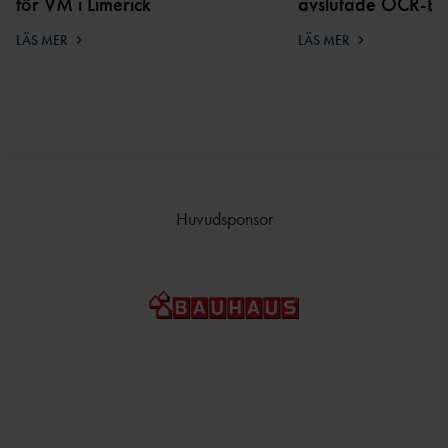
TÄVLAR NÄR OCH VAR?
för VM i Limerick
avslutade OCR-E
LÄS MER
LÄS MER
Huvudsponsor