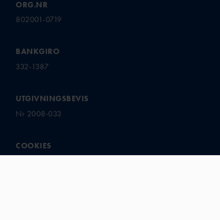
ORG.NR
802001-0719
BANKGIRO
332-1387
UTGIVNINGSBEVIS
Nr 2008-033
COOKIES
Hantera ditt samtycke
NYHETSBREV
Prenumerera på nyhetsbrevet