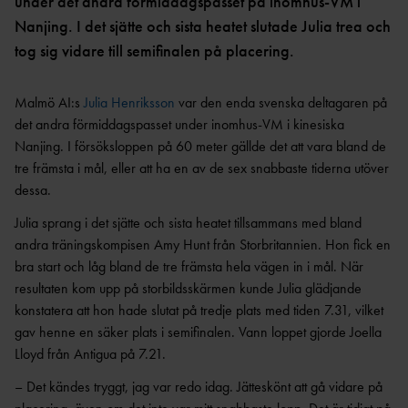
OCR
MP
under det andra förmiddagspasset på inomhus-VM i
INTERNATIONELLA
Nanjing. I det sjätte och sista heatet slutade Julia trea och
GRENPROGRAM &
PARAFRIIDRO
MÄSTERSKAP
POÄNGTABELLER
TT
NYHETER SAMARBETEN &
tog sig vidare till semifinalen på placering.
DIAMOND
SUPPORTRAR
TÄVLINGSTILLSTÅND &
LEAGUE
INTYG
Malmö AI:s
Julia Henriksson
var den enda svenska deltagaren på
UTMÄRKELSER OCH
KASTSÄKERH
det andra förmiddagspasset under inomhus-VM i kinesiska
MÄSTERSKAPSGRUPPEN
PRISER
ET
Nanjing. I försöksloppen på 60 meter gällde det att vara bland de
2026
NYHETER FRÅN
SVENSKA
BANMÄTNIN
tre främsta i mål, eller att ha en av de sex snabbaste tiderna utöver
VÄRLDSREKORD
RF
G
dessa.
SVENSKA
TÄVLINGAR FÖR
Julia sprang i det sjätte och sista heatet tillsammans med bland
VÄRLDSÅRSBÄSTAN
BARN
ANTIDOPING
andra träningskompisen Amy Hunt från Storbritannien. Hon fick en
NCAA – AMERIKANSKA
TÄVLINGAR FÖR
bra start och låg bland de tre främsta hela vägen in i mål. När
UNIVERSITETSMÄSTERSKAPEN
UTBILDNING
UNGDOM
resultaten kom upp på storbildsskärmen kunde Julia glädjande
AR
GP-
konstatera att hon hade slutat på tredje plats med tiden 7.31, vilket
FINALEN
MEDICINSK
gav henne en säker plats i semifinalen. Vann loppet gjorde Joella
DISPENS
ATEA
Lloyd från Antigua på 7.21.
SVENSKA MÄSTERSKAP
FRIIDROTTSGALAN
VISTELSERAPPORTERI
NG
–
Det kändes tryggt, jag var redo idag. Jätteskönt att gå vidare på
SM-TÄVLINGAR OCH