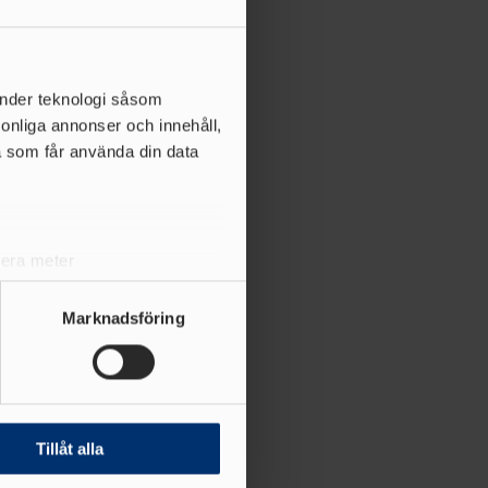
änder teknologi såsom
rsonliga annonser och innehåll,
a som får använda din data
lera meter
ryck)
ljsektionen
. Du kan ändra
Marknadsföring
andahålla funktioner för
n information från din enhet
 tur kombinera informationen
Tillåt alla
deras tjänster.