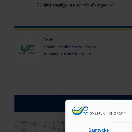
Du hittar samtliga resultat från tävlingen
här
.
Text:
Kommunikationsavdelningen
kommunikation@friidrott.se
Relatera
Samtycke