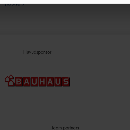
LÄS MER
Huvudsponsor
Team partners