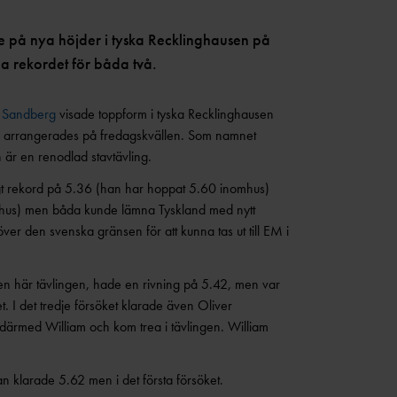
 på nya höjder i tyska Recklinghausen på
a rekordet för båda två.
r Sandberg
visade toppform i tyska Recklinghausen
en arrangerades på fredagskvällen. Som namnet
h är en renodlad stavtävling.
igt rekord på 5.36 (han har hoppat 5.60 inomhus)
mhus) men båda kunde lämna Tyskland med nytt
över den svenska gränsen för att kunna tas ut till EM i
 här tävlingen, hade en rivning på 5.42, men var
et. I det tredje försöket klarade även Oliver
därmed William och kom trea i tävlingen. William
n klarade 5.62 men i det första försöket.