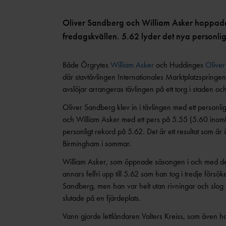
Oliver Sandberg och William Asker hoppade
fredagskvällen. 5.62 lyder det nya personlig
Både Örgrytes
William Asker
och Huddinges
Olive
där stavtävlingen Internationales Marktplatzspring
avslöjar arrangeras tävlingen på ett torg i staden oc
Oliver Sandberg klev in i tävlingen med ett personl
och William Asker med ett pers på 5.55 (5.60 ino
personligt rekord på 5.62. Det är ett resultat som är 
Birmingham i sommar.
William Asker, som öppnade säsongen i och med den
annars felfri upp till 5.62 som han tog i tredje försök
Sandberg, men han var helt utan rivningar och slog 
slutade på en fjärdeplats.
Vann gjorde lettländaren Valters Kreiss, som även ha