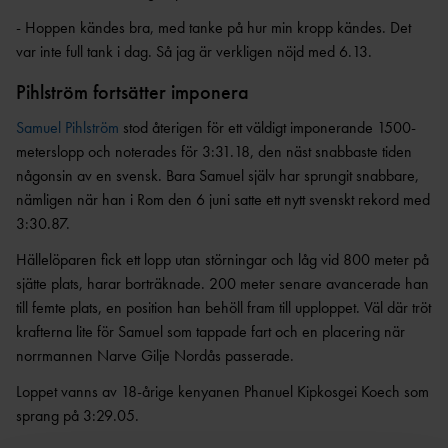
ANTIDOPINGPL
GRENPROGRAM
AN
- Hoppen kändes bra, med tanke på hur min kropp kändes. Det
SM-
PRENUMERATIONER
var inte full tank i dag. Så jag är verkligen nöjd med 6.13.
BESTÄMMELSER
FÖRENINGSPRENUMERATI
ANSÖK/ARRANGERA
Pihlström fortsätter imponera
ON
MÄSTERSKAP
TRYGGHET
Samuel Pihlström
stod återigen för ett väldigt imponerande 1500-
PRIVATPRENUMERATI
SÄKERHETSBESIKTNING LÅNGA
meterslopp och noterades för 3:31.18, den näst snabbaste tiden
ON
INKLUDERANDE
KAST
FRIIDROTT
någonsin av en svensk. Bara Samuel själv har sprungit snabbare,
BÄSTA SM-
nämligen när han i Rom den 6 juni satte ett nytt svenskt rekord med
TRYGG
FÖRENING
3:30.87.
FRIIDROTT
LAG-
RESULTATRAPPORTERI
SÄKER
Hällelöparen fick ett lopp utan störningar och låg vid 800 meter på
SM
NG
FRIIDROTT
sjätte plats, harar borträknade. 200 meter senare avancerade han
SVENSKA
FRISK
AREN
till femte plats, en position han behöll fram till upploppet. Väl där tröt
FRIIDROTTSCUPEN
FRIIDROTT
A
krafterna lite för Samuel som tappade fart och en placering när
LAG-
norrmannen Narve Gilje Nordås passerade.
FRIIDROTTENS SPELREGLER -
LÅNGLOP
USM
UPPFÖRANDEKOD
P
Loppet vanns av 18-årige kenyanen Phanuel Kipkosgei Koech som
sprang på 3:29.05.