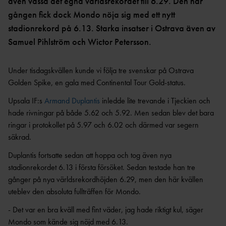
OCR
MP
även vässa det egna världsrekordet till 6.29. Den här
INTERNATIONELLA
gången fick dock Mondo nöja sig med ett nytt
GRENPROGRAM &
PARAFRIIDRO
MÄSTERSKAP
POÄNGTABELLER
TT
NYHETER SAMARBETEN &
stadionrekord på 6.13. Starka insatser i Ostrava även av
DIAMOND
SUPPORTRAR
TÄVLINGSTILLSTÅND &
Samuel Pihlström och Wictor Petersson.
LEAGUE
INTYG
UTMÄRKELSER OCH
KASTSÄKERH
Under tisdagskvällen kunde vi följa tre svenskar på Ostrava
MÄSTERSKAPSGRUPPEN
PRISER
ET
Golden Spike, en gala med Continental Tour Gold-status.
2026
NYHETER FRÅN
SVENSKA
BANMÄTNIN
VÄRLDSREKORD
Upsala IF:s
Armand Duplantis
inledde lite trevande i Tjeckien och
RF
G
hade rivningar på både 5.62 och 5.92. Men sedan blev det bara
SVENSKA
TÄVLINGAR FÖR
ringar i protokollet på 5.97 och 6.02 och därmed var segern
VÄRLDSÅRSBÄSTAN
BARN
ANTIDOPING
säkrad.
NCAA – AMERIKANSKA
TÄVLINGAR FÖR
UNIVERSITETSMÄSTERSKAPEN
UTBILDNING
UNGDOM
Duplantis fortsatte sedan att hoppa och tog även nya
AR
GP-
stadionrekordet 6.13 i första försöket. Sedan testade han tre
FINALEN
MEDICINSK
gånger på nya världsrekordhöjden 6.29, men den här kvällen
DISPENS
uteblev den absoluta fullträffen för Mondo.
ATEA
SVENSKA MÄSTERSKAP
FRIIDROTTSGALAN
VISTELSERAPPORTERI
- Det var en bra kväll med fint väder, jag hade riktigt kul, säger
NG
SM-TÄVLINGAR OCH
Mondo som kände sig nöjd med 6.13.