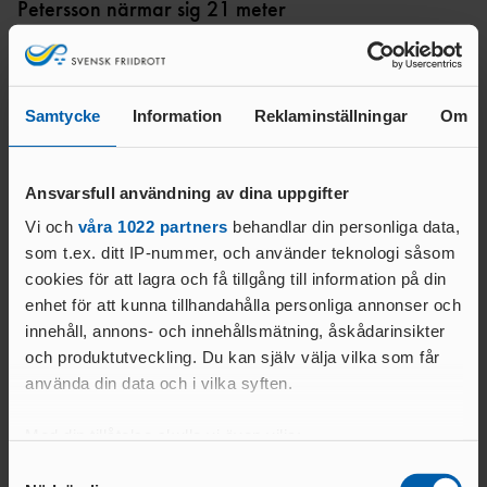
ANSÖKA OM SANKTION
Petersson närmar sig 21 meter
ELITFRIIDROTT & STUDIER
WORLD ATHLETICS GLOBAL
I kultävlingen stötte
Wictor Petersson
fina 20.80, säsongsbästa
GYMNASIESTUDIER &
CALENDAR
med 26 centimeter och ett resultat som räckte till fjärde plats.
FRIIDROTTSSATSNING
Wictors serie: 19.84 - 20.52 - 20.39 - X - X - 20.80.
VANLIGA
HÖGSKOLESTUDIER &
Samtycke
Information
Reklaminställningar
Om
FRÅGOR
MAI-kastaren hade en urstark vintersäsong, där han bland annat
FRIIDROTTSSATSNING
MANUALER &
bärgade ett IEM-silver och satte ett nytt svenskt inomhusrekord med
EKONOMISKT STÖD &
INSTRUKTIONSFILMER
21.49. Nu börjar han närma sig 21-meterslinjen även utomhus.
Ansvarsfull användning av dina uppgifter
STIPENDIER
GODKÄNT
20.80 är den fjärde bästa utomhusstöten i 27-åringens karriär.
Vi och
våra 1022 partners
behandlar din personliga data,
LOPP
som t.ex. ditt IP-nummer, och använder teknologi såsom
Segrade gjorde italienaren Leonardo Fabri som stötte 21.70.
cookies för att lagra och få tillgång till information på din
ELITIDROTTSMILJÖ
Här hittas resultaten i Ostrava
enhet för att kunna tillhandahålla personliga annonser och
ER
MEDALJER OCH
innehåll, annons- och innehållsmätning, åskådarinsikter
och produktutveckling. Du kan själv välja vilka som får
MÄRKEN
FALU
N
använda din data och i vilka syften.
GÖTEBOR
Text:
Med din tillåtelse skulle vi även vilja:
G
Kommunikationsavdelningen
BESKRIVNING AV
Samla in information om din geografiska plats
Samtyckesval
KARLSTA
kommunikation@friidrott.se