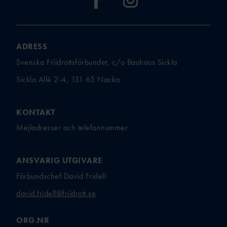
TÄVLAR NÄR OCH VAR?
ADRESS
Svenska Friidrottsförbundet, c/o Bauhaus Sickla
Sickla Allé 2-4, 131 65 Nacka
KONTAKT
Mejladresser och telefonnummer
ANSVARIG UTGIVARE
Förbundschef David Fridell
david.fridell@friidrott.se
ORG.NR