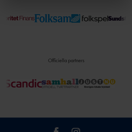
TÄVLINGSKONCEPT
D
MALM
KRAFTMÄTNINGEN 15-17
Ö
ÅR
STOCKHOLM/SOLLENTU
REGIONSMÄSTERSKAPEN 13-
NA
14 ÅR
UME
CASTORAM
Å
A
VÄXJ
Officiella partners
Ö
FRISK
FRIIDROTT
FRIIDROTTSKOLLEN – VEM