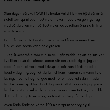
OCR
MP
INTERNATIONELLA
GRENPROGRAM &
PARAFRIIDRO
MÄSTERSKAP
POÄNGTABELLER
TT
NYHETER SAMARBETEN &
Sista dagen på EM i OCR i italienska Val di Fiemme bjöd på såväl
DIAMOND
stafett som sprint över 100 meter. Tyvärr hade Sverige inget lag
SUPPORTRAR
TÄVLINGSTILLSTÅND &
LEAGUE
INTYG
med på stafetten men på 100 meter tog Johathan Stiig sig till final
UTMÄRKELSER OCH
som 14:e man.
KASTSÄKERH
MÄSTERSKAPSGRUPPEN
PRISER
ET
I sprintfinalen åkte Jonathan tyvärr ut mot fransmannen Dimitri
2026
NYHETER FRÅN
SVENSKA
BANMÄTNIN
Houles som sedan vann hela grenen.
VÄRLDSREKORD
RF
G
– Jag är supernöjd med min insats. I går trodde jag att jag inte var
SVENSKA
TÄVLINGAR FÖR
kvalificerad så det kändes kanon när det visade sig att jag var
VÄRLDSÅRSBÄSTAN
BARN
ANTIDOPING
topp-16 och fick vara med i slutspelet där man körde head to
NCAA – AMERIKANSKA
TÄVLINGAR FÖR
head-utslagning. Jag fick starta mot fransmannen som vann hela
UNIVERSITETSMÄSTERSKAPEN
UTBILDNING
UNGDOM
tävlingen och att jag hängde med honom sida vid sida in i sista
AR
GP-
hindret känns sjukt bra. Dock tog min kraft slut där och jag gjorde
FINALEN
MEDICINSK
hindret nästan 2 sekunder långsammare av ren trötthet, så nu blir
DISPENS
ATEA
det hård träning till nästa år, sa Jonathan Stiig efter tävlingen.
SVENSKA MÄSTERSKAP
FRIIDROTTSGALAN
VISTELSERAPPORTERI
NG
Även Karin Karlsson körde 100-metersprint och tog sig till
SM-TÄVLINGAR OCH