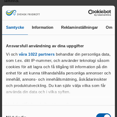
semifinal.
ANTIDOPINGPL
GRENPROGRAM
AN
SM-
/Anna-Lena Pettersson
PRENUMERATIONER
BESTÄMMELSER
FÖRENINGSPRENUMERATI
ANSÖK/ARRANGERA
ON
Samtycke
Information
Reklaminställningar
Om
MÄSTERSKAP
TRYGGHET
Relaterade nyheter
PRIVATPRENUMERATI
SÄKERHETSBESIKTNING LÅNGA
ON
INKLUDERANDE
KAST
FRIIDROTT
Ansvarsfull användning av dina uppgifter
BÄSTA SM-
TRYGG
Vi och
våra 1022 partners
behandlar din personliga data,
FÖRENING
FRIIDROTT
som t.ex. ditt IP-nummer, och använder teknologi såsom
LAG-
RESULTATRAPPORTERI
SÄKER
cookies för att lagra och få tillgång till information på din
SM
NG
FRIIDROTT
enhet för att kunna tillhandahålla personliga annonser och
SVENSKA
innehåll, annons- och innehållsmätning, åskådarinsikter
FRISK
AREN
FRIIDROTTSCUPEN
FRIIDROTT
A
och produktutveckling. Du kan själv välja vilka som får
LAG-
använda din data och i vilka syften.
FRIIDROTTENS SPELREGLER -
LÅNGLOP
USM
UPPFÖRANDEKOD
P
06 AUG. 2026 | 15:39 | OCR
12 JULI 2026 | 18:18 | OC
Med din tillåtelse skulle vi även vilja:
Svenska OCR-landslaget redo
Svenskt dubbelguld 
för VM i Limerick
avslutade OCR-E
Samla in information om din geografiska plats
Samtyckesval