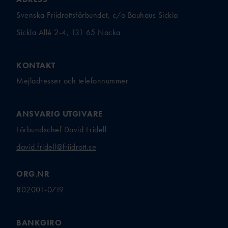
TÄVLAR NÄR OCH VAR?
Svenska Friidrottsförbundet, c/o Bauhaus Sickla
Sickla Allé 2-4, 131 65 Nacka
KONTAKT
Mejladresser och telefonnummer
ANSVARIG UTGIVARE
Förbundschef David Fridell
david.fridell@friidrott.se
ORG.NR
802001-0719
BANKGIRO