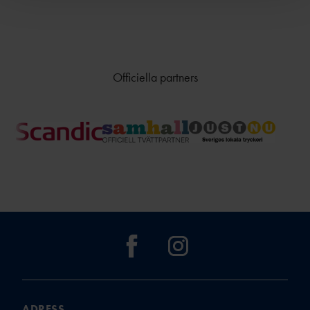
TÄVLINGSKONCEPT
D
MALM
KRAFTMÄTNINGEN 15-17
Ö
ÅR
STOCKHOLM/SOLLENTU
REGIONSMÄSTERSKAPEN 13-
NA
Officiella partners
14 ÅR
UME
CASTORAM
Å
A
VÄXJ
Ö
FRISK
FRIIDROTT
FRIIDROTTSKOLLEN – VEM
ADRESS