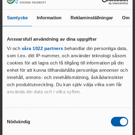
ANTIDOPINGPL
GRENPROGRAM
AN
Relaterade nyheter
SM-
PRENUMERATIONER
BESTÄMMELSER
Samtycke
Information
Reklaminställningar
Om
FÖRENINGSPRENUMERATI
ANSÖK/ARRANGERA
ON
MÄSTERSKAP
TRYGGHET
Ansvarsfull användning av dina uppgifter
PRIVATPRENUMERATI
SÄKERHETSBESIKTNING LÅNGA
ON
INKLUDERANDE
KAST
Vi och
våra 1022 partners
behandlar din personliga data,
FRIIDROTT
som t.ex. ditt IP-nummer, och använder teknologi såsom
BÄSTA SM-
TRYGG
FÖRENING
cookies för att lagra och få tillgång till information på din
FRIIDROTT
enhet för att kunna tillhandahålla personliga annonser och
LAG-
RESULTATRAPPORTERI
SÄKER
innehåll, annons- och innehållsmätning, åskådarinsikter
SM
NG
FRIIDROTT
och produktutveckling. Du kan själv välja vilka som får
24 MAJ 2026 | 11:21 | ULTRA & TRAIL
13 APR. 2026 | 09:08 | U
SVENSKA
FRISK
AREN
använda din data och i vilka syften.
Martin Nilsson och Emma
Tove Alexandersso
FRIIDROTTSCUPEN
FRIIDROTT
A
Eriksson årets första SM-
trail-EM i juni
LAG-
Med din tillåtelse skulle vi även vilja:
FRIIDROTTENS SPELREGLER -
LÅNGLOP
vinnare i trail
USM
LÄS MER
LÄS MER
UPPFÖRANDEKOD
P
Samla in information om din geografiska plats
Samtyckesval
Nödvändig
som kan ha en noggrannhet på upp till flera meter
Identifiera din enhet genom att aktivt skanna den