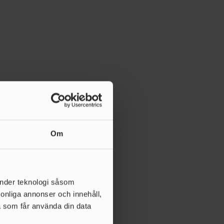
Om
änder teknologi såsom
rsonliga annonser och innehåll,
a som får använda din data