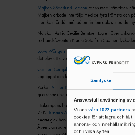
Majken Söderlund Larsson
fanns med i tätstriden nä
Majken orkade inte följa med de fyra främsta och på
men kom ändå i mål på en fin femteplats med det ny
Norskan Astrid Cecilie Berntsen tog en överraskand
Förhandsfavoriten Nadia Soto från Spanien lyckades t
Lowe Wängelin
slutade tia i släggfinalen på 65.26. 
det blev ett silver för Ludvig Ellgren.
Carmen Cernjul
löpte kontrollerat hem sin semifinal
upploppet och klockan stannade på 2:07.48 för Car
Samtycke
Varken
Vilmer Karlsson
eller
Jacob Åhman
var nära a
sjua respektive nia i sina semifinaler.
Ansvarsfull användning av d
I tiokampens höjd imponerade
Liam Belo Da Silva
st
Vi och
våra 1022 partners
be
2.02.
Rasmus Arnell
stannade på 1.78 men på 400 me
cookies för att lagra och få t
heatet gick han i mål som etta på 50.01, en förbätt
annons- och innehållsmätning
Även Liam satte personligt rekord med 53.15 och eft
och i vilka syften.
Rasmus som 24:a.