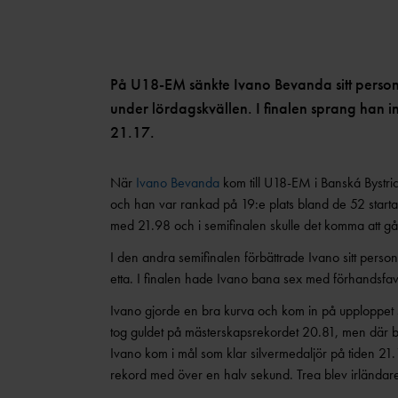
På U18-EM sänkte Ivano Bevanda sitt perso
under lördagskvällen. I finalen sprang han i
21.17.
När
Ivano Bevanda
kom till U18-EM i Banská Bystri
och han var rankad på 19:e plats bland de 52 starta
med 21.98 och i semifinalen skulle det komma att gå
I den andra semifinalen förbättrade Ivano sitt perso
etta. I finalen hade Ivano bana sex med förhandsfav
Ivano gjorde en bra kurva och kom in på upploppet 
tog guldet på mästerskapsrekordet 20.81, men där b
Ivano kom i mål som klar silvermedaljör på tiden 21.17
rekord med över en halv sekund. Trea blev irländar