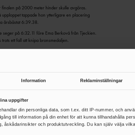
r finalen på 2000 meter hinder skulle avgöras.
 upploppet tappade hon ytterligare en placering
a årsbästat 6:39.38.
e seger på 6:32.11 före Ema Berková från Tjeckien.
rots ett fall att knipa bronsmedaljen.
Tidigare under dagen blev han tolva i kulfinalen där
 på 800 meter. Hon var överlägset starkast på
men som springer final under söndagen.
Information
Reklaminställningar
tt ta sig till final på killarnas 800 meter. De slutade
ina uppgifter
ort när han vann grenen på det personliga rekordet
handlar din personliga data, som t.ex. ditt IP-nummer, och anv
ter var det Rasmus tur att imponera. I det tredje
illgång till information på din enhet för att kunna tillhandahålla pe
ring av det personliga rekordet med 99 hundradelar.
, åskådarinsikter och produktutveckling. Du kan själv välja vilk
er den första dagen låg han åtta i totalen med