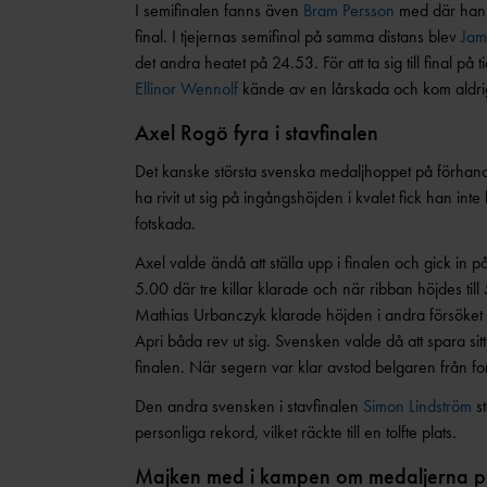
I semifinalen fanns även
Bram Persson
med där han m
final. I tjejernas semifinal på samma distans blev
Jam
det andra heatet på 24.53. För att ta sig till final på
Ellinor Wennolf
kände av en lårskada och kom aldrig t
Axel Rogö fyra i stavfinalen
Det kanske största svenska medaljhoppet på förhan
ha rivit ut sig på ingångshöjden i kvalet fick han in
fotskada.
Axel valde ändå att ställa upp i finalen och gick in
5.00 där tre killar klarade och när ribban höjdes till
Mathias Urbanczyk klarade höjden i andra försöket 
Apri båda rev ut sig. Svensken valde då att spara sitt 
finalen. När segern var klar avstod belgaren från fo
Den andra svensken i stavfinalen
Simon Lindström
st
personliga rekord, vilket räckte till en tolfte plats.
Majken med i kampen om medaljerna p