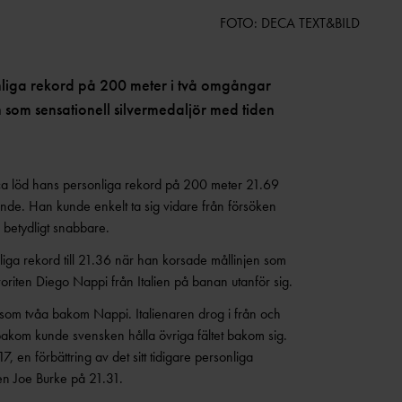
FOTO: DECA TEXT&BILD
nliga rekord på 200 meter i två omgångar
n som sensationell silvermedaljör med tiden
ca löd hans personliga rekord på 200 meter 21.69
nde. Han kunde enkelt ta sig vidare från försöken
 betydligt snabbare.
nliga rekord till 21.36 när han korsade mållinjen som
oriten Diego Nappi från Italien på banan utanför sig.
som tvåa bakom Nappi. Italienaren drog i från och
akom kunde svensken hålla övriga fältet bakom sig.
, en förbättring av det sitt tidigare personliga
en Joe Burke på 21.31.