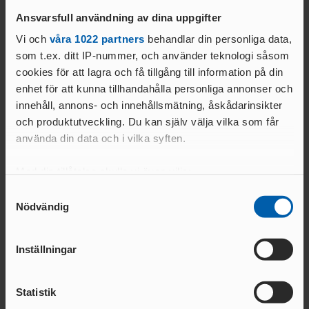
ANSÖKA OM SANKTION
SVT sänder tävlingarna från och med fredagen med start klockan
ELITFRIIDROTT & STUDIER
Ansvarsfull användning av dina uppgifter
15.30.
WORLD ATHLETICS GLOBAL
GYMNASIESTUDIER &
Vi och
våra 1022 partners
behandlar din personliga data,
CALENDAR
Till fredagens sändning på SVT.
FRIIDROTTSSATSNING
som t.ex. ditt IP-nummer, och använder teknologi såsom
VANLIGA
Till lördagens sändning på SVT som börjar klockan 13.00.
cookies för att lagra och få tillgång till information på din
HÖGSKOLESTUDIER &
FRÅGOR
Till söndagens sändning på SVT som börjar klockan 12.30.
FRIIDROTTSSATSNING
enhet för att kunna tillhandahålla personliga annonser och
MANUALER &
innehåll, annons- och innehållsmätning, åskådarinsikter
EKONOMISKT STÖD &
INSTRUKTIONSFILMER
och produktutveckling. Du kan själv välja vilka som får
STIPENDIER
GODKÄNT
använda din data och i vilka syften.
LOPP
Text:
Med din tillåtelse skulle vi även vilja:
ELITIDROTTSMILJÖ
Kommunikationsavdelningen
Samla in information om din geografiska plats
Samtyckesval
kommunikation@friidrott.se
ER
Nödvändig
som kan ha en noggrannhet på upp till flera meter
MEDALJER OCH
Identifiera din enhet genom att aktivt skanna den
MÄRKEN
FALU
för specifika kännetecken (fingeravtryck)
N
Inställningar
Ta reda på mer om hur dina personliga uppgifter
GÖTEBOR
behandlas och ställ in dina preferenser i
detaljsektionen
.
G
Statistik
Du kan ändra eller dra tillbaka ditt samtycke när som
BESKRIVNING AV
KARLSTA
Relaterade nyheter
helst från cookie-förklaringen.