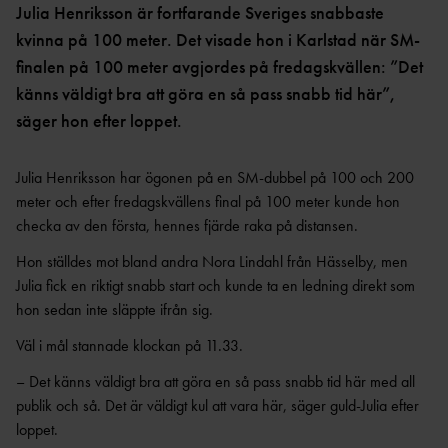
OCR
MP
Julia Henriksson är fortfarande Sveriges snabbaste
INTERNATIONELLA
GRENPROGRAM &
PARAFRIIDRO
kvinna på 100 meter. Det visade hon i Karlstad när SM-
MÄSTERSKAP
POÄNGTABELLER
TT
NYHETER SAMARBETEN &
finalen på 100 meter avgjordes på fredagskvällen: ”Det
DIAMOND
SUPPORTRAR
TÄVLINGSTILLSTÅND &
känns väldigt bra att göra en så pass snabb tid här”,
LEAGUE
INTYG
säger hon efter loppet.
UTMÄRKELSER OCH
KASTSÄKERH
MÄSTERSKAPSGRUPPEN
PRISER
ET
2026
NYHETER FRÅN
SVENSKA
Julia Henriksson har ögonen på en SM-dubbel på 100 och 200
BANMÄTNIN
VÄRLDSREKORD
RF
meter och efter fredagskvällens final på 100 meter kunde hon
G
checka av den första, hennes fjärde raka på distansen.
SVENSKA
TÄVLINGAR FÖR
VÄRLDSÅRSBÄSTAN
BARN
Hon ställdes mot bland andra Nora Lindahl från Hässelby, men
ANTIDOPING
NCAA – AMERIKANSKA
TÄVLINGAR FÖR
Julia fick en riktigt snabb start och kunde ta en ledning direkt som
UNIVERSITETSMÄSTERSKAPEN
UTBILDNING
UNGDOM
hon sedan inte släppte ifrån sig.
AR
GP-
Väl i mål stannade klockan på 11.33.
FINALEN
MEDICINSK
DISPENS
ATEA
– Det känns väldigt bra att göra en så pass snabb tid här med all
SVENSKA MÄSTERSKAP
FRIIDROTTSGALAN
VISTELSERAPPORTERI
publik och så. Det är väldigt kul att vara här, säger guld-Julia efter
NG
loppet.
SM-TÄVLINGAR OCH