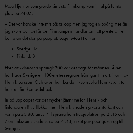
ANTIDOPINGPL
GRENPROGRAM
Moa Hjelmer som gjorde sin sista Finnkamp kom i mål på femte
AN
SM-
PRENUMERATIONER
plats på 24.05.
BESTÄMMELSER
– Det var kanske inte mitt bästa lopp men jag tog en poäng mer än
FÖRENINGSPRENUMERATI
ANSÖK/ARRANGERA
ON
jag skulle och det är det Finnkampen handlar om, att prestera lite
MÄSTERSKAP
TRYGGHET
bättre än det står på pappret, säger Moa Hjelmer.
PRIVATPRENUMERATI
SÄKERHETSBESIKTNING LÅNGA
ON
INKLUDERANDE
KAST
Sverige: 14
FRIIDROTT
Finland: 8
BÄSTA SM-
TRYGG
FÖRENING
FRIIDROTT
Efter att kvinnorna sprungit 200 var det dags för männen. Även
LAG-
RESULTATRAPPORTERI
här hade Sverige en 100-meterssegrare från igår till start, i form av
SÄKER
SM
NG
FRIIDROTT
Henrik Larsson. Och även han kunde, liksom Julia Henriksson, ta
SVENSKA
hem en finnkampsdubbel.
FRISK
AREN
FRIIDROTTSCUPEN
FRIIDROTT
A
In på upploppet var det mycket jämnt mellan Henrik och
LAG-
FRIIDROTTENS SPELREGLER -
LÅNGLOP
finländaren Riku Illukka, men Henrik visade sig vara starkast och
USM
UPPFÖRANDEKOD
P
vann på 20.80. Linus Pihl sprang hem tredjeplatsen på 21.16 och
Zion Eriksson slutade sexa på 21.43, vilket gav poängövertag till
Sverige.