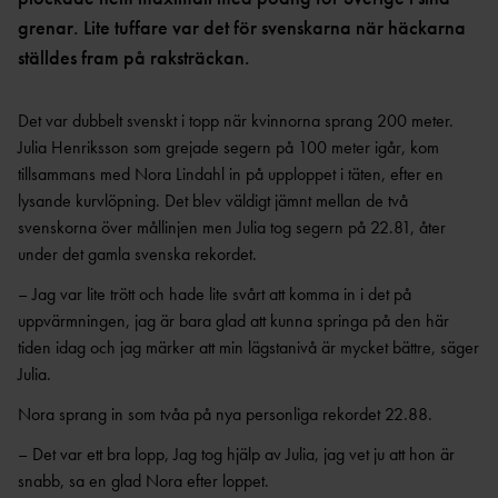
OCR
MP
grenar. Lite tuffare var det för svenskarna när häckarna
INTERNATIONELLA
GRENPROGRAM &
PARAFRIIDRO
MÄSTERSKAP
ställdes fram på raksträckan.
POÄNGTABELLER
TT
NYHETER SAMARBETEN &
DIAMOND
SUPPORTRAR
TÄVLINGSTILLSTÅND &
LEAGUE
INTYG
Det var dubbelt svenskt i topp när kvinnorna sprang 200 meter.
UTMÄRKELSER OCH
KASTSÄKERH
Julia Henriksson som grejade segern på 100 meter igår, kom
MÄSTERSKAPSGRUPPEN
PRISER
ET
tillsammans med Nora Lindahl in på upploppet i täten, efter en
2026
NYHETER FRÅN
SVENSKA
lysande kurvlöpning. Det blev väldigt jämnt mellan de två
BANMÄTNIN
VÄRLDSREKORD
RF
G
svenskorna över mållinjen men Julia tog segern på 22.81, åter
SVENSKA
under det gamla svenska rekordet.
TÄVLINGAR FÖR
VÄRLDSÅRSBÄSTAN
BARN
ANTIDOPING
– Jag var lite trött och hade lite svårt att komma in i det på
NCAA – AMERIKANSKA
TÄVLINGAR FÖR
uppvärmningen, jag är bara glad att kunna springa på den här
UNIVERSITETSMÄSTERSKAPEN
UTBILDNING
UNGDOM
tiden idag och jag märker att min lägstanivå är mycket bättre, säger
AR
GP-
Julia.
FINALEN
MEDICINSK
DISPENS
Nora sprang in som tvåa på nya personliga rekordet 22.88.
ATEA
SVENSKA MÄSTERSKAP
FRIIDROTTSGALAN
VISTELSERAPPORTERI
– Det var ett bra lopp, Jag tog hjälp av Julia, jag vet ju att hon är
NG
snabb, sa en glad Nora efter loppet.
SM-TÄVLINGAR OCH