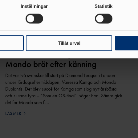
rsonliga uppgifter behandlas och ställ in dina preferenser i
deta
Inställningar
Statistik
ke när som helst från cookie-förklaringen.
e för att anpassa innehållet och annonserna till användarna, tillh
vår trafik. Vi vidarebefordrar även sådana identifierare och anna
nnons- och analysföretag som vi samarbetar med. Dessa kan i sin
Tillåt urval
18 JULI 2026 | 15:02 | ARENA
Årsbästa för Kamga i London –
har tillhandahållit eller som de har samlat in när du har använt 
Mondo bröt efter känning
Det var två svenskar till start på Diamond League i London
under lördagseftermiddagen, Vanessa Kamga och Mondo
Duplantis. Det blev succé för Kamga som slog nytt årsbästa
och slutade fyra – ”Som en OS-final”, säger hon. Sämre gick
det för Mondo som fi…
LÄS MER