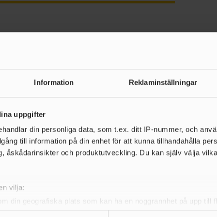
Information
Reklaminställningar
ina uppgifter
de nyheter
handlar din personliga data, som t.ex. ditt IP-nummer, och anv
illgång till information på din enhet för att kunna tillhandahålla pe
, åskådarinsikter och produktutveckling. Du kan själv välja vilk
n vilja:
om din geografiska plats som kan ha en noggrannhet på upp till f
genom att aktivt skanna den för specifika kännetecken (fingeravt