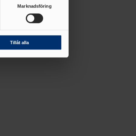
ljsektionen
. Du kan ändra
Marknadsföring
andahålla funktioner för
n information från din enhet
 tur kombinera informationen
Tillåt alla
deras tjänster.