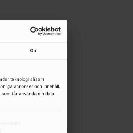
Om
änder teknologi såsom
rsonliga annonser och innehåll,
a som får använda din data
lera meter
ryck)