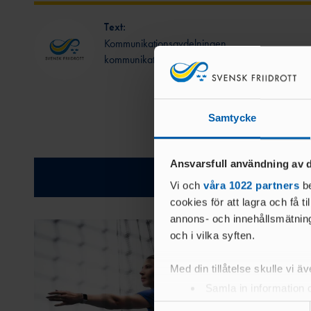
Text:
Kommunikationsavdelningen
kommunikation@friidrott.se
Samtycke
Ansvarsfull användning av d
Relatera
Vi och
våra 1022 partners
be
cookies för att lagra och få t
annons- och innehållsmätning
och i vilka syften.
Med din tillåtelse skulle vi äve
Samla in information 
Identifiera din enhet 
Samtyckesval