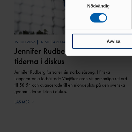
Ta reda på mer om hur dina pe
Nödvändig
eller dra tillbaka ditt samtyc
Vi använder enhetsidentifierar
sociala medier och analysera 
till de sociala medier och a
Avvisa
19 JULI 2026 | 07:50 | ARENA
Jennifer Rudberg nia genom
med annan information som du 
tiderna i diskus
Jennifer Rudberg fortsätter sin starka säsong. I finska
Lappeenranta förbättrade Växjökastaren sitt personliga rekord
till 58.54 och avancerade till en niondeplats på den svenska
genom-tiderna-listan i diskus.
LÄS MER