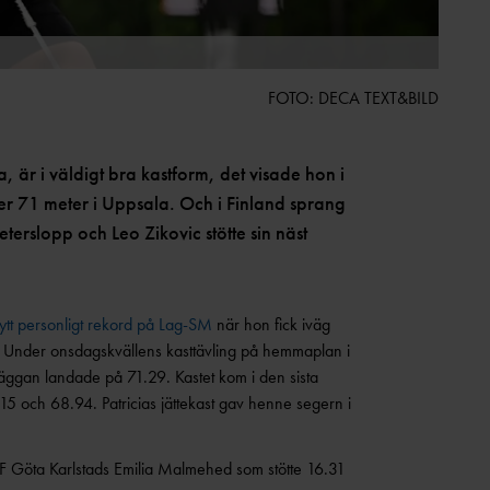
FOTO: DECA TEXT&BILD
 är i väldigt bra kastform, det visade hon i
er 71 meter i Uppsala. Och i Finland sprang
terslopp och Leo Zikovic stötte sin näst
ytt personligt rekord på Lag-SM
när hon fick iväg
st. Under onsdagskvällens kasttävling på hemmaplan i
släggan landade på 71.29. Kastet kom i den sista
15 och 68.94. Patricias jättekast gav henne segern i
n IF Göta Karlstads Emilia Malmehed som stötte 16.31