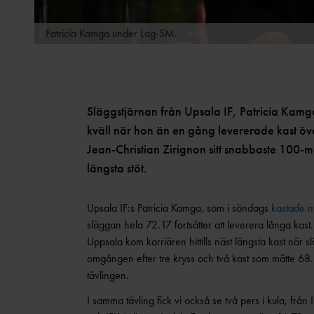
Patricia Kamga under Lag-SM.
Släggstjärnan från Upsala IF, Patricia Kamga,
kväll när hon än en gång levererade kast öv
Jean-Christian Zirignon sitt snabbaste 100-me
längsta stöt.
Upsala IF:s Patricia Kamga, som i söndags
kastade n
släggan hela 72.17 fortsätter att leverera långa ka
Uppsala kom karriären hittills näst längsta kast när 
omgången efter tre kryss och två kast som mätte 68.
tävlingen.
I samma tävling fick vi också se två pers i kula, frå