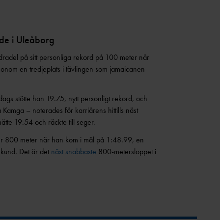
de i Uleåborg
dradel på sitt personliga rekord på 100 meter när
honom en tredjeplats i tävlingen som jamaicanen
ags stötte han 19.75, nytt personligt rekord, och
Kamga – noterades för karriärens hittills näst
ätte 19.54 och räckte till seger.
över 800 meter när han kom i mål på 1:48.99, en
ekund. Det är det
näst snabbaste
800-metersloppet i