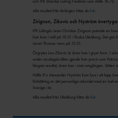
och IFK Märstas Ludvig Fredman som stötte 16.72.
Alla resultat från tävlingen hittar du
här
.
Zirignon, Zikovic och Nyström övertyga
IFK Lidingös Jean-Christian Zirignon putsade en hun
han kom i mål på 10.31 i finska Uleåborg. Det gav 
Javari Thomas vann på 10.21.
Örgrytes Leo Zikovic är även han i grym form. I sönd
under onsdagskvällen gjorde han precis som Patricia 
längsta resultat, även han i sista omgången. Stöten m
Hälle IF:s Alexander Nyström kom fyra i sitt lopp 
förbättring av det personliga rekordet med en halvs
Sverige i år.
Alla resultat från Uleåborg hittar du
här.