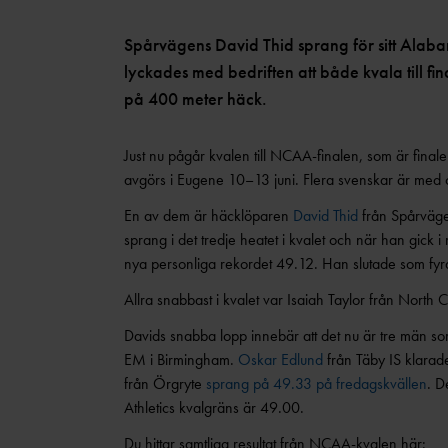
Spårvägens David Thid sprang för sitt Alaba
lyckades med bedriften att både kvala till fina
på 400 meter häck.
Just nu pågår kvalen till NCAA-finalen, som är fin
avgörs i Eugene 10–13 juni. Flera svenskar är med 
En av dem är häcklöparen
David Thid
från Spårvägen
sprang i det tredje heatet i kvalet och när han gick
nya personliga rekordet 49.12. Han slutade som fyra i
Allra snabbast i kvalet var Isaiah Taylor från North
Davids snabba lopp innebär att det nu är tre män s
EM i Birmingham.
Oskar Edlund
från Täby IS klara
från Örgryte
sprang på 49.33 på fredagskvällen
. D
Athletics kvalgräns är 49.00.
Du hittar samtliga resultat från NCAA-kvalen här: