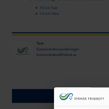
NCAA East
NCAA West
Text:
Kommunikationsavdelningen
kommunikation@friidrott.se
Relatera