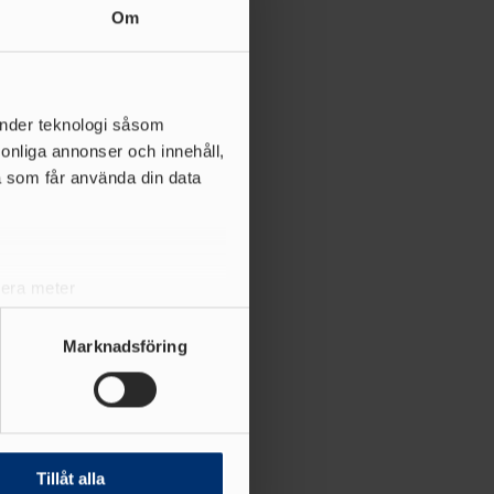
Om
änder teknologi såsom
rsonliga annonser och innehåll,
a som får använda din data
lera meter
ryck)
ljsektionen
. Du kan ändra
Marknadsföring
andahålla funktioner för
n information från din enhet
 tur kombinera informationen
Tillåt alla