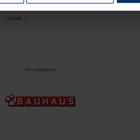
och slutade fyra – ”Som en OS-final”, säger hon. Sämre gick
har tillhandahållit eller som de har samlat in när du har använt 
det för Mondo som fi…
LÄS MER
Huvudsponsor