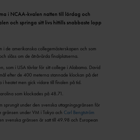
ma i NCAA-kvalen natten till lördag och
len och springa sitt livs hittills snabbaste lopp
alen i de amerikanska collegemästerskapen och som
och slåss om de åtråvärda finalplatserna.
, som i USA tävlar för sitt college i Alabama. David
 i mål efter de 400 meterna stannade klockan på det
 heatet men gick vidare till finalen på tid.
 Carolina som klockades på 48.71.
om sprungit under den svenska uttagningsgränsen för
de gränsen under VM i Tokyo och
Carl Bengtström
en svenska gränsen är satt till 49.98 och European