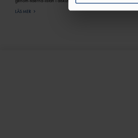
genom-tiderna-listan i diskus.
med annan information som du 
LÄS MER