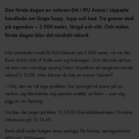
OCR
MP
INTERNATIONELLA
GRENPROGRAM &
PARAFRIIDRO
Den första dagen av veteran-SM i IFU Arena i Uppsala
MÄSTERSKAP
POÄNGTABELLER
TT
NYHETER SAMARBETEN &
handlade om långa hopp, lopp och kast. Tre grenar stod
DIAMOND
SUPPORTRAR
TÄVLINGSTILLSTÅND &
på agendan – 3 000 meter, längd och vikt. Och redan
LEAGUE
INTYG
första dagen blev det nordiskt rekord.
UTMÄRKELSER OCH
KASTSÄKERH
MÄSTERSKAPSGRUPPEN
PRISER
ET
2026
När startskottet small för K60-klassen på 3 000 meter, så var det
NYHETER FRÅN
SVENSKA
BANMÄTNIN
Karin Schön från IF Kville som tog ledningen. Och det trots att hon
VÄRLDSREKORD
RF
G
så sent som i söndags sprang Tokyo Marathon på tangerat svenskt
SVENSKA
TÄVLINGAR FÖR
rekord 3.12.08. Men känner du inte av maran i benen?
VÄRLDSÅRSBÄSTAN
BARN
ANTIDOPING
– Nej, det var väl inga problem, har sprungit två maror på sju
NCAA – AMERIKANSKA
TÄVLINGAR FÖR
UNIVERSITETSMÄSTERSKAPEN
UTBILDNING
veckor, jag återhämtar mig ganska snabbt, sa Karin – som såg
UNGDOM
AR
pigg ut i sin löpning.
GP-
FINALEN
MEDICINSK
Nu blev det seger på tiden 12.05,95 före klubbkamraten Christina
DISPENS
ATEA
Johansson på 12.12,49.
SVENSKA MÄSTERSKAP
FRIIDROTTSGALAN
VISTELSERAPPORTERI
Karin skall under helgen även springa, för henne, sprintgrenarna
NG
SM-TÄVLINGAR OCH
800 och 1500 meter.