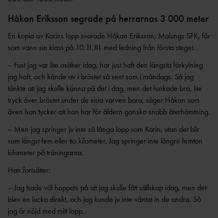
ANTIDOPINGPL
GRENPROGRAM
AN
Håkan Eriksson segrade på herrarnas 3 000 meter
SM-
PRENUMERATIONER
BESTÄMMELSER
En kopia av Karins lopp svarade Håkan Eriksson, Malungs SFK, för
FÖRENINGSPRENUMERATI
ANSÖK/ARRANGERA
som vann sin klass på 10.11,81 med ledning från första steget.
ON
MÄSTERSKAP
TRYGGHET
PRIVATPRENUMERATI
– Fast jag var lite osäker idag, har just haft den längsta förkylning
SÄKERHETSBESIKTNING LÅNGA
ON
INKLUDERANDE
jag haft, och kände av i bröstet så sent som i måndags. Så jag
KAST
FRIIDROTT
tänkte att jag skulle känna på det i dag, men det funkade bra, lite
BÄSTA SM-
TRYGG
tryck över bröstet under de sista varven bara, säger Håkan som
FÖRENING
FRIIDROTT
även han tycker att han har för åldern ganska snabb återhämtning.
LAG-
RESULTATRAPPORTERI
SÄKER
SM
– Men jag springer ju inte så långa lopp som Karin, utan det blir
NG
FRIIDROTT
som längst fem eller tio kilometer. Jag springer inte längre femton
SVENSKA
FRISK
AREN
FRIIDROTTSCUPEN
kilometer på träningarna.
FRIIDROTT
A
LAG-
Han fortsätter:
FRIIDROTTENS SPELREGLER -
LÅNGLOP
USM
UPPFÖRANDEKOD
P
– Jag hade väl hoppats på att jag skulle fått sällskap idag, men det
blev en lucka direkt, och jag kunde ju inte väntat in de andra. Så
jag är nöjd med mitt lopp.