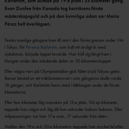
OCR
MP
Karlström, som slutade på 19:e plats i 35 kilometer gång.
INTERNATIONELLA
Evan Dunfee från Kanada tog karriärens första
GRENPROGRAM &
PARAFRIIDRO
MÄSTERSKAP
POÄNGTABELLER
TT
NYHETER SAMARBETEN &
mästerskapsguld och på den kvinnliga sidan var Maria
DIAMOND
SUPPORTRAR
TÄVLINGSTILLSTÅND &
Pérez helt överlägsen.
LEAGUE
INTYG
UTMÄRKELSER OCH
KASTSÄKERH
Femtio manliga gångare kom till start i den första grenen under VM
MÄSTERSKAPSGRUPPEN
PRISER
ET
i Tokyo. För
Perseus Karlström
, som haft ett struligt år med
2026
NYHETER FRÅN
SVENSKA
BANMÄTNIN
sjukdomar, började loppet lovande. Han höll sig långt fram i
VÄRLDSREKORD
RF
G
klungan under den inledande delen av 35-kilometersloppet.
SVENSKA
TÄVLINGAR FÖR
Efter några varv på Olympiastadion gick fältet ut på Tokyos gator.
VÄRLDSÅRSBÄSTAN
BARN
ANTIDOPING
Banan bestod av ett tvåkilometersvarv som gångarna skulle runda
NCAA – AMERIKANSKA
TÄVLINGAR FÖR
16 gånger, och Karlström fanns med i tätklungan under de första
UNIVERSITETSMÄSTERSKAPEN
UTBILDNING
UNGDOM
kilometerna.
AR
GP-
FINALEN
MEDICINSK
Efter fem kilometer låg svensken på 13:e plats. Vid sju kilometer
DISPENS
tappade han något och låg då fem sekunder bakom ledaren. Efter
ATEA
SVENSKA MÄSTERSKAP
FRIIDROTTSGALAN
VISTELSERAPPORTERI
milpasseringen var han 17:e man, 17 sekunder från täten.
NG
SM-TÄVLINGAR OCH
Mellan den 19:e och 20:e kilometern tappade han mycket tid efter