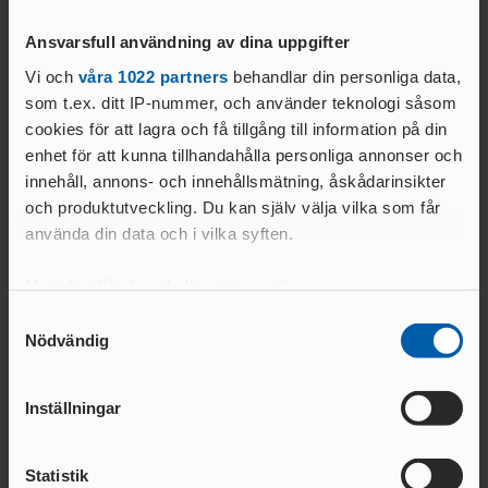
ANSÖKA OM SANKTION
ELITFRIIDROTT & STUDIER
Ansvarsfull användning av dina uppgifter
WORLD ATHLETICS GLOBAL
GYMNASIESTUDIER &
CALENDAR
Vi och
våra 1022 partners
behandlar din personliga data,
FRIIDROTTSSATSNING
VANLIGA
Text:
som t.ex. ditt IP-nummer, och använder teknologi såsom
HÖGSKOLESTUDIER &
FRÅGOR
Kommunikationsavdelningen
cookies för att lagra och få tillgång till information på din
FRIIDROTTSSATSNING
kommunikation@friidrott.se
MANUALER &
enhet för att kunna tillhandahålla personliga annonser och
EKONOMISKT STÖD &
INSTRUKTIONSFILMER
innehåll, annons- och innehållsmätning, åskådarinsikter
STIPENDIER
och produktutveckling. Du kan själv välja vilka som får
GODKÄNT
LOPP
använda din data och i vilka syften.
Med din tillåtelse skulle vi även vilja:
ELITIDROTTSMILJÖ
Relaterade nyheter
Samla in information om din geografiska plats
Samtyckesval
ER
MEDALJER OCH
Nödvändig
som kan ha en noggrannhet på upp till flera meter
MÄRKEN
FALU
Identifiera din enhet genom att aktivt skanna den
N
för specifika kännetecken (fingeravtryck)
Inställningar
GÖTEBOR
Ta reda på mer om hur dina personliga uppgifter
G
behandlas och ställ in dina preferenser i
detaljsektionen
.
BESKRIVNING AV
KARLSTA
Statistik
Du kan ändra eller dra tillbaka ditt samtycke när som