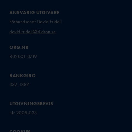
ANSVARIG UTGIVARE
Förbundschef David Fridell
david.fridell@friidrott.se
ORG.NR
802001-0719
BANKGIRO
332-1387
UTGIVNINGSBEVIS
Nr 2008-033
COOKIES