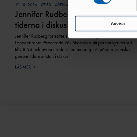
19 JULI 2026 | 07:50 | ARENA
Vi använder enhetsidentifierar
Jennifer Rudberg nia genom
sociala medier och analysera 
tiderna i diskus
till de sociala medier och a
Avvisa
med annan information som du 
Jennifer Rudberg fortsätter sin starka säsong. I finska
Lappeenranta förbättrade Växjökastaren sitt personliga rekord
till 58.54 och avancerade till en niondeplats på den svenska
genom-tiderna-listan i diskus.
LÄS MER