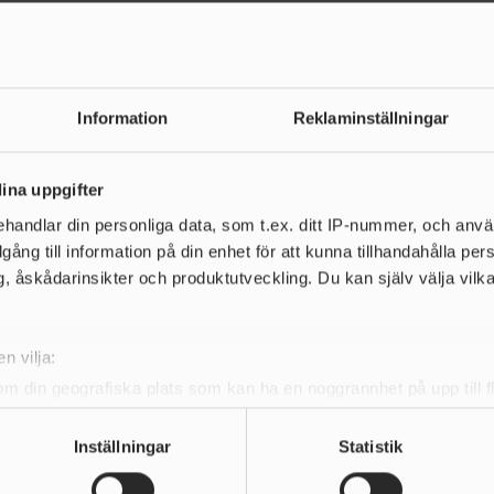
Information
Reklaminställningar
de nyheter
ina uppgifter
handlar din personliga data, som t.ex. ditt IP-nummer, och anv
illgång till information på din enhet för att kunna tillhandahålla pe
, åskådarinsikter och produktutveckling. Du kan själv välja vilk
n vilja:
om din geografiska plats som kan ha en noggrannhet på upp till f
genom att aktivt skanna den för specifika kännetecken (fingeravt
rsonliga uppgifter behandlas och ställ in dina preferenser i
deta
Inställningar
Statistik
ke när som helst från cookie-förklaringen.