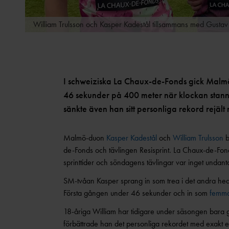
William Trulsson och Kasper Kadestål tillsammans med Gustav
I schweiziska La Chaux-de-Fonds gick Malmö
46 sekunder på 400 meter när klockan stann
sänkte även han sitt personliga rekord rejält 
Malmö-duon
Kasper Kadestål
och
William Trulsson
b
de-Fonds och tävlingen Resisprint. La Chaux-de-Fond
sprinttider och söndagens tävlingar var inget undant
SM-tvåan Kasper sprang in som trea i det andra he
Första gången under 46 sekunder och in som
femma
18-åriga William har tidigare under säsongen bara g
förbättrade han det personliga rekordet med exakt e