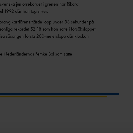
 svenska juniorrekordet i grenen har Rikard
 1992 där han tog silver.
prang karriärens fjärde lopp under 53 sekunder på
sonliga rekordet 52.18 som hon satte i försöksloppet
Lisa säsongen första 200-meterslopp där klockan
de Nederländernas Femke Bol som satte