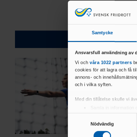
Samtycke
Relatera
Ansvarsfull användning av d
Vi och
våra 1022 partners
be
cookies för att lagra och få t
annons- och innehållsmätning
och i vilka syften.
Med din tillåtelse skulle vi äve
Samla in information 
Identifiera din enhet 
Samtyckesval
Ta reda på mer om hur dina pe
Nödvändig
eller dra tillbaka ditt samtyc