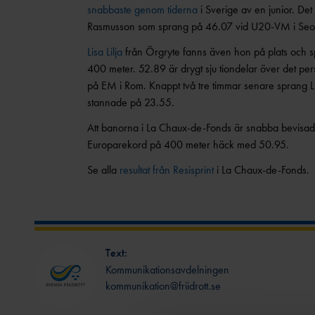
snabbaste genom tiderna
i Sverige av en junior. Det
Rasmusson som sprang på 46.07 vid U20-VM i Seoul
Lisa Lilja
från Örgryte fanns även hon på plats och s
400 meter. 52.89 är drygt sju tiondelar över det per
på EM i Rom. Knappt två tre timmar senare sprang 
stannade på 23.55.
Att banorna i La Chaux-de-Fonds är snabba bevisa
Europarekord på 400 meter häck med 50.95.
Se alla
resultat från Resisprint
i La Chaux-de-Fonds.
Text:
Kommunikationsavdelningen
kommunikation@friidrott.se