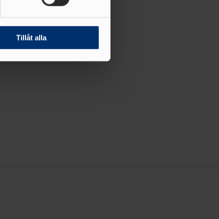
andahålla funktioner för
n information från din enhet
 tur kombinera informationen
Tillåt alla
deras tjänster.