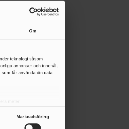
Om
änder teknologi såsom
rsonliga annonser och innehåll,
a som får använda din data
lera meter
ryck)
ljsektionen
. Du kan ändra
Marknadsföring