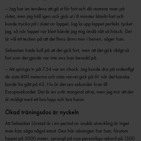
ANTIDOPINGPL
GRENPROGRAM
AN
– Jag har en tendens att gå ut för fort och då stumnar man på
SM-
PRENUMERATIONER
slutet, men jag höll igen och gick ut i 8 minuter blankt-fart och
BESTÄMMELSER
kunde trycka på i slutet av loppet. Jag la upp loppet perfekt, tycket
FÖRENINGSPRENUMERATI
ANSÖK/ARRANGERA
jag, så när loppet var klart kände jag mig ändå rätt så fräsch. Det
ON
MÄSTERSKAP
TRYGGHET
är väl ett tecken på att det finns ännu mer i benen, säger han.
PRIVATPRENUMERATI
SÄKERHETSBESIKTNING LÅNGA
ON
INKLUDERANDE
KAST
Sebastian hade koll på att det gick fort, men att det gick riktigt så
FRIIDROTT
fort som det gjorde var inte ens han beredd på.
BÄSTA SM-
TRYGG
FÖRENING
– Att springa in på 7.54 var en chock. Jag kunde dra på ordentligt
FRIIDROTT
LAG-
RESULTATRAPPORTERI
de sista 800 meterna och sista varvet gick på 61 när det kanske
SÄKER
SM
borde ha gått på 63. Nu är det sex sekunder kvar till
NG
FRIIDROTT
SVENSKA
Europarekordet. Det är en svår marginal att ta, men jag tror att det
FRISK
AREN
FRIIDROTTSCUPEN
är möjligt med ett bra lopp och bra harar.
FRIIDROTT
A
LAG-
Ökad träningsdos är nyckeln
FRIIDROTTENS SPELREGLER -
LÅNGLOP
USM
UPPFÖRANDEKOD
P
Att Sebastian Lörstad är i en period av snabb utveckling är inget
man kan säga något emot. Den här säsongen har han, förutom
loppet på 3000 meter, sprungit på nya personliga rekord på 1500