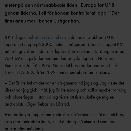
OCR
MP
meter på den näst snabbaste tiden i Europa för U18
INTERNATIONELLA
GRENPROGRAM &
PARAFRIIDRO
genom tiderna, i ett för honom kontrollerat lopp: ”Det
MÄSTERSKAP
POÄNGTABELLER
TT
NYHETER SAMARBETEN &
finns ännu mer i benen”, säger han.
DIAMOND
SUPPORTRAR
TÄVLINGSTILLSTÅND &
LEAGUE
INTYG
UTMÄRKELSER OCH
IFK Lidingös
Sebastian Lörstad
är nu den näst snabbaste U18-
KASTSÄKERH
MÄSTERSKAPSGRUPPEN
PRISER
löparen i Europa på 3000 meter – någonsin. Under ett öppet KM
ET
2026
NYHETER FRÅN
på Lidingövallen under onsdagskvällen klockade 17-åringen in på
SVENSKA
BANMÄTNIN
VÄRLDSREKORD
7:54.69 och gick därmed om den östtyske löparen Hansjörg
RF
G
Kunzes resultat från 1976. Nu är det bara nederländaren Niels
SVENSKA
TÄVLINGAR FÖR
Laros tid 7:48.25 från 2022 som är snabbare än Lörstads.
VÄRLDSÅRSBÄSTAN
BARN
ANTIDOPING
NCAA – AMERIKANSKA
– Det är lite kul att det var en så gammal tid jag slog. Jag visste det
TÄVLINGAR FÖR
UNIVERSITETSMÄSTERSKAPEN
UTBILDNING
UNGDOM
direkt när jag gick i mål, jag är lite nördig och kollar mycket ranking
AR
GP-
och placeringar i listor, så jag visste att tiden skulle ge mig en
FINALEN
MEDICINSK
andraplats, säger Sebastian Lörstad.
DISPENS
ATEA
Han beskriver loppet som kontrollerat från start till mål och att han,
SVENSKA MÄSTERSKAP
FRIIDROTTSGALAN
VISTELSERAPPORTERI
trots den fantastiska tiden, inte kände sig så utmattad som han
NG
SM-TÄVLINGAR OCH
brukar efter målgång.