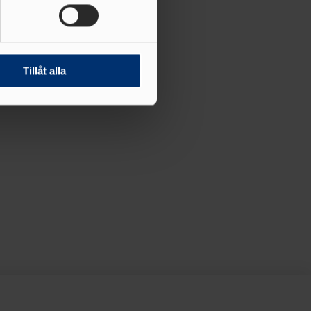
andahålla funktioner för
n information från din enhet
 tur kombinera informationen
Tillåt alla
deras tjänster.