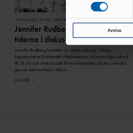
eller dra tillbaka ditt samtyc
Vi använder enhetsidentifierar
19 JULI 2026 | 07:50 | ARENA
sociala medier och analysera 
Jennifer Rudberg nia genom
till de sociala medier och a
Avvisa
tiderna i diskus
med annan information som du 
Jennifer Rudberg fortsätter sin starka säsong. I finska
Lappeenranta förbättrade Växjökastaren sitt personliga rekord
till 58.54 och avancerade till en niondeplats på den svenska
genom-tiderna-listan i diskus.
LÄS MER