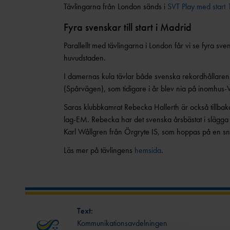
Tävlingarna från London sänds i
SVT Play med start 
Fyra svenskar till start i Madrid
Parallellt med tävlingarna i London får vi se fyra 
huvudstaden.
I damernas kula tävlar både svenska rekordhållar
(Spårvägen), som tidigare i år blev nia på inomhus-
Saras klubbkamrat Rebecka Hallerth är också tillbak
lag-EM. Rebecka har det svenska årsbästat i slägg
Karl Wållgren från Örgryte IS, som hoppas på en s
Läs mer på tävlingens
hemsida
.
Text:
Kommunikationsavdelningen