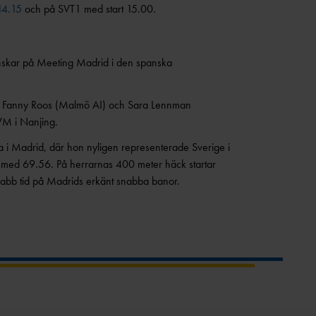
14.15
och på SVT1 med start 15.00.
svenskar på Meeting Madrid i den spanska
en Fanny Roos (Malmö AI) och Sara Lennman
VM i Nanjing.
a i Madrid, där hon nyligen representerade Sverige i
a med 69.56. På herrarnas 400 meter häck startar
nabb tid på Madrids erkänt snabba banor.