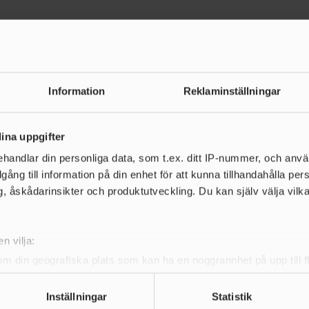
Information
Reklaminställningar
de nyheter
ina uppgifter
handlar din personliga data, som t.ex. ditt IP-nummer, och anv
illgång till information på din enhet för att kunna tillhandahålla pe
, åskådarinsikter och produktutveckling. Du kan själv välja vilk
n vilja:
om din geografiska plats som kan ha en noggrannhet på upp till f
genom att aktivt skanna den för specifika kännetecken (fingeravt
rsonliga uppgifter behandlas och ställ in dina preferenser i
deta
Inställningar
Statistik