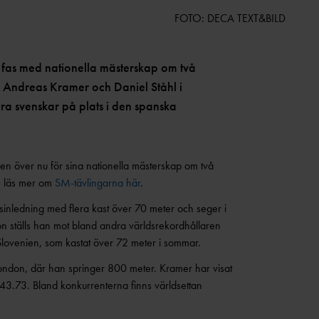
FOTO: DECA TEXT&BILD
 fas med nationella mästerskap om två
 Andreas Kramer och Daniel Ståhl i
a svenskar på plats i den spanska
den över nu för sina nationella mästerskap om två
 – läs mer om
SM-tävlingarna här
.
sinledning med flera kast över 70 meter och seger i
 ställs han mot bland andra världsrekordhållaren
Slovenien, som kastat över 72 meter i sommar.
ondon, där han springer 800 meter. Kramer har visat
43.73. Bland konkurrenterna finns världsettan