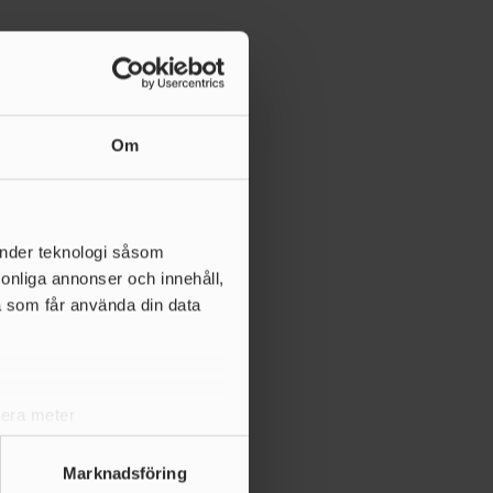
Om
änder teknologi såsom
rsonliga annonser och innehåll,
a som får använda din data
lera meter
ryck)
ljsektionen
. Du kan ändra
Marknadsföring