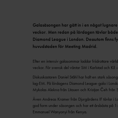
Galasäsongen har gått in i en något lugnare
veckor. Men redan på lördagen tävlar både
Diamond League i London. Dessutom finns fyr
huvudstaden för Meeting Madrid.
Efter en intensiv galasommar laddar friidrottare värl
veckor. För svensk del väntar SM i Karlstad och Kil
Diskuskastaren Daniel Ståhl har haft en stark säsong
lag-EM. På lördagens Diamond League-gala i London
Mykolas Alekna från Litauen och Kristjan Čeh från 
Även Andreas Kramer från Djurgårdens IF tävlar i L
god form under säsongen och har ett årsbästa på 1:
Emmanuel Wanyonyi från Kenya.