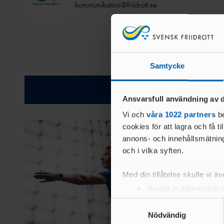
kommunikation@friidrott.se
Samtycke
Relatera
Ansvarsfull användning av d
Vi och
våra 1022 partners
be
cookies för att lagra och få t
annons- och innehållsmätning
och i vilka syften.
Med din tillåtelse skulle vi äve
Samla in information 
Identifiera din enhet 
Samtyckesval
Ta reda på mer om hur dina pe
Nödvändig