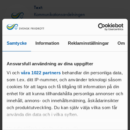
ANTIDOPINGPL
GRENPROGRAM
Text:
AN
SM-
PRENUMERATIONER
Kommunikationsavdelningen
BESTÄMMELSER
kommunikation@friidrott.se
FÖRENINGSPRENUMERATI
ANSÖK/ARRANGERA
ON
MÄSTERSKAP
TRYGGHET
PRIVATPRENUMERATI
SÄKERHETSBESIKTNING LÅNGA
Samtycke
Information
Reklaminställningar
Om
ON
INKLUDERANDE
KAST
FRIIDROTT
BÄSTA SM-
TRYGG
FÖRENING
Relaterade nyheter
Ansvarsfull användning av dina uppgifter
FRIIDROTT
LAG-
RESULTATRAPPORTERI
Vi och
våra 1022 partners
behandlar din personliga data,
SÄKER
SM
NG
FRIIDROTT
som t.ex. ditt IP-nummer, och använder teknologi såsom
SVENSKA
cookies för att lagra och få tillgång till information på din
FRISK
AREN
FRIIDROTTSCUPEN
enhet för att kunna tillhandahålla personliga annonser och
FRIIDROTT
A
LAG-
innehåll, annons- och innehållsmätning, åskådarinsikter
FRIIDROTTENS SPELREGLER -
LÅNGLOP
USM
och produktutveckling. Du kan själv välja vilka som får
UPPFÖRANDEKOD
P
använda din data och i vilka syften.
Med din tillåtelse skulle vi även vilja: