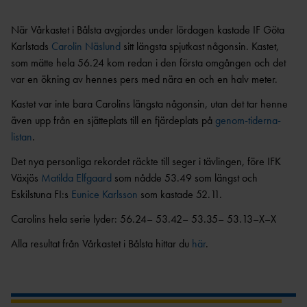
OCR
MP
INTERNATIONELLA
GRENPROGRAM &
PARAFRIIDRO
När Vårkastet i Bålsta avgjordes under lördagen kastade IF Göta
MÄSTERSKAP
POÄNGTABELLER
TT
NYHETER SAMARBETEN &
Karlstads
Carolin Näslund
sitt längsta spjutkast någonsin. Kastet,
DIAMOND
SUPPORTRAR
TÄVLINGSTILLSTÅND &
som mätte hela 56.24 kom redan i den första omgången och det
LEAGUE
INTYG
var en ökning av hennes pers med nära en och en halv meter.
UTMÄRKELSER OCH
KASTSÄKERH
MÄSTERSKAPSGRUPPEN
PRISER
Kastet var inte bara Carolins längsta någonsin, utan det tar henne
ET
2026
NYHETER FRÅN
även upp från en sjätteplats till en fjärdeplats på
genom-tiderna-
SVENSKA
BANMÄTNIN
VÄRLDSREKORD
listan
.
RF
G
SVENSKA
TÄVLINGAR FÖR
Det nya personliga rekordet räckte till seger i tävlingen, före IFK
VÄRLDSÅRSBÄSTAN
BARN
Växjös
Matilda Elfgaard
som nådde 53.49 som längst och
ANTIDOPING
NCAA – AMERIKANSKA
Eskilstuna FI:s
Eunice Karlsson
som kastade 52.11.
TÄVLINGAR FÖR
UNIVERSITETSMÄSTERSKAPEN
UTBILDNING
UNGDOM
Carolins hela serie lyder: 56.24– 53.42– 53.35– 53.13–X–X
AR
GP-
FINALEN
MEDICINSK
Alla resultat från Vårkastet i Bålsta hittar du
här
.
DISPENS
ATEA
SVENSKA MÄSTERSKAP
FRIIDROTTSGALAN
VISTELSERAPPORTERI
NG
SM-TÄVLINGAR OCH