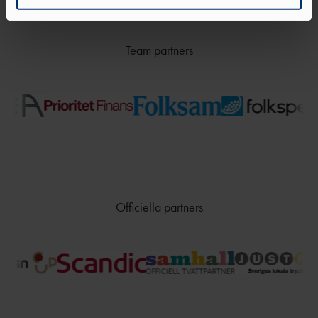
TÄVLINGSKONCEPT
D
MALM
KRAFTMÄTNINGEN 15-17
Ö
ÅR
Team partners
STOCKHOLM/SOLLENTU
REGIONSMÄSTERSKAPEN 13-
NA
14 ÅR
UME
CASTORAM
Å
A
VÄXJ
Ö
Officiella partners
FRISK
FRIIDROTT
FRIIDROTTSKOLLEN – VEM