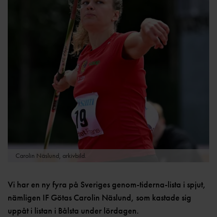
LOPP
TT
ULTRA
REKORD
DISTRIKTSKALENDR
OC
SVENSKA
AR
R
REKORD
INTERNATIONELLA
FRIIDROTTSKOLLEN – VEM
SM-
TÄVLINGAR
TÄVLAR NÄR OCH VAR?
REKORD
TÄVLINGSSIDOR SM OCH
PRESTATIONSCENTR
VÄRLDSREKO
FGP
UM
RD
SVENSK FRIIDROTTS
EUROPAREKO
PARATOUR
KAS
PRESS & MEDIA
RD
T
GRAFISK PROFIL &
REKORDBLANKE
SPRINT/HÄ
LOGOTYPER
TT
CK
REGLER &
Carolin Näslund, arkivbild.
VETERANREKO
MEDEL/LÅN
BESTÄMMELSER
RD
G
REGLE
HOP
NYHETER FÖRENING &
Vi har en ny fyra på Sveriges genom-tiderna-lista i spjut,
R
P
FÖRBUND
nämligen IF Götas Carolin Näslund, som kastade sig
REGLER
MÅNGKA
uppåt i listan i Bålsta under lördagen.
HISTORIK