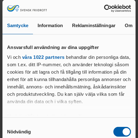
ANSÖKA OM SANKTION
Norah Lind kastade sin slägga 62.02 vilket gav henne en
ELITFRIIDROTT & STUDIER
tolfteplats och i och med det en plats i finalen.
WORLD ATHLETICS GLOBAL
GYMNASIESTUDIER &
CALENDAR
Det blir dubbelt svenskt i mångkampen genom Angel Richmore och
FRIIDROTTSSATSNING
Samtycke
Information
Reklaminställningar
Om
VANLIGA
Emil Uhlin som båda kvalade in i på 5766 respektive 7773 poäng.
HÖGSKOLESTUDIER &
FRÅGOR
FRIIDROTTSSATSNING
MANUALER &
Ansvarsfull användning av dina uppgifter
EKONOMISKT STÖD &
Du hittar samtliga resultat från NCAA-kvalen här:
INSTRUKTIONSFILMER
STIPENDIER
Vi och
våra 1022 partners
behandlar din personliga data,
GODKÄNT
NCAA East
som t.ex. ditt IP-nummer, och använder teknologi såsom
LOPP
NCAA West
cookies för att lagra och få tillgång till information på din
enhet för att kunna tillhandahålla personliga annonser och
ELITIDROTTSMILJÖ
innehåll, annons- och innehållsmätning, åskådarinsikter
ER
MEDALJER OCH
och produktutveckling. Du kan själv välja vilka som får
använda din data och i vilka syften.
MÄRKEN
FALU
Text:
N
Kommunikationsavdelningen
Med din tillåtelse skulle vi även vilja:
GÖTEBOR
kommunikation@friidrott.se
G
Samla in information om din geografiska plats
Samtyckesval
BESKRIVNING AV
Nödvändig
som kan ha en noggrannhet på upp till flera meter
KARLSTA