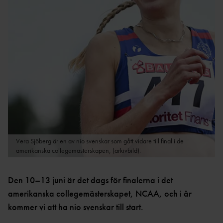
LOPP
TT
ULTRA
REKORD
DISTRIKTSKALENDR
OC
SVENSKA
AR
R
REKORD
INTERNATIONELLA
FRIIDROTTSKOLLEN – VEM
SM-
TÄVLINGAR
TÄVLAR NÄR OCH VAR?
REKORD
TÄVLINGSSIDOR SM OCH
PRESTATIONSCENTR
VÄRLDSREKO
FGP
UM
RD
SVENSK FRIIDROTTS
EUROPAREKO
PARATOUR
KAS
PRESS & MEDIA
RD
T
GRAFISK PROFIL &
REKORDBLANKE
SPRINT/HÄ
Vera Sjöberg är en av nio svenskar som gått vidare till final i de
LOGOTYPER
TT
CK
amerikanska collegemästerskapen, (arkivbild).
REGLER &
VETERANREKO
MEDEL/LÅN
BESTÄMMELSER
RD
G
Den 10–13 juni är det dags för finalerna i det
REGLE
HOP
NYHETER FÖRENING &
amerikanska collegemästerskapet, NCAA, och i år
R
P
FÖRBUND
kommer vi att ha nio svenskar till start.
REGLER
MÅNGKA
HISTORIK