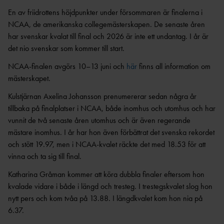
OCR
MP
INTERNATIONELLA
En av friidrottens höjdpunkter under försommaren är finalerna i
GRENPROGRAM &
PARAFRIIDRO
MÄSTERSKAP
NCAA, de amerikanska collegemästerskapen. De senaste åren
POÄNGTABELLER
TT
NYHETER SAMARBETEN &
har svenskar kvalat till final och 2026 är inte ett undantag. I år är
DIAMOND
SUPPORTRAR
TÄVLINGSTILLSTÅND &
LEAGUE
det nio svenskar som kommer till start.
INTYG
UTMÄRKELSER OCH
KASTSÄKERH
NCAA-finalen avgörs 10–13 juni och
här
finns all information om
MÄSTERSKAPSGRUPPEN
PRISER
ET
mästerskapet.
2026
NYHETER FRÅN
SVENSKA
BANMÄTNIN
Kulstjärnan Axelina Johansson prenumererar sedan några år
VÄRLDSREKORD
RF
G
tillbaka på finalplatser i NCAA, både inomhus och utomhus och har
SVENSKA
TÄVLINGAR FÖR
vunnit de två senaste åren utomhus och är även regerande
VÄRLDSÅRSBÄSTAN
BARN
ANTIDOPING
mästare inomhus. I år har hon även förbättrat det svenska rekordet
NCAA – AMERIKANSKA
TÄVLINGAR FÖR
och stött 19.97, men i NCAA-kvalet räckte det med 18.53 för att
UNIVERSITETSMÄSTERSKAPEN
UTBILDNING
UNGDOM
vinna och ta sig till final.
AR
GP-
Katharina Gråman kommer att köra dubbla finaler eftersom hon
FINALEN
MEDICINSK
DISPENS
kvalade vidare i både i längd och tresteg. I trestegskvalet slog hon
ATEA
SVENSKA MÄSTERSKAP
nytt pers och kom tvåa på 13.88. I längdkvalet kom hon nia på
FRIIDROTTSGALAN
VISTELSERAPPORTERI
6.37.
NG
SM-TÄVLINGAR OCH