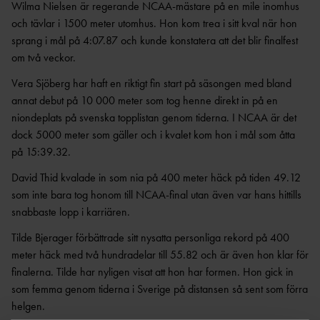
ANTIDOPINGPL
GRENPROGRAM
Wilma Nielsen är regerande NCAA-mästare på en mile inomhus
AN
och tävlar i 1500 meter utomhus. Hon kom trea i sitt kval när hon
SM-
PRENUMERATIONER
sprang i mål på 4:07.87 och kunde konstatera att det blir finalfest
BESTÄMMELSER
om två veckor.
FÖRENINGSPRENUMERATI
ANSÖK/ARRANGERA
ON
MÄSTERSKAP
TRYGGHET
Vera Sjöberg har haft en riktigt fin start på säsongen med bland
PRIVATPRENUMERATI
SÄKERHETSBESIKTNING LÅNGA
annat debut på 10 000 meter som tog henne direkt in på en
ON
INKLUDERANDE
KAST
niondeplats på svenska topplistan genom tiderna. I NCAA är det
FRIIDROTT
dock 5000 meter som gäller och i kvalet kom hon i mål som åtta
BÄSTA SM-
TRYGG
FÖRENING
på 15:39.32.
FRIIDROTT
LAG-
RESULTATRAPPORTERI
David Thid kvalade in som nia på 400 meter häck på tiden 49.12
SÄKER
SM
NG
som inte bara tog honom till NCAA-final utan även var hans hittills
FRIIDROTT
SVENSKA
snabbaste lopp i karriären.
FRISK
AREN
FRIIDROTTSCUPEN
FRIIDROTT
A
Tilde Bjerager förbättrade sitt nysatta personliga rekord på 400
LAG-
meter häck med två hundradelar till 55.82 och är även hon klar för
FRIIDROTTENS SPELREGLER -
LÅNGLOP
USM
UPPFÖRANDEKOD
P
finalerna. Tilde har nyligen visat att hon har formen. Hon gick in
som femma genom tiderna i Sverige på distansen så sent som förra
helgen.