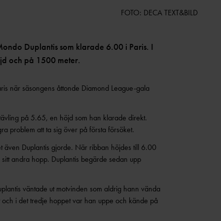
FOTO: DECA TEXT&BILD
ondo Duplantis som klarade 6.00 i Paris. I
öjd och på 1500 meter.
 Paris när säsongens åttonde Diamond League-gala
vtävling på 5.65, en höjd som han klarade direkt.
a problem att ta sig över på första försöket.
 även Duplantis gjorde. När ribban höjdes till 6.00
 sitt andra hopp. Duplantis begärde sedan upp
 Duplantis väntade ut motvinden som aldrig hann vända
at och i det tredje hoppet var han uppe och kände på