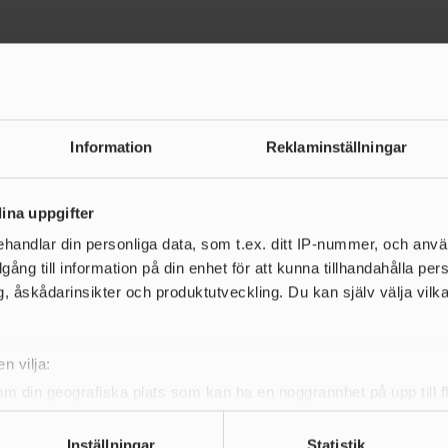
Information
Reklaminställningar
de nyheter
ina uppgifter
handlar din personliga data, som t.ex. ditt IP-nummer, och anv
illgång till information på din enhet för att kunna tillhandahålla pe
, åskådarinsikter och produktutveckling. Du kan själv välja vilk
n vilja:
om din geografiska plats som kan ha en noggrannhet på upp till f
genom att aktivt skanna den för specifika kännetecken (fingeravt
rsonliga uppgifter behandlas och ställ in dina preferenser i
deta
Inställningar
Statistik