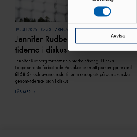
eller dra tillbaka ditt samtyc
Vi använder enhetsidentifierar
sociala medier och analysera 
19 JULI 2026 | 07:50 | ARENA
till de sociala medier och a
Jennifer Rudberg nia genom
Avvisa
med annan information som du 
tiderna i diskus
Jennifer Rudberg fortsätter sin starka säsong. I finska
Lappeenranta förbättrade Växjökastaren sitt personliga rekord
till 58.54 och avancerade till en niondeplats på den svenska
genom-tiderna-listan i diskus.
LÄS MER