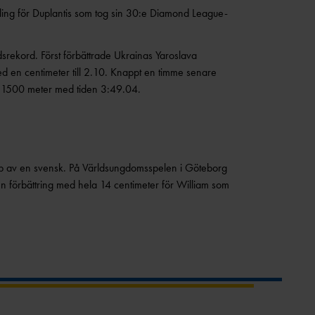
ling för Duplantis som tog sin 30:e Diamond League-
dsrekord. Först förbättrade Ukrainas Yaroslava
d en centimeter till 2.10. Knappt en timme senare
på 1500 meter med tiden 3:49.04.
opp av en svensk. På Världsungdomsspelen i Göteborg
en förbättring med hela 14 centimeter för William som