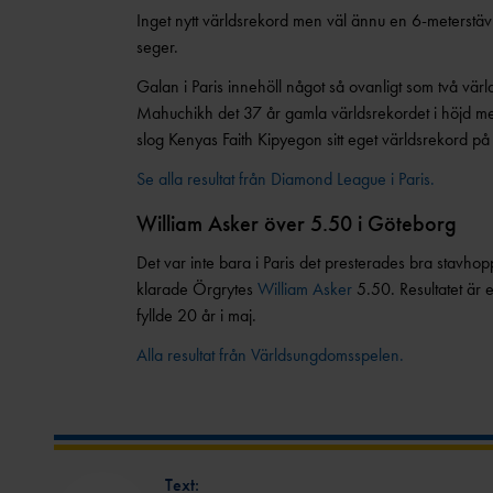
Inget nytt världsrekord men väl ännu en 6-meterstäv
seger.
Galan i Paris innehöll något så ovanligt som två värl
Mahuchikh det 37 år gamla världsrekordet i höjd me
slog Kenyas Faith Kipyegon sitt eget världsrekord 
Se alla resultat från Diamond League i Paris.
William Asker över 5.50 i Göteborg
Det var inte bara i Paris det presterades bra stavh
klarade Örgrytes
William Asker
5.50. Resultatet är 
fyllde 20 år i maj.
Alla resultat från Världsungdomsspelen.
Text: