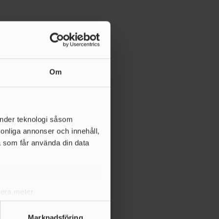
Om
änder teknologi såsom
rsonliga annonser och innehåll,
a som får använda din data
lera meter
ryck)
ljsektionen
. Du kan ändra
Marknadsföring