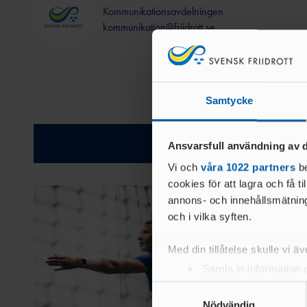
Kommunikationsavdelningen
kommunikation@friidrott.se
Samtycke
Relatera
Ansvarsfull användning av d
Vi och
våra 1022 partners
be
cookies för att lagra och få t
annons- och innehållsmätning
och i vilka syften.
Med din tillåtelse skulle vi äve
Samla in information 
Identifiera din enhet 
Samtyckesval
Ta reda på mer om hur dina pe
Nödvändig