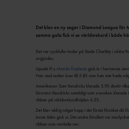
Det blev en ny seger i Diamond League för M
samma gala fick vi se världsrekord i både h
Det var nyckfulla vindar på Stade Charléty i södra
avgjordes.
Upsala IF:s
Mondo Duplantis
gick in i herrarnas sta
Han stod sedan över till 5.85 som han inte hade någr
Amerikanen Sam Kendricks klarade 5.95 direkt vilket
försvann Kendricks samtidigt som svensken klarade i
ribban på världsrekordhöjden 6.25.
Det blev aldrig något hopp i det första försöket då
innan tiden gick ut. Det andra försöket var misslyck
ribban som ramlade ner.