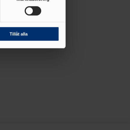
andahålla funktioner för
n information från din enhet
 tur kombinera informationen
Tillåt alla
deras tjänster.