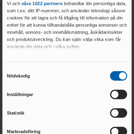
ANSÖKA OM SANKTION
Vi och
våra 1022 partners
behandlar din personliga data,
Kommunikationsavdelningen
ELITFRIIDROTT & STUDIER
som t.ex. ditt IP-nummer, och använder teknologi såsom
WORLD ATHLETICS GLOBAL
kommunikation@friidrott.se
GYMNASIESTUDIER &
cookies för att lagra och få tillgång till information på din
CALENDAR
FRIIDROTTSSATSNING
enhet för att kunna tillhandahålla personliga annonser och
VANLIGA
HÖGSKOLESTUDIER &
innehåll, annons- och innehållsmätning, åskådarinsikter
FRÅGOR
FRIIDROTTSSATSNING
och produktutveckling. Du kan själv välja vilka som får
MANUALER &
använda din data och i vilka syften.
EKONOMISKT STÖD &
INSTRUKTIONSFILMER
STIPENDIER
Relaterade nyheter
GODKÄNT
Med din tillåtelse skulle vi även vilja:
LOPP
Samla in information om din geografiska plats
Samtyckesval
Nödvändig
som kan ha en noggrannhet på upp till flera meter
ELITIDROTTSMILJÖ
Identifiera din enhet genom att aktivt skanna den
ER
för specifika kännetecken (fingeravtryck)
MEDALJER OCH
Inställningar
MÄRKEN
Ta reda på mer om hur dina personliga uppgifter
FALU
N
behandlas och ställ in dina preferenser i
detaljsektionen
.
Statistik
Du kan ändra eller dra tillbaka ditt samtycke när som
GÖTEBOR
helst från cookie-förklaringen.
G
BESKRIVNING AV
KARLSTA
19 JULI 2026 | 07:50 | ARENA
18 JULI 2026 | 15:02 | A
Marknadsföring