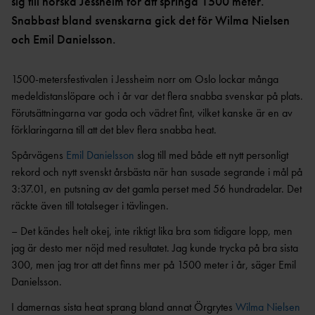
OCR
MP
sig till norska Jessheim för att springa 1500 meter.
INTERNATIONELLA
Snabbast bland svenskarna gick det för Wilma Nielsen
GRENPROGRAM &
PARAFRIIDRO
MÄSTERSKAP
POÄNGTABELLER
TT
NYHETER SAMARBETEN &
och Emil Danielsson.
DIAMOND
SUPPORTRAR
TÄVLINGSTILLSTÅND &
LEAGUE
INTYG
1500-metersfestivalen i Jessheim norr om Oslo lockar många
UTMÄRKELSER OCH
KASTSÄKERH
medeldistanslöpare och i år var det flera snabba svenskar på plats.
MÄSTERSKAPSGRUPPEN
PRISER
ET
Förutsättningarna var goda och vädret fint, vilket kanske är en av
2026
NYHETER FRÅN
SVENSKA
BANMÄTNIN
förklaringarna till att det blev flera snabba heat.
VÄRLDSREKORD
RF
G
Spårvägens
Emil Danielsson
slog till med både ett nytt personligt
SVENSKA
TÄVLINGAR FÖR
rekord och nytt svenskt årsbästa när han susade segrande i mål på
VÄRLDSÅRSBÄSTAN
BARN
ANTIDOPING
3:37.01, en putsning av det gamla perset med 56 hundradelar. Det
NCAA – AMERIKANSKA
TÄVLINGAR FÖR
räckte även till totalseger i tävlingen.
UNIVERSITETSMÄSTERSKAPEN
UTBILDNING
UNGDOM
AR
– Det kändes helt okej, inte riktigt lika bra som tidigare lopp, men
GP-
FINALEN
MEDICINSK
jag är desto mer nöjd med resultatet. Jag kunde trycka på bra sista
DISPENS
300, men jag tror att det finns mer på 1500 meter i år, säger Emil
ATEA
SVENSKA MÄSTERSKAP
Danielsson.
FRIIDROTTSGALAN
VISTELSERAPPORTERI
NG
SM-TÄVLINGAR OCH
I damernas sista heat sprang bland annat Örgrytes
Wilma Nielsen